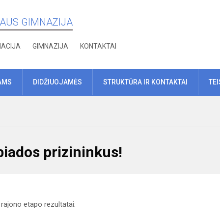
IAUS GIMNAZIJA
MACIJA
GIMNAZIJA
KONTAKTAI
AMS
DIDŽIUOJAMĖS
STRUKTŪRA IR KONTAKTAI
TE
iados prizininkus!
ajono etapo rezultatai: