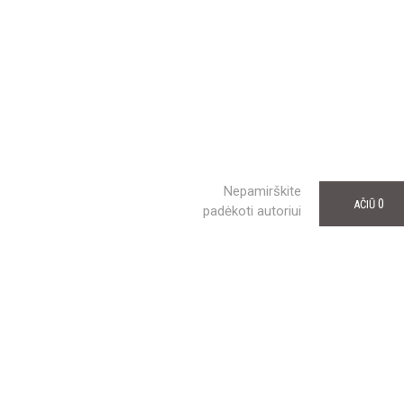
Nepamirškite
0
AČIŪ
padėkoti autoriui