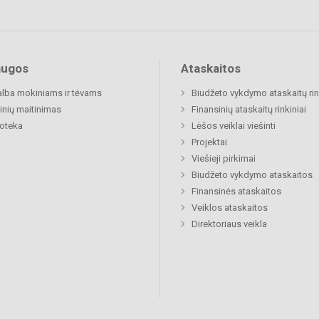
augos
Ataskaitos
lba mokiniams ir tėvams
Biudžeto vykdymo ataskaitų rin
nių maitinimas
Finansinių ataskaitų rinkiniai
ioteka
Lėšos veiklai viešinti
Projektai
Viešieji pirkimai
Biudžeto vykdymo ataskaitos
Finansinės ataskaitos
Veiklos ataskaitos
Direktoriaus veikla