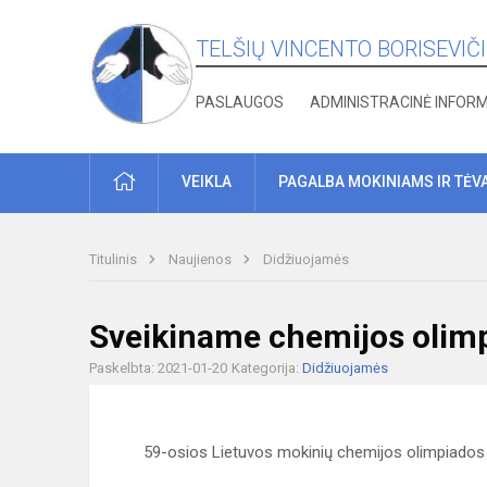
TELŠIŲ VINCENTO BORISEVIČ
PASLAUGOS
ADMINISTRACINĖ INFOR
PRADŽIA
VEIKLA
PAGALBA MOKINIAMS IR TĖV
Titulinis
Naujienos
Didžiuojamės
Sveikiname chemijos olimp
Paskelbta: 2021-01-20
Kategorija:
Didžiuojamės
59-osios Lietuvos mokinių chemijos olimpiados r