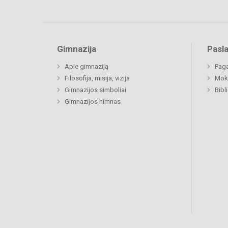
Gimnazija
Pasl
Apie gimnaziją
Paga
Filosofija, misija, vizija
Moki
Gimnazijos simboliai
Bibl
Gimnazijos himnas