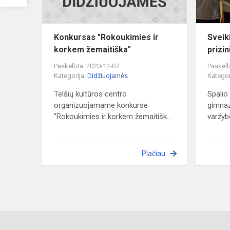
Konkursas "Rokoukimies ir
Sveik
korkem žemaitiška"
prizin
Paskelbta: 2020-12-07
Paskelb
Kategorija:
Didžiuojamės
Kategor
Telšių kultūros centro
Spalio
organizuojamame konkurse
gimnazi
"Rokoukimies ir korkem žemaitišk...
varžy
Plačiau