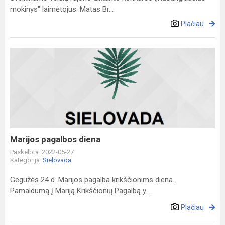
mokinys" laimėtojus: Matas Br...
Plačiau
Marijos
pagalbos
diena
Marijos pagalbos diena
Paskelbta: 2022-05-27
Kategorija:
Sielovada
Gegužės 24 d. Marijos pagalba krikščionims diena.
Pamaldumą į Mariją Krikščionių Pagalbą y...
Plačiau