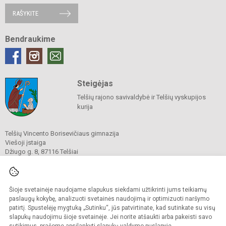
RAŠYKITE
Bendraukime
Steigėjas
Telšių rajono savivaldybė ir Telšių vyskupijos
kurija
Telšių Vincento Borisevičiaus gimnazija
Viešoji įstaiga
Džiugo g. 8, 87116 Telšiai
Tel./ faks.
8 444 60211
El. p.
gimnazija@borisevicius.lt
Duomenys kaupiami ir saugomi
Juridinių asmenų registre
Šioje svetainėje naudojame slapukus siekdami užtikrinti jums teikiamų
Įmonės kodas 190556414
paslaugų kokybę, analizuoti svetainės naudojimą ir optimizuoti naršymo
patirtį. Spustelėję mygtuką „Sutinku“, jūs patvirtinate, kad sutinkate su visų
slapukų naudojimu šioje svetainėje. Jei norite atšaukti arba pakeisti savo