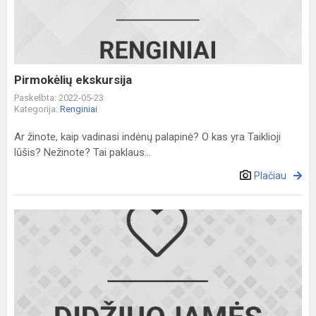
Pirmokėlių ekskursija
Paskelbta: 2022-05-23
Kategorija:
Renginiai
Ar žinote, kaip vadinasi indėnų palapinė? O kas yra Taiklioji
lūšis? Nežinote? Tai paklaus...
Plačiau
Sveikiname
Lietuvos
mokinių
technologijų
olimpiados
prizini...