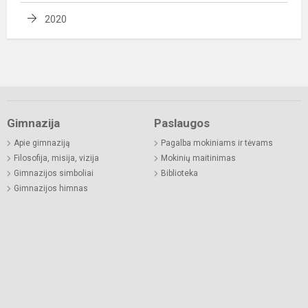
2020
Gimnazija
Paslaugos
Apie gimnaziją
Pagalba mokiniams ir tėvams
Filosofija, misija, vizija
Mokinių maitinimas
Gimnazijos simboliai
Biblioteka
Gimnazijos himnas