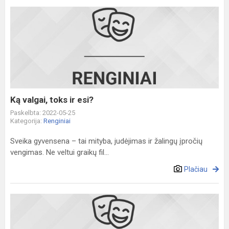
Ką
valgai,
toks
ir
esi?
Ką valgai, toks ir esi?
Paskelbta: 2022-05-25
Kategorija:
Renginiai
Sveika gyvensena – tai mityba, judėjimas ir žalingų įpročių
vengimas. Ne veltui graikų fil...
Plačiau
Pirmokėlių
ekskursija