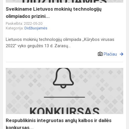
Sveikiname Lietuvos mokinių technologijų
olimpiados prizini...
Paskelbta: 2022-05-20
Kategorija:
Didžiuojamės
Lietuvos mokinių technologijų olimpiada ,,Kūrybos virusas
2022" vyko gegužės 13 d. Zarasų...
Plačiau
Respublikinis
integruotas
anglų
kalbos
ir
dailės
konkursas...
Respublikinis integruotas anglų kalbos ir dailės
konkursas...