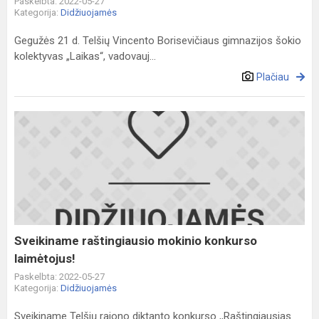
Paskelbta: 2022-05-27
Kategorija:
Didžiuojamės
Gegužės 21 d. Telšių Vincento Borisevičiaus gimnazijos šokio
kolektyvas „Laikas“, vadovauj...
Plačiau
Sveikiname
raštingiausio
mokinio
konkurso
laimėtojus!
Sveikiname raštingiausio mokinio konkurso
laimėtojus!
Paskelbta: 2022-05-27
Kategorija:
Didžiuojamės
Sveikiname Telšių rajono diktanto konkurso ,,Raštingiausias