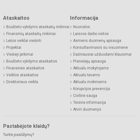
Ataskaitos
Informacija
Biudžeto vykdymo ataskaitų rinkiniai
Nuorodos
Finansinių ataskaitų rinkiniai
Laisvos darbo vietos
Lėšos veiklai viešinti
Asmens duomenų apsauga
Projektai
Konsultavimasis su visuomene
Viešieji pirkimai
Dažniausiai užduodami klausimai
Biudžeto vykdymo ataskaitos
Pranešėjų apsauga
Finansinės ataskaitos
Aktualu mokytojams
Veiklos ataskaitos
Aktualu tėvams
Direktoriaus veikla
Aktualu mokiniams
Korupcijos prevencija
Civilinė sauga
Teisinė informacija
Atviri duomenys
Pastabėjote klaidų?
Turite pasiūlymų?