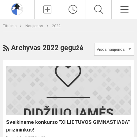
Paieška
Men
Titulinis
Naujienos
2022
RSS
Archyvas 2022 gegužė
Sveikiname
konkurso
"XI
LIETUVOS
GIMNASTIADA"
prizininkus!
Sveikiname konkurso "XI LIETUVOS GIMNASTIADA"
prizininkus!