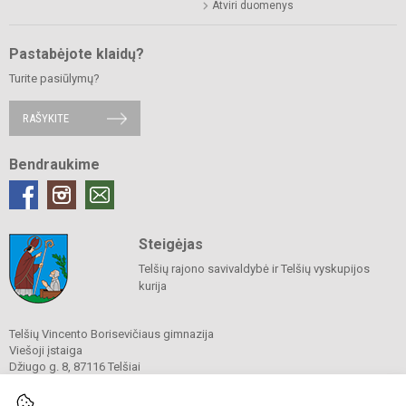
Atviri duomenys
Pastabėjote klaidų?
Turite pasiūlymų?
RAŠYKITE
Bendraukime
Steigėjas
Telšių rajono savivaldybė ir Telšių vyskupijos
kurija
Telšių Vincento Borisevičiaus gimnazija
Viešoji įstaiga
Džiugo g. 8, 87116 Telšiai
Tel./ faks.
8 444 60211
El. p.
gimnazija@borisevicius.lt