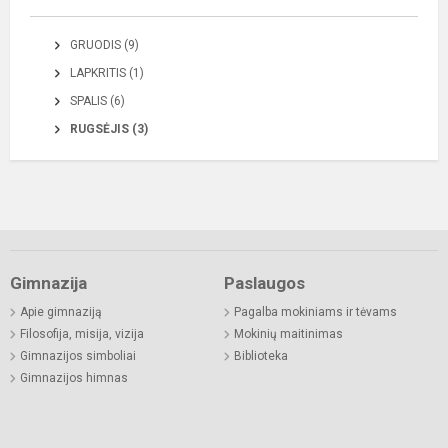
GRUODIS (9)
LAPKRITIS (1)
SPALIS (6)
RUGSĖJIS (3)
Gimnazija
Paslaugos
Apie gimnaziją
Pagalba mokiniams ir tėvams
Filosofija, misija, vizija
Mokinių maitinimas
Gimnazijos simboliai
Biblioteka
Gimnazijos himnas