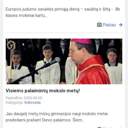
Europos judumo savaitės pirmąją dieną – saulėtą ir šiltą - 8b
klasės mokiniai kartu...
Plačiau
Visiems
palaimintų
mokslo
metų!
Visiems palaimintų mokslo metų!
Paskelbta: 2020-09-03
Kategorija:
Sielovada
Jau daugelį metų mūsų gimnazijos nauji mokslo metai
pradedami prašant Dievo palaimos. Šiem...