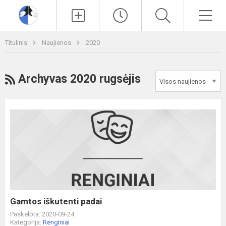
Paieška
Men
Titulinis
Naujienos
2020
RSS
Archyvas 2020 rugsėjis
Gamtos
iškutenti
padai
Gamtos iškutenti padai
Paskelbta: 2020-09-24
Kategorija:
Renginiai