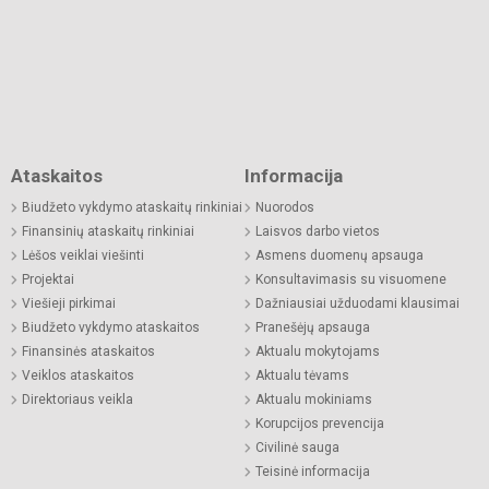
Ataskaitos
Informacija
Biudžeto vykdymo ataskaitų rinkiniai
Nuorodos
Finansinių ataskaitų rinkiniai
Laisvos darbo vietos
Lėšos veiklai viešinti
Asmens duomenų apsauga
Projektai
Konsultavimasis su visuomene
Viešieji pirkimai
Dažniausiai užduodami klausimai
Biudžeto vykdymo ataskaitos
Pranešėjų apsauga
Finansinės ataskaitos
Aktualu mokytojams
Veiklos ataskaitos
Aktualu tėvams
Direktoriaus veikla
Aktualu mokiniams
Korupcijos prevencija
Civilinė sauga
Teisinė informacija