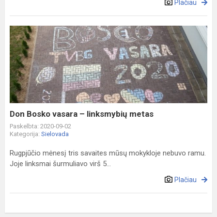
Plačiau
Don
Bosko
vasara
–
linksmybių
metas
Don Bosko vasara – linksmybių metas
Paskelbta: 2020-09-02
Kategorija:
Sielovada
Rugpjūčio mėnesį tris savaites mūsų mokykloje nebuvo ramu.
Joje linksmai šurmuliavo virš 5...
Plačiau