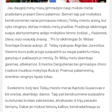
Jau daugelį metų mūsų gimnazijos nauji mokslo metai
pradedami prašant Dievo palaimos. Šiemet taip pat mokyklos
bendruomenės nariai pirmiausia rinkosi į Telšių miesto areną, kur
vyko renginys, skirtas mokslo metų pradžiai. Pradžioje iškilmingai
suėjus abirturientams aidėjo mokyklos himno žodžiai: „
Palaimink,
Dieve, mūs mokyklą šviesią...“
Po to iškilmingas Šv. Mišias
Šventajai Dvasiai aukojo JE Telšių vyskupas Algirdas Jurevičius.
Visiems buvo puiki proga susipažinti su naujai paskirtu mūsų
ganytoju ir paklausyti jo minčių. Šv. Mišių metu skambėjo
giesmės, atliekamos Ernestos Dargužienės bei gimnazijos choro
(vadovė muzikos mokytoja Aušra). Priėmus palaiminimą,
šventinis renginys tęsėsi toliau.
Sveikinimo žodį tarė Telšių miesto meras Kęstutis Gusarovas ir
kiti svečiai, skambėjo dainos. Taip pat bendruomenė susipažino
su keturiais broliais saleziečiais, atvykusiais iš trijų pasaulio
žemynų. Dabar jie mokosi lietuvių kalbos, bendradarbiauja su