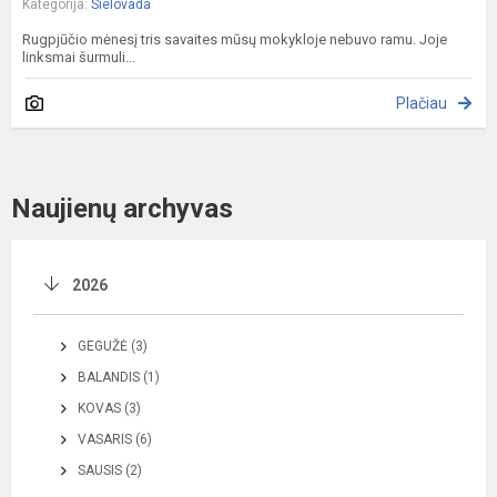
Kategorija:
Sielovada
Rugpjūčio mėnesį tris savaites mūsų mokykloje nebuvo ramu. Joje
linksmai šurmuli...
Plačiau
Naujienų archyvas
2026
GEGUŽĖ (3)
BALANDIS (1)
KOVAS (3)
VASARIS (6)
SAUSIS (2)