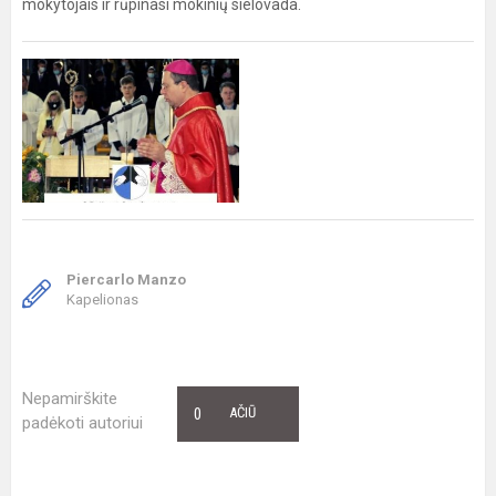
mokytojais ir rūpinasi mokinių sielovada.
Piercarlo Manzo
Kapelionas
Nepamirškite
0
AČIŪ
padėkoti autoriui