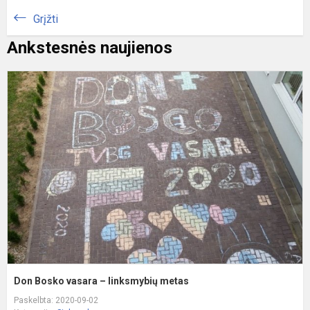
Grįžti
Ankstesnės naujienos
D
B
v
–
l
m
Don Bosko vasara – linksmybių metas
Paskelbta: 2020-09-02