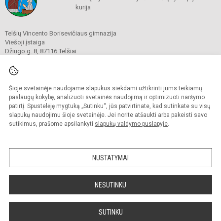
kurija
Telšių Vincento Borisevičiaus gimnazija
Viešoji įstaiga
Džiugo g. 8, 87116 Telšiai
Tel./ faks.
8 444 60211
El. p.
gimnazija@borisevicius.lt
Duomenys kaupiami ir saugomi
Juridinių asmenų registre
Šioje svetainėje naudojame slapukus siekdami užtikrinti jums teikiamų
Įmonės kodas 190556414
paslaugų kokybę, analizuoti svetainės naudojimą ir optimizuoti naršymo
patirtį. Spustelėję mygtuką „Sutinku“, jūs patvirtinate, kad sutinkate su visų
slapukų naudojimu šioje svetainėje. Jei norite atšaukti arba pakeisti savo
sutikimus, prašome apsilankyti
slapukų valdymo puslapyje
.
© 2020. Telšių Vincento Borisevičiaus gimnazija. Visos teisės saugomos.
Kopijuoti turinį be raštiško gimnazijos sutikimo griežtai draudžiama.
NUSTATYMAI
Prieinamumo paraiška
Slapukų politika
Sumanus būdas atnaujinti
NESUTINKU
mokyklos interneto
svetainę
SUTINKU