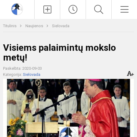
Paieška
Men
Titulinis
Naujienos
Sielovada
Visiems palaimintų mokslo
metų!
Paskelbta: 2020-09-03
Kategorija:
Sielovada