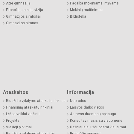
Apie gimnaziją
Pagalba mokiniams ir tėvams
Filosofija, misija, vizija
Mokinių maitinimas
Gimnazijos simboliai
Biblioteka
Gimnazijos himnas
Ataskaitos
Informacija
Biudžeto vykdymo ataskaitų rinkiniai
Nuorodos
Finansinių ataskaitų rinkiniai
Laisvos darbo vietos
Lėšos veiklai viešinti
Asmens duomenų apsauga
Projektai
Konsultavimasis su visuomene
Viešieji pirkimai
Dažniausiai užduodami klausimai
Biudžeto vykdymo ataskaitos
Pranešėjų apsauga