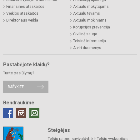
Finansinės ataskaitos
Aktualu mokytojams
Veiklos ataskaitos
Aktualu tėvams
Direktoriaus veikla
Aktualu mokiniams
Korupcijos prevencija
Civilinė sauga
Teisinė informacija
Atviri duomenys
Pastabėjote klaidų?
Turite pasiūlymų?
RAŠYKITE
Bendraukime
Steigėjas
Telšių rajono savivaldybė ir Telšių vyskupijos