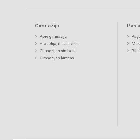
Gimnazija
Pasl
Apie gimnaziją
Paga
Filosofija, misija, vizija
Moki
Gimnazijos simboliai
Bibl
Gimnazijos himnas