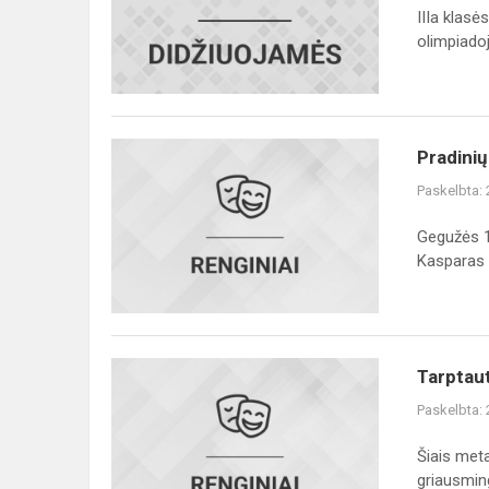
etape
IIIa klasė
bronzos
olimpiadoje
medalis
Pradinių
Pradinių
klasių
Paskelbta:
mokinių
STEAM
Gegužės 1
konferencija
Kasparas Ž
Tarptautinė
Tarptaut
šokio
Paskelbta:
diena
Šiais meta
griausming