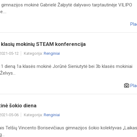
s gimnazijos mokinė Gabrielė Žalpytė dalyvavo tarptautinėje VILIPO
....
Pla
 klasių mokinių STEAM konferencija
 2021-05-12
Kategorija:
Renginiai
1 dieną 1a klasės mokinė Jorūnė Sieniutytė bei 3b klasės mokiniai
elvys...
Pla
inė šokio diena
 2021-05-06
Kategorija:
Renginiai
is Telšių Vincento Borisevičiaus gimnazijos šokio kolektyvas „Laikas
...