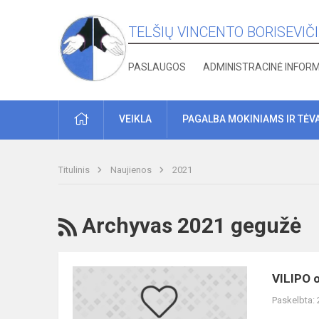
TELŠIŲ VINCENTO BORISEVIČ
PASLAUGOS
ADMINISTRACINĖ INFOR
PRADŽIA
VEIKLA
PAGALBA MOKINIAMS IR TĖV
Titulinis
Naujienos
2021
RSS
Archyvas 2021 gegužė
VILIPO
VILIPO 
olimpiados
Paskelbta:
tarptautiniame