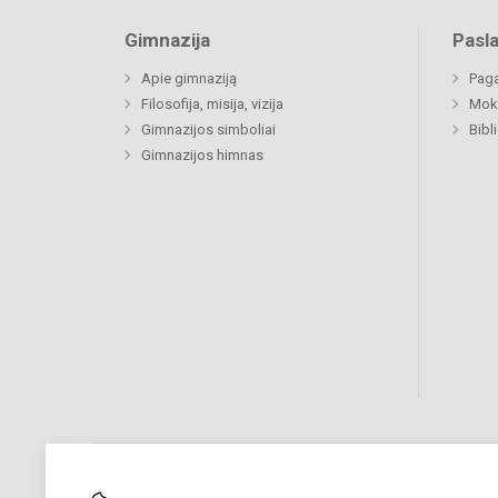
Gimnazija
Pasl
Apie gimnaziją
Paga
Filosofija, misija, vizija
Moki
Gimnazijos simboliai
Bibl
Gimnazijos himnas