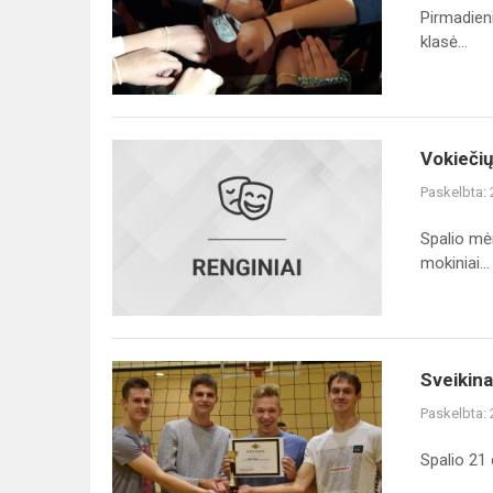
draugystę!
Pirmadieni
Tu
klasė...
-
mūsų
draugas!
Vokiečių
Vokiečių
kalbos
Paskelbta:
dienos
Spalio mėn
mokiniai...
Sveikiname
Sveikina
tinklinio
Paskelbta:
varžybų
prizininkus!
Spalio 21 