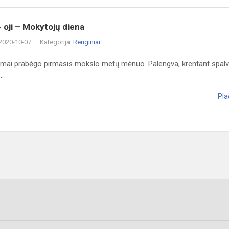
- oji – Mokytojų diena
 2020-10-07
Kategorija:
Renginiai
mai prabėgo pirmasis mokslo metų mėnuo. Palengva, krentant spal
..
Pla