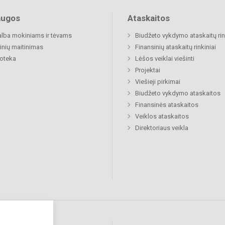
augos
Ataskaitos
lba mokiniams ir tėvams
Biudžeto vykdymo ataskaitų rin
nių maitinimas
Finansinių ataskaitų rinkiniai
ioteka
Lėšos veiklai viešinti
Projektai
Viešieji pirkimai
Biudžeto vykdymo ataskaitos
Finansinės ataskaitos
Veiklos ataskaitos
Direktoriaus veikla