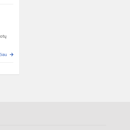
votų
čiau