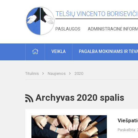
TELŠIŲ VINCENTO BORISEVIČ
PASLAUGOS
ADMINISTRACINĖ INFOR
PRADŽIA
VEIKLA
PAGALBA MOKINIAMS IR TĖV
Titulinis
Naujienos
2020
RSS
Archyvas 2020 spalis
Viešpatie,
Viešpati
palaimink
Paskelbta:
mūsų