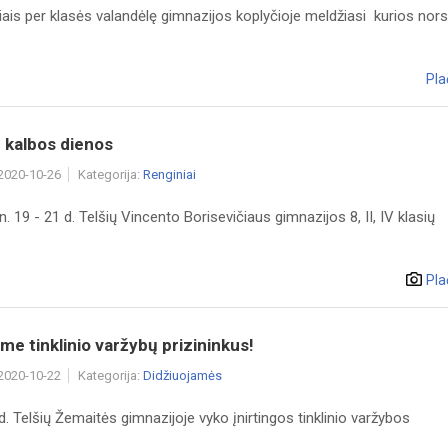
ais per klasės valandėlę gimnazijos koplyčioje meldžiasi kurios nors
Pla
 kalbos dienos
 2020-10-26
Kategorija:
Renginiai
. 19 - 21 d. Telšių Vincento Borisevičiaus gimnazijos 8, II, IV klasių
Pla
me tinklinio varžybų prizininkus!
 2020-10-22
Kategorija:
Didžiuojamės
d. Telšių Žemaitės gimnazijoje vyko įnirtingos tinklinio varžybos