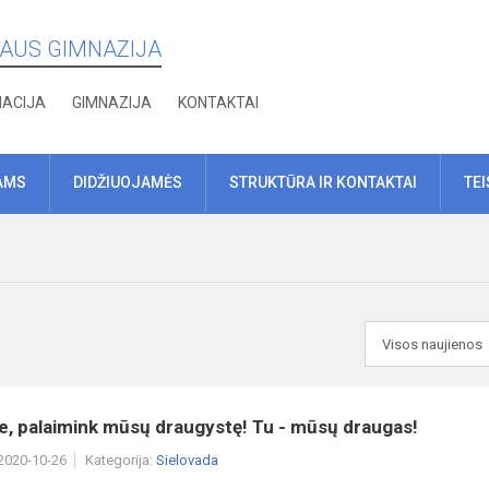
IAUS GIMNAZIJA
MACIJA
GIMNAZIJA
KONTAKTAI
AMS
DIDŽIUOJAMĖS
STRUKTŪRA IR KONTAKTAI
TE
e, palaimink mūsų draugystę! Tu - mūsų draugas!
 2020-10-26
Kategorija:
Sielovada