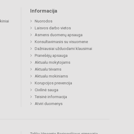
Informacija
kiniai
Nuorodos
Laisvos darbo vietos
Asmens duomenų apsauga
Konsultavimasis su visuomene
Dažniausiai užduodami klausimai
Pranešėjų apsauga
Aktualu mokytojams
Aktualu tėvams
Aktualu mokiniams
Korupcijos prevencija
Civilinė sauga
Teisinė informacija
Atviri duomenys
Telšių Vincento Borisevičiaus gimnazija