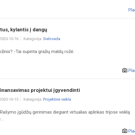
Pla
etus, kylantis į dangų
 2020-10-16
Kategorija:
Sielovada
žinis? -Tai supinta gražių maldų rožė.
Pla
finansavimas projektui įgyvendinti
 2020-10-15
Kategorija:
Projektinė veikla
"Rašymo įgūdžių gerinimas diegiant virtualias aplinkas trijose veiklą
..
Pla