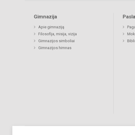
Gimnazija
Pasl
Apie gimnaziją
Paga
Filosofija, misija, vizija
Moki
Gimnazijos simboliai
Bibl
Gimnazijos himnas