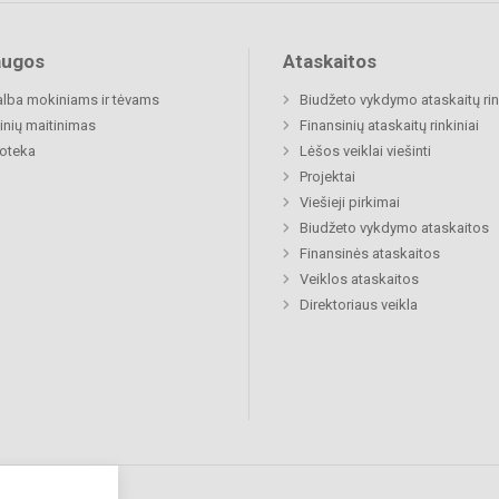
augos
Ataskaitos
lba mokiniams ir tėvams
Biudžeto vykdymo ataskaitų rin
nių maitinimas
Finansinių ataskaitų rinkiniai
ioteka
Lėšos veiklai viešinti
Projektai
Viešieji pirkimai
Biudžeto vykdymo ataskaitos
Finansinės ataskaitos
Veiklos ataskaitos
Direktoriaus veikla