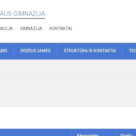
IAUS GIMNAZIJA
MACIJA
GIMNAZIJA
KONTAKTAI
AMS
DIDŽIUOJAMĖS
STRUKTŪRA IR KONTAKTAI
TE
Atnaujinta
Dydis