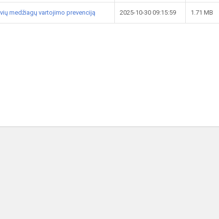
vių medžiagų vartojimo prevenciją
2025-10-30 09:15:59
1.71 MB