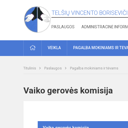
TELŠIŲ VINCENTO BORISEVIČ
PASLAUGOS
ADMINISTRACINĖ INFOR
PRADŽIA
VEIKLA
PAGALBA MOKINIAMS IR TĖV
Titulinis
Paslaugos
Pagalba mokiniams ir tėvams
Vaiko gerovės komisija
Vaiko gerovės komisija