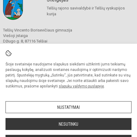
Telšių rajono savivaldybė ir Telšių vyskupijos
kurija
Telšių Vincento Borisevičiaus gimnazija
Viešoji įstaiga
Džiugo g. 8, 87116 Telšiai
Tel./ faks.
8 444 60211
El. p.
gimnazija@borisevicius.lt
Duomenys kaupiami ir saugomi
Juridinių asmenų registre
Šioje svetainėje naudojame slapukus siekdami užtikrinti jums teikiamų
Įmonės kodas 190556414
paslaugų kokybę, analizuoti svetainės naudojimą ir optimizuoti naršymo
patirtį. Spustelėję mygtuką „Sutinku“, jūs patvirtinate, kad sutinkate su visų
slapukų naudojimu šioje svetainėje. Jei norite atšaukti arba pakeisti savo
sutikimus, prašome apsilankyti
slapukų valdymo puslapyje
.
© 2020. Telšių Vincento Borisevičiaus gimnazija. Visos teisės saugomos.
Kopijuoti turinį be raštiško gimnazijos sutikimo griežtai draudžiama.
NUSTATYMAI
Prieinamumo paraiška
Slapukų politika
Sumanus būdas atnaujinti
NESUTINKU
mokyklos interneto
svetainę