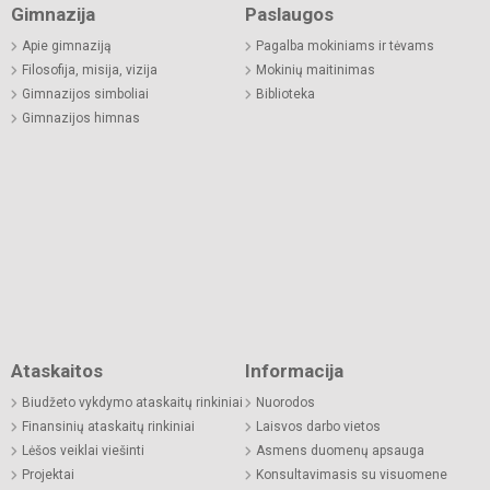
Gimnazija
Paslaugos
Apie gimnaziją
Pagalba mokiniams ir tėvams
Filosofija, misija, vizija
Mokinių maitinimas
Gimnazijos simboliai
Biblioteka
Gimnazijos himnas
Ataskaitos
Informacija
Biudžeto vykdymo ataskaitų rinkiniai
Nuorodos
Finansinių ataskaitų rinkiniai
Laisvos darbo vietos
Lėšos veiklai viešinti
Asmens duomenų apsauga
Projektai
Konsultavimasis su visuomene