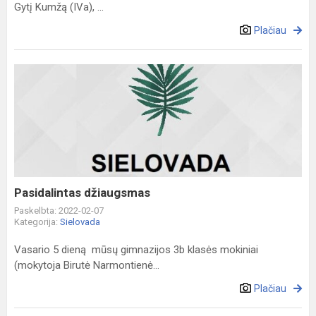
Gytį Kumžą (IVa), ...
Plačiau
Pasidalintas
džiaugsmas
Pasidalintas džiaugsmas
Paskelbta: 2022-02-07
Kategorija:
Sielovada
Vasario 5 dieną mūsų gimnazijos 3b klasės mokiniai
(mokytoja Birutė Narmontienė...
Plačiau