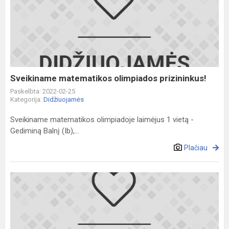
matematikos
olimpiados
prizininkus!
Sveikiname matematikos olimpiados prizininkus!
Paskelbta: 2022-02-25
Kategorija:
Didžiuojamės
Sveikiname matematikos olimpiadoje laimėjus 1 vietą -
Gediminą Balnį (Ib),...
Plačiau
Sveikiname
biologijos
olimpiados
prizininkus!