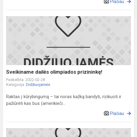
Plačiau
Sveikiname
dailės
olimpiados
prizininkę!
Sveikiname dailės olimpiados prizininkę!
Paskelbta: 2022-02-28
Kategorija:
Didžiuojamės
Raktas į kūrybingumą – tai noras kažką bandyti, rizikuoti ir
pažiūrėti kas bus (amerikieči...
Plačiau
Sveikiname