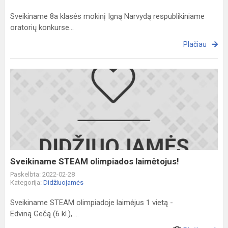
Sveikiname 8a klasės mokinį Igną Narvydą respublikiniame
oratorių konkurse...
Plačiau
Sveikiname
STEAM olimpiados
laimėtojus!
Sveikiname STEAM olimpiados laimėtojus!
Paskelbta: 2022-02-28
Kategorija:
Didžiuojamės
Sveikiname STEAM olimpiadoje laimėjus 1 vietą -
Edviną Gečą (6 kl.), ...