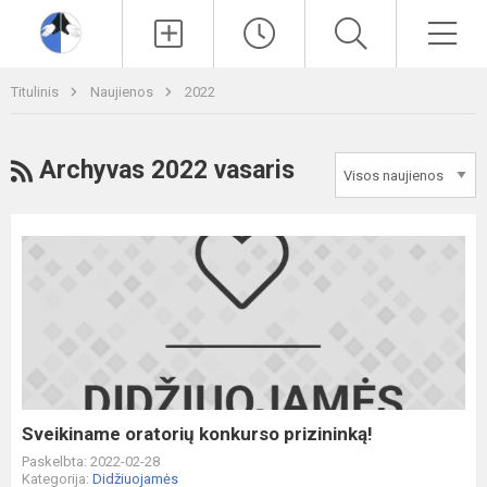
Paieška
Men
Titulinis
Naujienos
2022
RSS
Archyvas 2022 vasaris
Sveikiname
oratorių
konkurso
prizininką!
Sveikiname oratorių konkurso prizininką!
Paskelbta: 2022-02-28
Kategorija:
Didžiuojamės