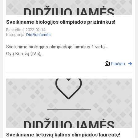
Sveikiname biologijos olimpiados prizininkus!
Paskelbta: 2022-02-14
Kategorija:
Didžiuojamės
Sveikinime biologijos olimpiadoje laimėjus 1 vietą -
Gytį Kumžą (IVa),...
Plačiau
Sveikiname
lietuvių
kalbos
olimpiados
laureatę!
Sveikiname lietuvių kalbos olimpiados laureatę!