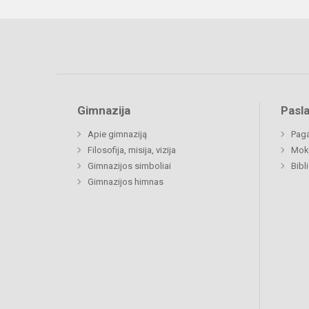
Gimnazija
Pasl
Apie gimnaziją
Paga
Filosofija, misija, vizija
Moki
Gimnazijos simboliai
Bibl
Gimnazijos himnas