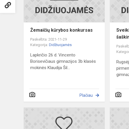
Žemaičių kūrybos konkursas
Sveik
šaški
Paskelbta: 2021-11-29
Kategorija:
Didžiuojamės
Paskelb
Kategor
Lapkričio 26 d. Vincento
Borisevičiaus gimnazijos 3b klasės
Rugsėj
mokinės Klaudija Šil...
pirmen
gimnazi
Plačiau
Sveikiname
respublikini
fotonovelės