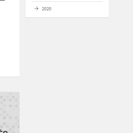
2020
Ar
pažįsti
Telšius?