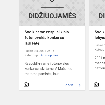
konkurso
laureatę!
Sveikiname respublikinio
Sveik
fotonovelės konkurso
lobyna
laureatę!
Paskelb
Kategor
Paskelbta: 2021-06-15
Kategorija:
Didžiuojamės
2021 m
mėnesi
Respublikiniame fotonovelės
neform
konkurse, skirtame V. Mačernio
metams paminėti, laur...
Plačiau