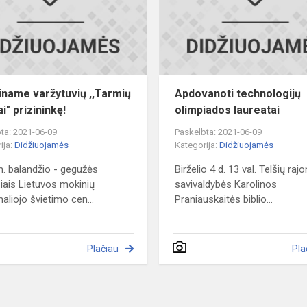
lobynai"
prizininkę!
iname varžytuvių ,,Tarmių
Apdovanoti technologijų
i" prizininkę!
olimpiados laureatai
ta: 2021-06-09
Paskelbta: 2021-06-09
ija:
Didžiuojamės
Kategorija:
Didžiuojamės
. balandžio - gegužės
Birželio 4 d. 13 val. Telšių raj
ais Lietuvos mokinių
savivaldybės Karolinos
aliojo švietimo cen...
Praniauskaitės biblio...
Plačiau
Pla