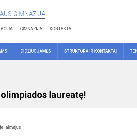
IAUS GIMNAZIJA
MACIJA
GIMNAZIJA
KONTAKTAI
AMS
DIDŽIUOJAMĖS
STRUKTŪRA IR KONTAKTAI
TE
 olimpiados laureatę!
oje laimėjus