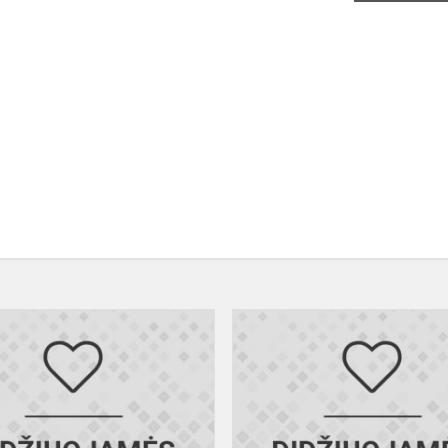
Sveikiname
informatikos
olimpiados
prizininkę!