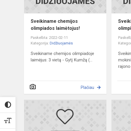
Sveikiname chemijos
Sveik
olimpiados laimėtojus!
olimp
Paskelbta: 2022-02-11
Paskelb
Kategorija:
Didžiuojamės
Kategor
Sveikiname chemijos olimpiadoje
Sveiki
laimėjus: 3 vietą - Gytį Kumžą (...
mokini
rajono 
Plačiau
Žemaičių
kūrybos
konkursas