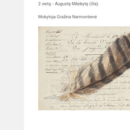
2 vietą - Augustę Mileikytę (IIIa).
Mokytoja Gražina Narmontienė