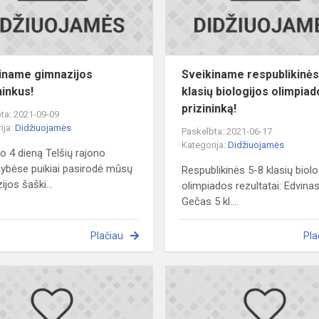
iname gimnazijos
Sveikiname respublikinės
ninkus!
klasių biologijos olimpia
prizininką!
ta: 2021-09-09
ija:
Didžiuojamės
Paskelbta: 2021-06-17
Kategorija:
Didžiuojamės
o 4 dieną Telšių rajono
ybėse puikiai pasirodė mūsų
Respublikinės 5-8 klasių biolo
jos šaški...
olimpiados rezultatai: Edvina
Gečas 5 kl....
Plačiau
Pla
Sveikiname
o
varžytuvių
,,Tarmių