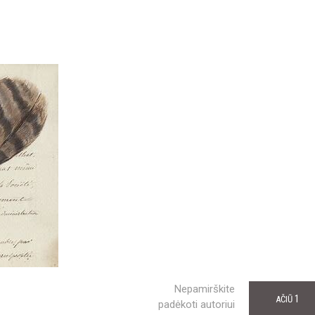
Nepamirškite
1
AČIŪ
padėkoti autoriui