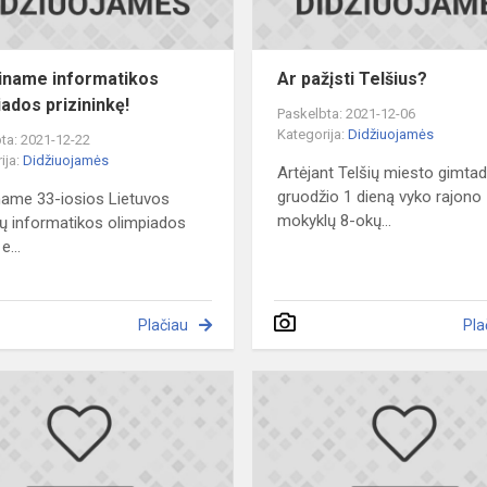
iname informatikos
Ar pažįsti Telšius?
iados prizininkę!
Paskelbta: 2021-12-06
Kategorija:
Didžiuojamės
ta: 2021-12-22
ija:
Didžiuojamės
Artėjant Telšių miesto gimtadi
gruodžio 1 dieną vyko rajono
name 33-iosios Lietuvos
mokyklų 8-okų...
ų informatikos olimpiados
e...
Plačiau
Pla
Sveikiname
gimnazijos
šaškininkus!