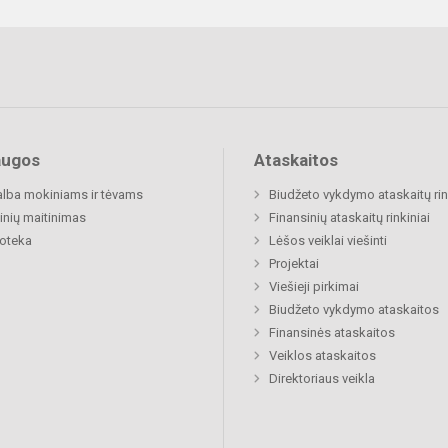
augos
Ataskaitos
lba mokiniams ir tėvams
Biudžeto vykdymo ataskaitų rin
nių maitinimas
Finansinių ataskaitų rinkiniai
ioteka
Lėšos veiklai viešinti
Projektai
Viešieji pirkimai
Biudžeto vykdymo ataskaitos
Finansinės ataskaitos
Veiklos ataskaitos
Direktoriaus veikla