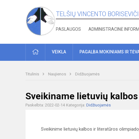
TELŠIŲ VINCENTO BORISEVIČ
PASLAUGOS
ADMINISTRACINĖ INFOR
PRADŽIA
VEIKLA
PAGALBA MOKINIAMS IR TĖV
Titulinis
Naujienos
Didžiuojamės
Sveikiname lietuvių kalbos
Paskelbta: 2022-02-14
Kategorija:
Didžiuojamės
Sveikinime lietuvių kalbos ir literatūros olimpiad