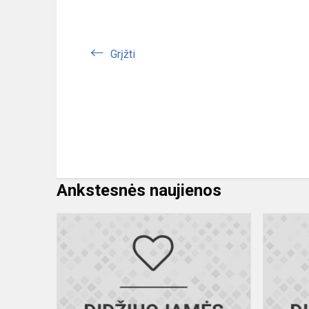
Grįžti
Ankstesnės naujienos
Sveikiname
chemijos
olimpiados
laimėtojus!