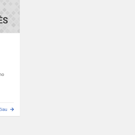
laureatai
ono
čiau