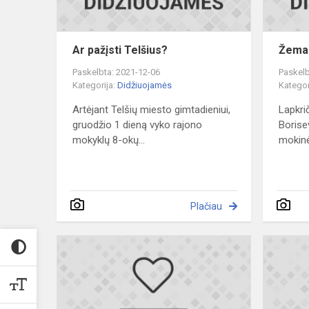
Ar pažįsti Telšius?
Žemai
Paskelbta: 2021-12-06
Paskelb
Kategorija:
Didžiuojamės
Kategor
Artėjant Telšių miesto gimtadieniui,
Lapkri
gruodžio 1 dieną vyko rajono
Borise
mokyklų 8-okų...
mokinės
Plačiau
Sveikiname
respublikin
5-
8
klasių