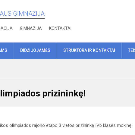
IAUS GIMNAZIJA
MACIJA
GIMNAZIJA
KONTAKTAI
AMS
DIDŽIUOJAMĖS
STRUKTŪRA IR KONTAKTAI
TE
limpiados prizininkę!
kos olimpiados rajono etapo 3 vietos prizininkę IVb klasės mokinę