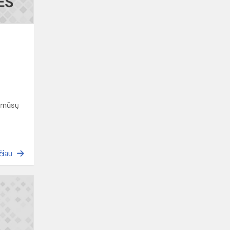
ė mūsų
čiau
Sveikiname
varžytuvių
,,Tarmių
lobynai"
prizininkę!