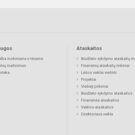
augos
Ataskaitos
lba mokiniams ir tėvams
Biudžeto vykdymo ataskaitų rin
nių maitinimas
Finansinių ataskaitų rinkiniai
ioteka
Lėšos veiklai viešinti
Projektai
Viešieji pirkimai
Biudžeto vykdymo ataskaitos
Finansinės ataskaitos
Veiklos ataskaitos
Direktoriaus veikla