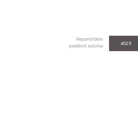
Nepamirškite
0
AČIŪ
padėkoti autoriui