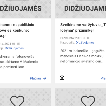
iname respublikinio
Sveikiname varžytuvių ,,
ovelės konkurso
lobynai" prizininkę!
atę!
Paskelbta: 2021-06-09
Kategorija:
Didžiuojamės
ta: 2021-06-15
ija:
Didžiuojamės
2021 m. balandžio - gegužės
mėnesiais Lietuvos mokinių
likiniame fotonovelės
neformaliojo švietimo cen...
se, skirtame V. Mačernio
 paminėti, laur...
Plačiau
Pla
VILIPO
olimpiados
tarptautiniame