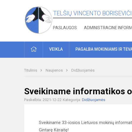
TELŠIŲ VINCENTO BORISEVIČ
PASLAUGOS
ADMINISTRACINĖ INFOR
PRADŽIA
VEIKLA
PAGALBA MOKINIAMS IR TĖV
Titulinis
Naujienos
Didžiuojamės
Sveikiname informatikos o
Paskelbta: 2021-12-22
Kategorija:
Didžiuojamės
Sveikiname 33-iosios Lietuvos mokinių informati
Gintarę Kėraitę!