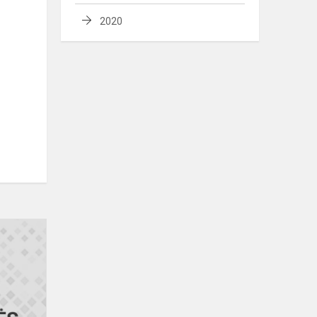
2020
Sveikiname
gimnazijos
šaškininkus!