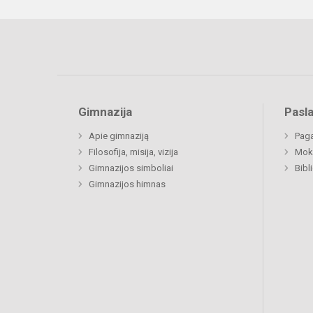
Gimnazija
Pasl
Apie gimnaziją
Paga
Filosofija, misija, vizija
Moki
Gimnazijos simboliai
Bibl
Gimnazijos himnas