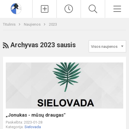
Paieška
Men
Titulinis
Naujienos
2023
RSS
Archyvas 2023 sausis
„Jonukas
-
mūsų
draugas"
„Jonukas - mūsų draugas"
Paskelbta: 2023-01-28
Kategorija:
Sielovada