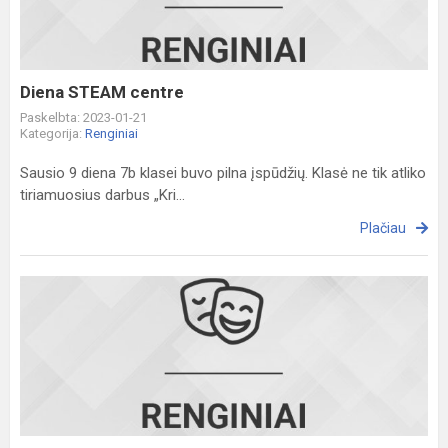
Diena STEAM centre
Paskelbta: 2023-01-21
Kategorija:
Renginiai
Sausio 9 diena 7b klasei buvo pilna įspūdžių. Klasė ne tik atliko
tiriamuosius darbus „Kri...
Plačiau
Ekskursija
į
aukštųjų
mokyklų
mugę
2023