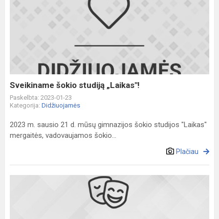
Sveikiname
šokio
studiją
„Laikas"!
Sveikiname šokio studiją „Laikas"!
Paskelbta: 2023-01-23
Kategorija:
Didžiuojamės
2023 m. sausio 21 d. mūsų gimnazijos šokio studijos "Laikas"
mergaitės, vadovaujamos šokio...
Plačiau
Diena
STEAM
centre