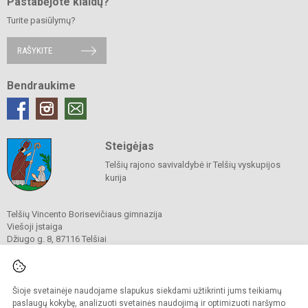
Pastabėjote klaidų?
Turite pasiūlymų?
RAŠYKITE
Bendraukime
Steigėjas
Telšių rajono savivaldybė ir Telšių vyskupijos
kurija
Telšių Vincento Borisevičiaus gimnazija
Viešoji įstaiga
Džiugo g. 8, 87116 Telšiai
Tel./ faks.
8 444 60211
El. p.
gimnazija@borisevicius.lt
Duomenys kaupiami ir saugomi
Juridinių asmenų registre
Šioje svetainėje naudojame slapukus siekdami užtikrinti jums teikiamų
Įmonės kodas 190556414
paslaugų kokybę, analizuoti svetainės naudojimą ir optimizuoti naršymo