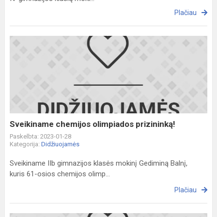
Plačiau
Sveikiname
chemijos
olimpiados
prizininką!
Sveikiname chemijos olimpiados prizininką!
Paskelbta: 2023-01-28
Kategorija:
Didžiuojamės
Sveikiname IIb gimnazijos klasės mokinį Gediminą Balnį,
kuris 61-osios chemijos olimp...
Plačiau