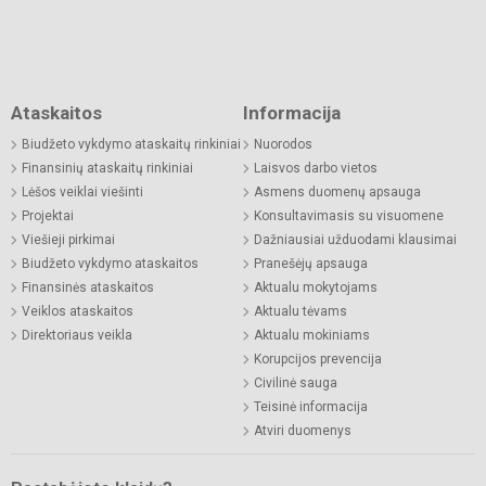
Ataskaitos
Informacija
Biudžeto vykdymo ataskaitų rinkiniai
Nuorodos
Finansinių ataskaitų rinkiniai
Laisvos darbo vietos
Lėšos veiklai viešinti
Asmens duomenų apsauga
Projektai
Konsultavimasis su visuomene
Viešieji pirkimai
Dažniausiai užduodami klausimai
Biudžeto vykdymo ataskaitos
Pranešėjų apsauga
Finansinės ataskaitos
Aktualu mokytojams
Veiklos ataskaitos
Aktualu tėvams
Direktoriaus veikla
Aktualu mokiniams
Korupcijos prevencija
Civilinė sauga
Teisinė informacija
Atviri duomenys