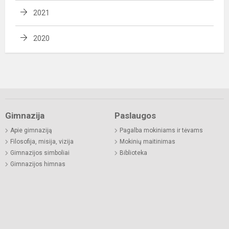
2021
2020
Gimnazija
Paslaugos
Apie gimnaziją
Pagalba mokiniams ir tėvams
Filosofija, misija, vizija
Mokinių maitinimas
Gimnazijos simboliai
Biblioteka
Gimnazijos himnas