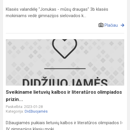
Klasės valandėlę "Jonukas - mūsų draugas" 3b klasės
mokiniams vedė gimnazijos sielovados k...
Plačiau
Sveikiname
lietuvių
kalbos
ir
literatūros
olimpiados
prizin...
Sveikiname lietuvių kalbos ir literatūros olimpiados
prizin...
Paskelbta: 2023-01-28
Kategorija:
Didžiuojamės
Džiaugiamės puikiais lietuvių kalbos ir literatūros olimpiados I-
IV gimnazijos klasių moki...