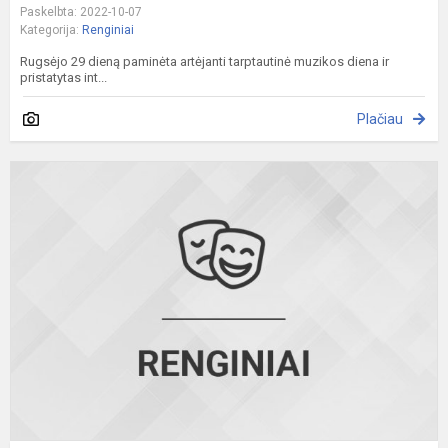
Paskelbta: 2022-10-07
Kategorija:
Renginiai
Rugsėjo 29 dieną paminėta artėjanti tarptautinė muzikos diena ir
pristatytas int...
Plačiau
N
k
v