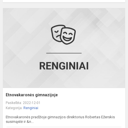
E
g
Etnovakaronės gimnazijoje
Paskelbta: 2022-12-01
Kategorija:
Renginiai
Etnovakaronės pradžioje gimnazijos direktorius Robertas Ežerskis
susimąstė ir &n...