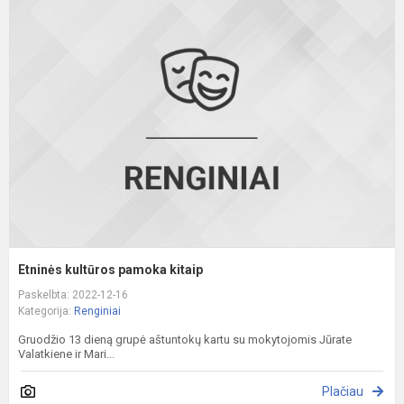
E
k
p
k
Etninės kultūros pamoka kitaip
Paskelbta: 2022-12-16
Kategorija:
Renginiai
Gruodžio 13 dieną grupė aštuntokų kartu su mokytojomis Jūrate
Valatkiene ir Mari...
Plačiau