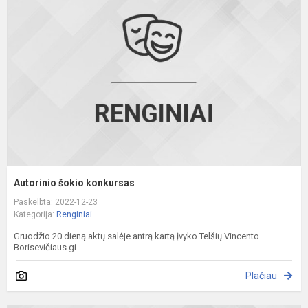
k
Autorinio šokio konkursas
Paskelbta: 2022-12-23
Kategorija:
Renginiai
Gruodžio 20 dieną aktų salėje antrą kartą įvyko Telšių Vincento
Borisevičiaus gi...
Plačiau