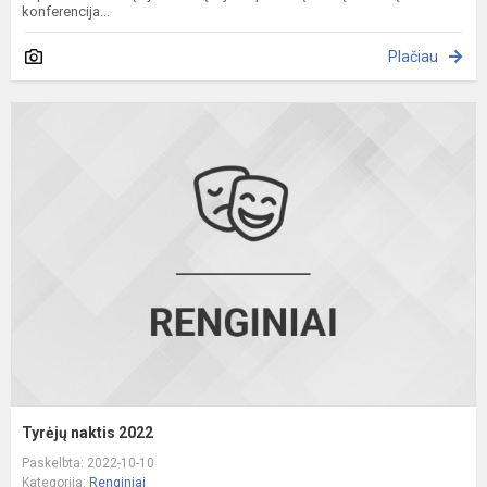
konferencija...
Plačiau
T
n
2
Tyrėjų naktis 2022
Paskelbta: 2022-10-10
Kategorija:
Renginiai