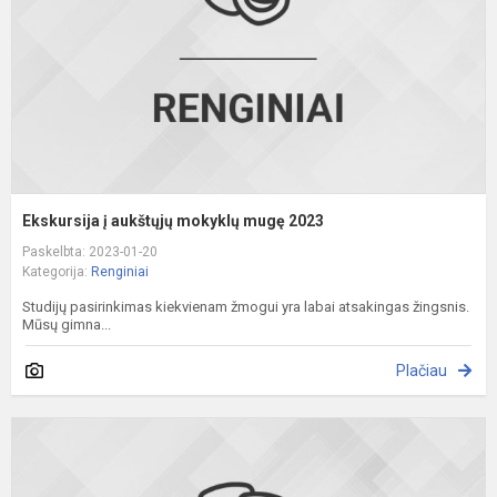
m
2
Ekskursija į aukštųjų mokyklų mugę 2023
Paskelbta: 2023-01-20
Kategorija:
Renginiai
Studijų pasirinkimas kiekvienam žmogui yra labai atsakingas žingsnis.
Mūsų gimna...
Plačiau
Ž
p