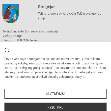
Steigėjas
Telšių rajono savivaldybė ir Telšių vyskupijos
kurija
Telšių Vincento Borisevičiaus gimnazija
Viešoji įstaiga
Džiugo g. 8, 87116 Telšiai
Tel./ faks.
8 444 60211
El. p.
gimnazija@borisevicius.lt
Duomenys kaupiami ir saugomi
Juridinių asmenų registre
Šioje svetainėje naudojame slapukus siekdami užtikrinti jums teikiamų
Įmonės kodas 190556414
paslaugų kokybę, analizuoti svetainės naudojimą ir optimizuoti naršymo
patirtį. Spustelėję mygtuką „Sutinku“, jūs patvirtinate, kad sutinkate su visų
slapukų naudojimu šioje svetainėje. Jei norite atšaukti arba pakeisti savo
sutikimus, prašome apsilankyti
slapukų valdymo puslapyje
.
© 2020. Telšių Vincento Borisevičiaus gimnazija. Visos teisės saugomos.
Kopijuoti turinį be raštiško gimnazijos sutikimo griežtai draudžiama.
NUSTATYMAI
Prieinamumo paraiška
Slapukų politika
Sumanus būdas atnaujinti
NESUTINKU
mokyklos interneto