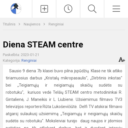
Paieška
Men
Titulinis
Naujienos
Renginiai
Diena STEAM centre
Paskelbta: 2023-01-21
Kategorija:
Renginiai
Sausio 9 diena 7b klasei buvo pilna įspūdžių. Klasė ne tik atliko
tiriamuosius darbus „Kristalų mikropasaulis", „Dirbtinis inkstas"
bei „Teigiamųjų ir neigiamųjų skaičių sudėtis su
robotuku", kuriuos vedė Telšių STEAM centro metodininkai R.
Gintalienė, J. Maneikis ir L. Liubienė. Užsiėmimus filmavo TV3
televizijos reporterė Rūta Lukoševičiūtė. Delfi TV atskirai filmavo
atgarsį sulaukusį užsiėmimą „Teigiamųjų ir neigiamųjų skaičių
sudėtis su robotuku". Moksleiviai turėjo daug naujos ir įdomios