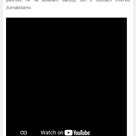
patirties ne tik atliekant darbus, bet ir duodant interviu
žurnalistams.