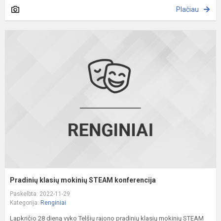
Plačiau
P
k
m
S
k
Pradinių klasių mokinių STEAM konferencija
Paskelbta: 2022-11-29
Kategorija:
Renginiai
Lapkričio 28 dieną vyko Telšių rajono pradinių klasių mokinių STEAM