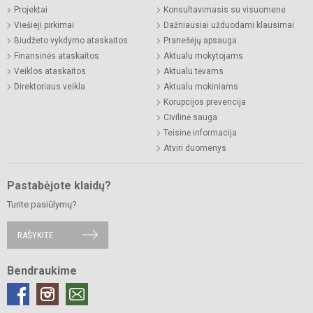
Projektai
Konsultavimasis su visuomene
Viešieji pirkimai
Dažniausiai užduodami klausimai
Biudžeto vykdymo ataskaitos
Pranešėjų apsauga
Finansinės ataskaitos
Aktualu mokytojams
Veiklos ataskaitos
Aktualu tėvams
Direktoriaus veikla
Aktualu mokiniams
Korupcijos prevencija
Civilinė sauga
Teisinė informacija
Atviri duomenys
Pastabėjote klaidų?
Turite pasiūlymų?
RAŠYKITE
Bendraukime