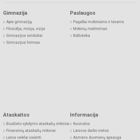
Gimnazija
Paslaugos
Apie gimnaziją
Pagalba mokiniams ir tėvams
Filosofija, misija, vizija
Mokinių maitinimas
Gimnazijos simboliai
Biblioteka
Gimnazijos himnas
Ataskaitos
Informacija
Biudžeto vykdymo ataskaitų rinkiniai
Nuorodos
Finansinių ataskaitų rinkiniai
Laisvos darbo vietos
Lėšos veiklai viešinti
Asmens duomenų apsauga