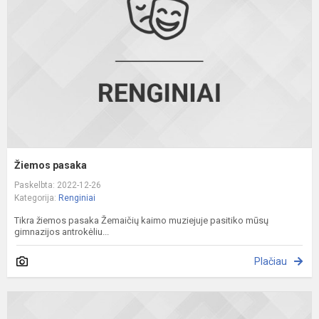
Žiemos pasaka
Paskelbta: 2022-12-26
Kategorija:
Renginiai
Tikra žiemos pasaka Žemaičių kaimo muziejuje pasitiko mūsų
gimnazijos antrokėliu...
Plačiau
A
š