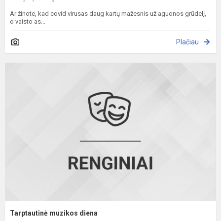
Ar žinote, kad covid virusas daug kartų mažesnis už aguonos grūdelį,
o vaisto as...
Plačiau
T
m
d
Tarptautinė muzikos diena