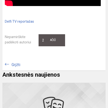
Delfi TV reportažas
Nepamirškite
2
AČIŪ
padėkoti autoriui
Grįžti
Ankstesnės naujienos
E
į
a
m