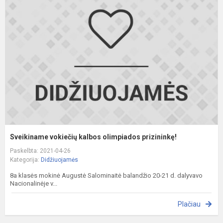
v
k
o
p
Sveikiname vokiečių kalbos olimpiados prizininkę!
Paskelbta: 2021-04-26
Kategorija:
Didžiuojamės
8a klasės mokinė Augustė Salominaitė balandžio 20-21 d. dalyvavo
Nacionalinėje v...
Plačiau