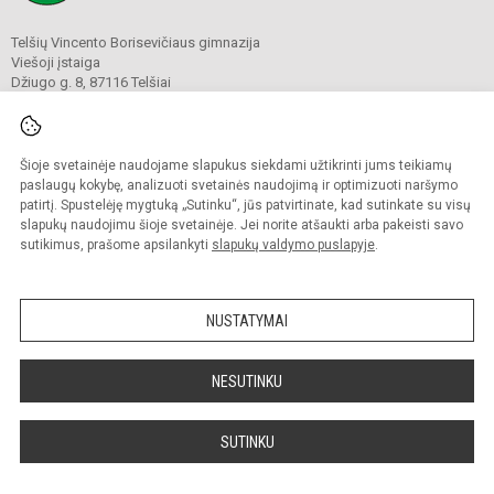
Telšių Vincento Borisevičiaus gimnazija
Viešoji įstaiga
Džiugo g. 8, 87116 Telšiai
Tel./ faks.
8 444 60211
El. p.
gimnazija@borisevicius.lt
Duomenys kaupiami ir saugomi
Juridinių asmenų registre
Šioje svetainėje naudojame slapukus siekdami užtikrinti jums teikiamų
Įmonės kodas 190556414
paslaugų kokybę, analizuoti svetainės naudojimą ir optimizuoti naršymo
patirtį. Spustelėję mygtuką „Sutinku“, jūs patvirtinate, kad sutinkate su visų
slapukų naudojimu šioje svetainėje. Jei norite atšaukti arba pakeisti savo
sutikimus, prašome apsilankyti
slapukų valdymo puslapyje
.
© 2020. Telšių Vincento Borisevičiaus gimnazija. Visos teisės saugomos.
Kopijuoti turinį be raštiško gimnazijos sutikimo griežtai draudžiama.
NUSTATYMAI
Prieinamumo paraiška
Slapukų politika
Sumanus būdas atnaujinti
NESUTINKU
mokyklos interneto
svetainę
SUTINKU