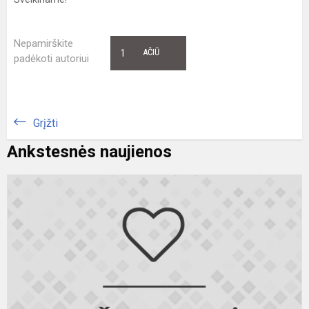
Nepamirškite
1
AČIŪ
padėkoti autoriui
Grįžti
Ankstesnės naujienos
S
r
f
k
l