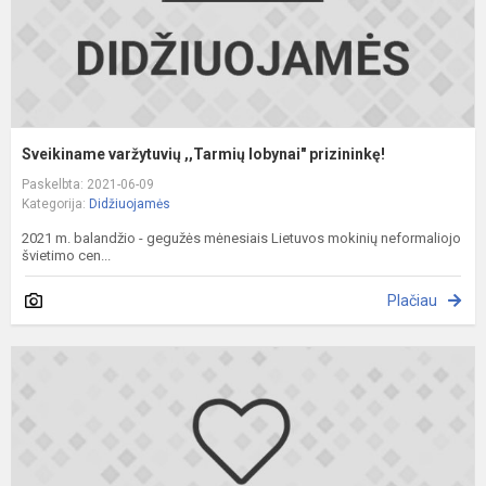
Sveikiname varžytuvių ,,Tarmių lobynai" prizininkę!
Paskelbta: 2021-06-09
Kategorija:
Didžiuojamės
2021 m. balandžio - gegužės mėnesiais Lietuvos mokinių neformaliojo
švietimo cen...
Plačiau
A
t
o
l