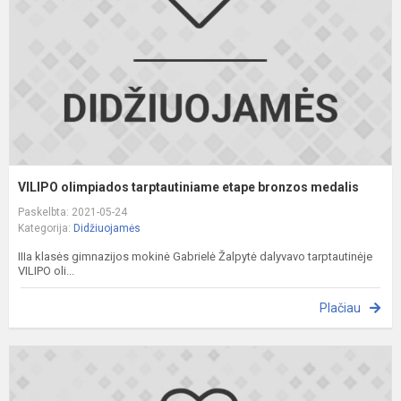
b
m
VILIPO olimpiados tarptautiniame etape bronzos medalis
Paskelbta: 2021-05-24
Kategorija:
Didžiuojamės
IIIa klasės gimnazijos mokinė Gabrielė Žalpytė dalyvavo tarptautinėje
VILIPO oli...
Plačiau
S
S
o