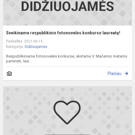
Sveikiname respublikinio fotonovelės konkurso laureatę!
Paskelbta: 2021-06-15
Kategorija:
Didžiuojamės
Respublikiniame fotonovelės konkurse, skirtame V. Mačernio metams
paminėti, laur...
Plačiau
S
v
,
l
p