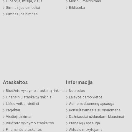
Filosofija, misija, vizija
Mokinių maitinimas
Gimnazijos simboliai
Biblioteka
Gimnazijos himnas
Ataskaitos
Informacija
Biudžeto vykdymo ataskaitų rinkiniai
Nuorodos
Finansinių ataskaitų rinkiniai
Laisvos darbo vietos
Lėšos veiklai viešinti
Asmens duomenų apsauga
Projektai
Konsultavimasis su visuomene
Viešieji pirkimai
Dažniausiai užduodami klausimai
Biudžeto vykdymo ataskaitos
Pranešėjų apsauga
Finansinės ataskaitos
Aktualu mokytojams