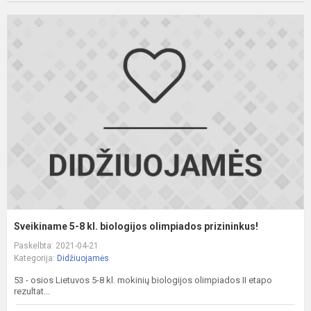
S
5
8
kl
b
o
p
Sveikiname 5-8 kl. biologijos olimpiados prizininkus!
Paskelbta: 2021-04-21
Kategorija:
Didžiuojamės
53 - osios Lietuvos 5-8 kl. mokinių biologijos olimpiados II etapo
rezultat...