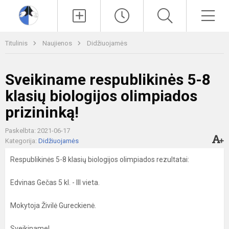
Paieška
Men
Titulinis
Naujienos
Didžiuojamės
Sveikiname respublikinės 5-8
klasių biologijos olimpiados
prizininką!
Paskelbta: 2021-06-17
Kategorija:
Didžiuojamės
Respublikinės 5-8 klasių biologijos olimpiados rezultatai:
Edvinas Gečas 5 kl. - III vieta.
Mokytoja Živilė Gureckienė.
Sveikiname!