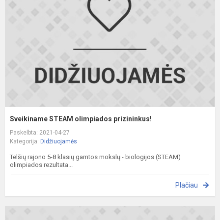
p
Sveikiname STEAM olimpiados prizininkus!
Paskelbta: 2021-04-27
Kategorija:
Didžiuojamės
Telšių rajono 5-8 klasių gamtos mokslų - biologijos (STEAM)
olimpiados rezultata...
Plačiau
S