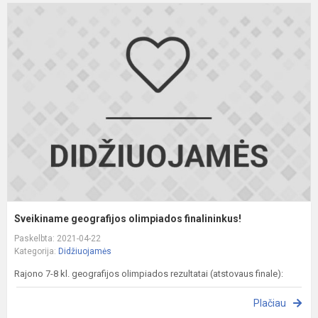
S
g
o
f
Sveikiname geografijos olimpiados finalininkus!
Paskelbta: 2021-04-22
Kategorija:
Didžiuojamės
Rajono 7-8 kl. geografijos olimpiados rezultatai (atstovaus finale):
Plačiau