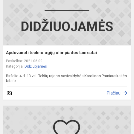
Apdovanoti technologijų olimpiados laureatai
Paskelbta: 2021-06-09
Kategorija:
Didžiuojamės
Birželio 4 d. 13 val. Telšių rajono savivaldybės Karolinos Praniauskaitės
biblio...
Plačiau
V
o
t
e