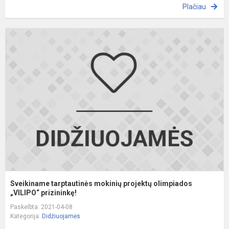
Plačiau
S
t
m
p
o
„
Sveikiname tarptautinės mokinių projektų olimpiados
„VILIPO“ prizininkę!
Paskelbta: 2021-04-08
Kategorija:
Didžiuojamės