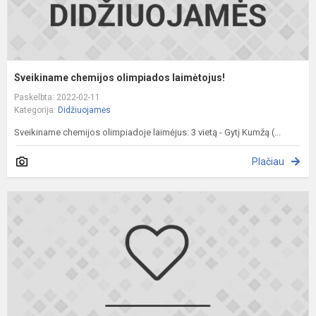
Sveikiname chemijos olimpiados laimėtojus!
Paskelbta: 2022-02-11
Kategorija:
Didžiuojamės
Sveikiname chemijos olimpiadoje laimėjus: 3 vietą - Gytį Kumžą (...
Plačiau
S
i
o
p