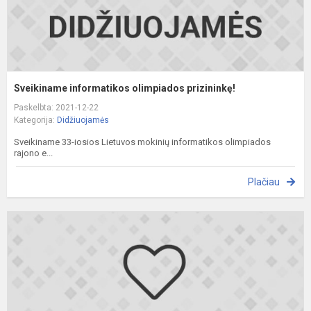
Sveikiname informatikos olimpiados prizininkę!
Paskelbta: 2021-12-22
Kategorija:
Didžiuojamės
Sveikiname 33-iosios Lietuvos mokinių informatikos olimpiados
rajono e...
Plačiau
A
p
T