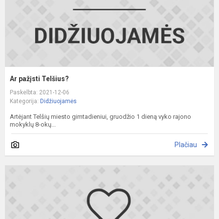
Ar pažįsti Telšius?
Paskelbta: 2021-12-06
Kategorija:
Didžiuojamės
Artėjant Telšių miesto gimtadieniui, gruodžio 1 dieną vyko rajono
mokyklų 8-okų...
Plačiau
Ž
k
k