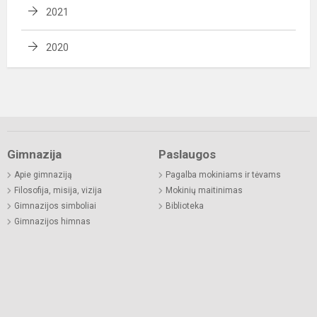
2021
2020
Gimnazija
Paslaugos
Apie gimnaziją
Pagalba mokiniams ir tėvams
Filosofija, misija, vizija
Mokinių maitinimas
Gimnazijos simboliai
Biblioteka
Gimnazijos himnas