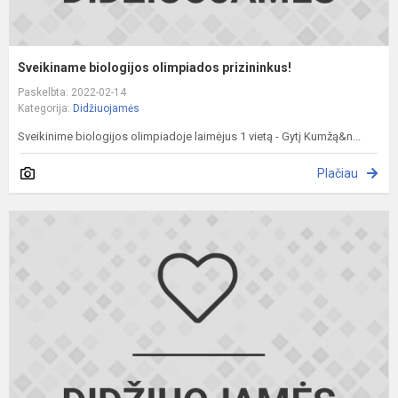
Sveikiname biologijos olimpiados prizininkus!
Paskelbta: 2022-02-14
Kategorija:
Didžiuojamės
Sveikinime biologijos olimpiadoje laimėjus 1 vietą - Gytį Kumžą&n...
Plačiau
S
l
k
o
l