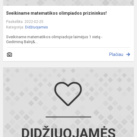
Sveikiname matematikos olimpiados prizininkus!
Paskelbta: 2022-02-25
Kategorija:
Didžiuojamės
Sveikiname matematikos olimpiadoje laimėjus 1 vietą -
Gediminą Balnį&...
Plačiau
S
b
o
p