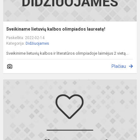
Sveikiname lietuvių kalbos olimpiados laureatę!
Paskelbta: 2022-02-14
Kategorija:
Didžiuojamės
Sveikinime lietuvių kalbos ir literatūros olimpiadoje laimėjus 2 vietą...
Plačiau
S
c
o
l