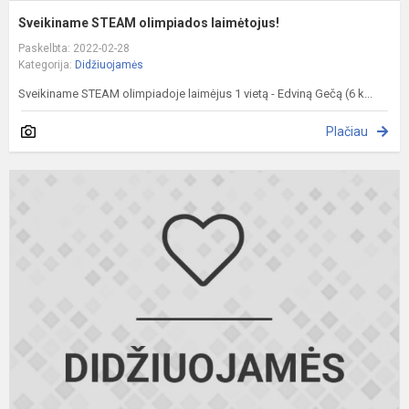
Sveikiname STEAM olimpiados laimėtojus!
Paskelbta: 2022-02-28
Kategorija:
Didžiuojamės
Sveikiname STEAM olimpiadoje laimėjus 1 vietą - Edviną Gečą (6 k...
Plačiau
S
m
o
p