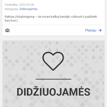
Paskelbta: 2022-02-28
Kategorija:
Didžiuojamės
Raktas į kūrybingumą – tai noras kažką bandyti, rizikuoti ir pažiūrėti
kas bus (...
Plačiau
S
S
l