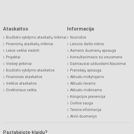
Ataskaitos
Informacija
Biudžeto vykdymo ataskaitų rinkiniai
Nuorodos
Finansinių ataskaitų rinkiniai
Laisvos darbo vietos
Lėšos veiklai viešinti
Asmens duomenų apsauga
Projektai
Konsultavimasis su visuomene
Viešieji pirkimai
Dažniausiai užduodami klausimai
Biudžeto vykdymo ataskaitos
Pranešėjų apsauga
Finansinės ataskaitos
Aktualu mokytojams
Veiklos ataskaitos
Aktualu tėvams
Direktoriaus veikla
Aktualu mokiniams
Korupcijos prevencija
Civilinė sauga
Teisinė informacija
Atviri duomenys
Pastabėjote klaidų?