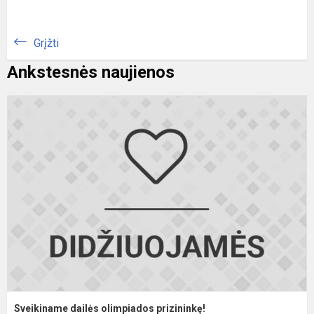
Grįžti
Ankstesnės naujienos
S
d
o
p
Sveikiname dailės olimpiados prizininkę!