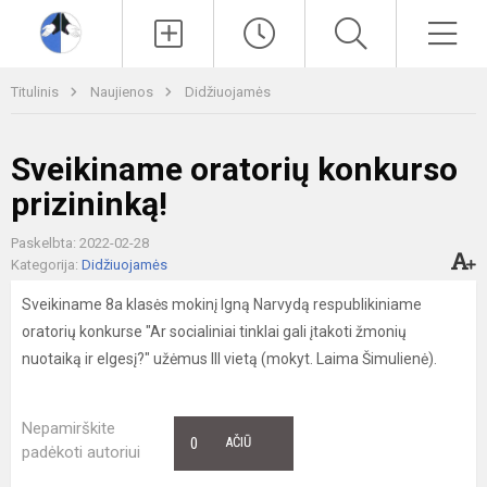
Paieška
Men
Titulinis
Naujienos
Didžiuojamės
Sveikiname oratorių konkurso
prizininką!
Paskelbta: 2022-02-28
Kategorija:
Didžiuojamės
Sveikiname 8a klasės mokinį Igną Narvydą respublikiniame
oratorių konkurse "Ar socialiniai tinklai gali įtakoti žmonių
nuotaiką ir elgesį?" užėmus III vietą (mokyt. Laima Šimulienė).
Nepamirškite
0
AČIŪ
padėkoti autoriui