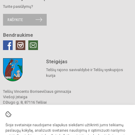
Turite pasiūlymų?
RAŠYKITE
Bendraukime
Steigėjas
Telšių rajono savivaldybė ir Telšių vyskupijos
kurija
Telšių Vincento Borisevičiaus gimnazija
Viešoji įstaiga
Džiugo g. 8, 87116 Telšiai
Tel./ faks.
8 444 60211
El. p.
gimnazija@borisevicius.lt
Duomenys kaupiami ir saugomi
Juridinių asmenų registre
Šioje svetainėje naudojame slapukus siekdami užtikrinti jums teikiamų
Įmonės kodas 190556414
paslaugų kokybę, analizuoti svetainės naudojimą ir optimizuoti naršymo