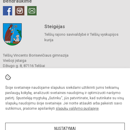
Bendraukime
Steigėjas
Telšių rajono savivaldybė ir Telšių vyskupijos
kurija
Telšių Vincento Borisevičiaus gimnazija
Viešoji įstaiga
Džiugo g. 8, 87116 Telšiai
Tel./ faks.
8 444 60211
El. p.
gimnazija@borisevicius.lt
Duomenys kaupiami ir saugomi
Juridinių asmenų registre
Šioje svetainėje naudojame slapukus siekdami užtikrinti jums teikiamų
Įmonės kodas 190556414
paslaugų kokybę, analizuoti svetainės naudojimą ir optimizuoti naršymo
patirtį. Spustelėję mygtuką „Sutinku“, jūs patvirtinate, kad sutinkate su visų
slapukų naudojimu šioje svetainėje. Jei norite atšaukti arba pakeisti savo
sutikimus, prašome apsilankyti
slapukų valdymo puslapyje
.
© 2020. Telšių Vincento Borisevičiaus gimnazija. Visos teisės saugomos.
Kopijuoti turinį be raštiško gimnazijos sutikimo griežtai draudžiama.
NUSTATYMAI