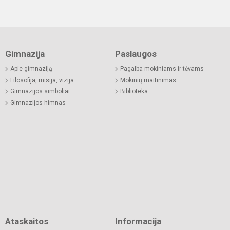
Gimnazija
Paslaugos
Apie gimnaziją
Pagalba mokiniams ir tėvams
Filosofija, misija, vizija
Mokinių maitinimas
Gimnazijos simboliai
Biblioteka
Gimnazijos himnas
Ataskaitos
Informacija