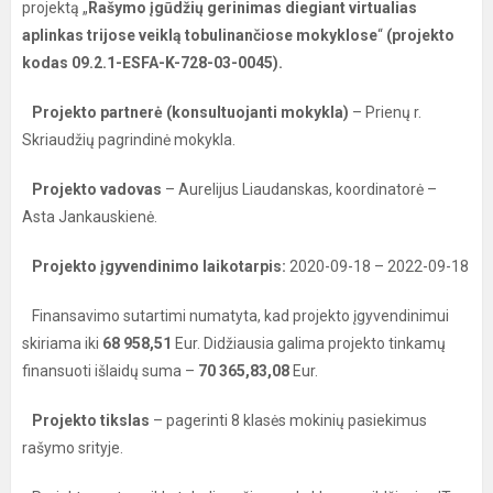
projektą „
Rašymo įgūdžių gerinimas diegiant virtualias
aplinkas trijose veiklą tobulinančiose mokyklose
“
(projekto
kodas
09.2.1-ESFA-K-728-03-0045).
Projekto partnerė (konsultuojanti mokykla)
– Prienų r.
Skriaudžių pagrindinė mokykla.
Projekto vadovas
– Aurelijus Liaudanskas, koordinatorė –
Asta Jankauskienė.
Projekto įgyvendinimo laikotarpis:
2020-09-18 – 2022-09-18
Finansavimo sutartimi numatyta, kad projekto įgyvendinimui
skiriama iki
68 958,51
Eur. Didžiausia galima projekto tinkamų
finansuoti išlaidų suma –
70 365,83,08
Eur.
Projekto tikslas
– pagerinti 8 klasės mokinių pasiekimus
rašymo srityje.