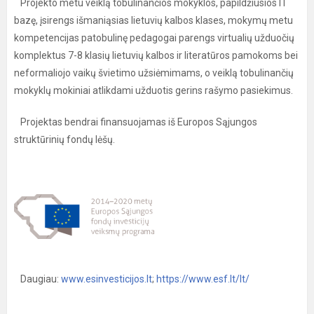
Projekto metu veiklą tobulinančios mokyklos, papildžiusios IT
bazę, įsirengs išmaniąsias lietuvių kalbos klases, mokymų metu
kompetencijas patobulinę pedagogai parengs virtualių užduočių
komplektus 7-8 klasių lietuvių kalbos ir literatūros pamokoms bei
neformaliojo vaikų švietimo užsiėmimams, o veiklą tobulinančių
mokyklų mokiniai atlikdami užduotis gerins rašymo pasiekimus.
Projektas bendrai finansuojamas iš Europos Sąjungos
struktūrinių fondų lėšų.
Daugiau:
www.esinvesticijos.lt
;
https://www.esf.lt/lt/