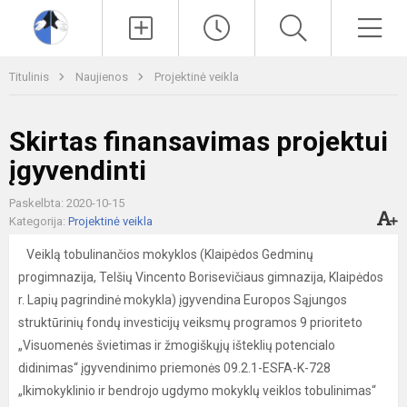
Paieška
Men
Titulinis
Naujienos
Projektinė veikla
Skirtas finansavimas projektui
įgyvendinti
Paskelbta: 2020-10-15
Kategorija:
Projektinė veikla
Veiklą tobulinančios mokyklos (Klaipėdos Gedminų
progimnazija, Telšių Vincento Borisevičiaus gimnazija, Klaipėdos
r. Lapių pagrindinė mokykla) įgyvendina Europos Sąjungos
struktūrinių fondų investicijų veiksmų programos 9 prioriteto
„Visuomenės švietimas ir žmogiškųjų išteklių potencialo
didinimas“ įgyvendinimo priemonės 09.2.1-ESFA-K-728
„Ikimokyklinio ir bendrojo ugdymo mokyklų veiklos tobulinimas“