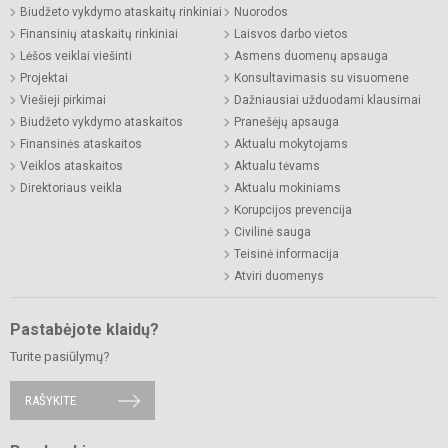
Biudžeto vykdymo ataskaitų rinkiniai
Nuorodos
Finansinių ataskaitų rinkiniai
Laisvos darbo vietos
Lėšos veiklai viešinti
Asmens duomenų apsauga
Projektai
Konsultavimasis su visuomene
Viešieji pirkimai
Dažniausiai užduodami klausimai
Biudžeto vykdymo ataskaitos
Pranešėjų apsauga
Finansinės ataskaitos
Aktualu mokytojams
Veiklos ataskaitos
Aktualu tėvams
Direktoriaus veikla
Aktualu mokiniams
Korupcijos prevencija
Civilinė sauga
Teisinė informacija
Atviri duomenys
Pastabėjote klaidų?
Turite pasiūlymų?
RAŠYKITE