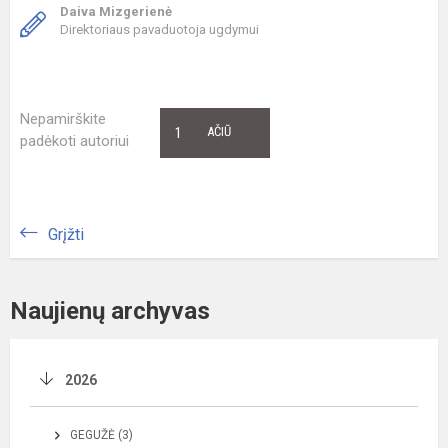
Daiva Mizgerienė
Direktoriaus pavaduotoja ugdymui
Nepamirškite
1
AČIŪ
padėkoti autoriui
Grįžti
Naujienų archyvas
2026
GEGUŽĖ (3)