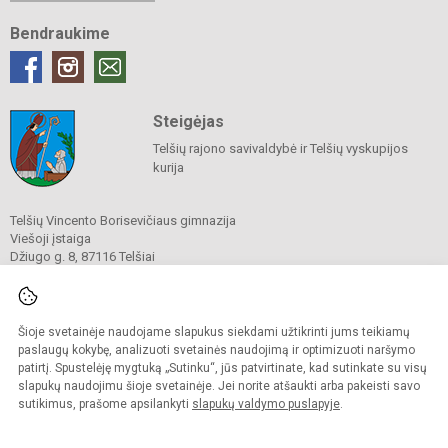
Bendraukime
Steigėjas
Telšių rajono savivaldybė ir Telšių vyskupijos
kurija
Telšių Vincento Borisevičiaus gimnazija
Viešoji įstaiga
Džiugo g. 8, 87116 Telšiai
Tel./ faks.
8 444 60211
El. p.
gimnazija@borisevicius.lt
Duomenys kaupiami ir saugomi
Juridinių asmenų registre
Šioje svetainėje naudojame slapukus siekdami užtikrinti jums teikiamų
Įmonės kodas 190556414
paslaugų kokybę, analizuoti svetainės naudojimą ir optimizuoti naršymo
patirtį. Spustelėję mygtuką „Sutinku“, jūs patvirtinate, kad sutinkate su visų
slapukų naudojimu šioje svetainėje. Jei norite atšaukti arba pakeisti savo
sutikimus, prašome apsilankyti
slapukų valdymo puslapyje
.
© 2020. Telšių Vincento Borisevičiaus gimnazija. Visos teisės saugomos.