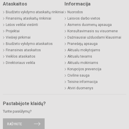
Ataskaitos
Informacija
Biudžeto vykdymo ataskaitų rinkiniai
Nuorodos
Finansinių ataskaitų rinkiniai
Laisvos darbo vietos
Lėšos veiklai viešinti
Asmens duomenų apsauga
Projektai
Konsultavimasis su visuomene
Viešieji pirkimai
Dažniausiai užduodami klausimai
Biudžeto vykdymo ataskaitos
Pranešėjų apsauga
Finansinės ataskaitos
Aktualu mokytojams
Veiklos ataskaitos
Aktualu tėvams
Direktoriaus veikla
Aktualu mokiniams
Korupcijos prevencija
Civilinė sauga
Teisinė informacija
Atviri duomenys
Pastabėjote klaidų?
Turite pasiūlymų?
RAŠYKITE