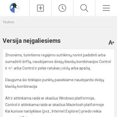
Paieška
Men
Titulinis
Versija neįgaliesiems
Žmonėms, turintiems regėjimo sutrikimų norint padidinti arba
sumažinti šriftą, naudojamos dviejų klavišų kombinacijos Control
ir +/- arba Control ir pelės ratukas į viršų arba apačią.
Dauguma šio tinklapio punktų pasiekiame naudojantis dviejų
klavišų kombinacija:
Alt ir atitinkama raidė ar skaičius Windows platformoje,
Control ir atitinkama raidė ar skaičius Macintosh platformoje.
Kai kuriose naršyklėse (pvz., Internet Explorer) priedo reikia