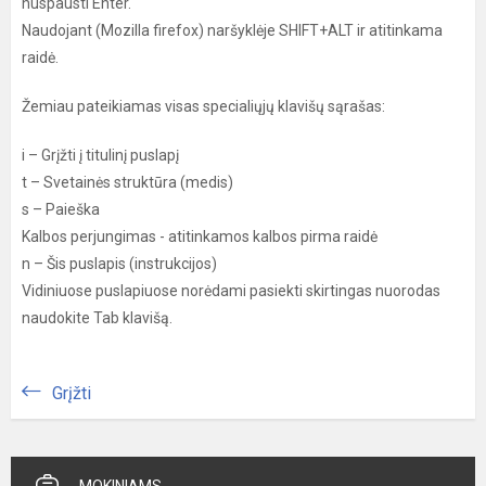
nuspausti Enter.
Naudojant (Mozilla firefox) naršyklėje SHIFT+ALT ir atitinkama
raidė.
Žemiau pateikiamas visas specialiųjų klavišų sąrašas:
i – Grįžti į titulinį puslapį
t – Svetainės struktūra (medis)
s – Paieška
Kalbos perjungimas - atitinkamos kalbos pirma raidė
n – Šis puslapis (instrukcijos)
Vidiniuose puslapiuose norėdami pasiekti skirtingas nuorodas
naudokite Tab klavišą.
Grįžti