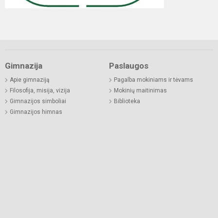
Gimnazija
Paslaugos
Apie gimnaziją
Pagalba mokiniams ir tėvams
Filosofija, misija, vizija
Mokinių maitinimas
Gimnazijos simboliai
Biblioteka
Gimnazijos himnas