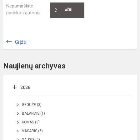
Nepamirškite
2
AČIŪ
padėkoti autoriui
Grįžti
Naujienų archyvas
2026
GEGUŽĖ (3)
BALANDIS (1)
KOVAS (3)
VASARIS (6)
SAUSIS (2)