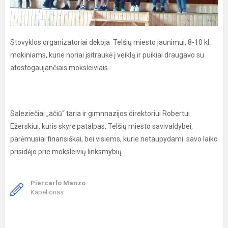
Stovyklos organizatoriai dėkoja Telšių miesto jaunimui, 8-10 kl.
mokiniams, kurie noriai įsitraukė į veiklą ir puikiai draugavo su
atostogaujančiais moksleiviais.
Saleziečiai „ačiū“ taria ir gimnnazijos direktoriui Robertui
Ežerskiui, kuris skyrė patalpas, Telšių miesto savivaldybei,
parėmusiai finansiškai, bei visiems, kurie netaupydami savo laiko
prisidėjo prie moksleivių linksmybių.
Piercarlo Manzo
Kapelionas