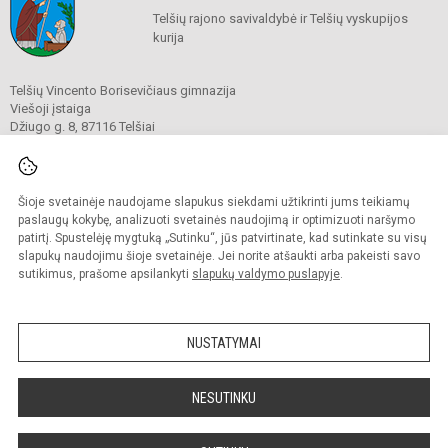
Telšių rajono savivaldybė ir Telšių vyskupijos
kurija
Telšių Vincento Borisevičiaus gimnazija
Viešoji įstaiga
Džiugo g. 8, 87116 Telšiai
Tel./ faks.
8 444 60211
El. p.
gimnazija@borisevicius.lt
Duomenys kaupiami ir saugomi
Juridinių asmenų registre
Šioje svetainėje naudojame slapukus siekdami užtikrinti jums teikiamų
Įmonės kodas 190556414
paslaugų kokybę, analizuoti svetainės naudojimą ir optimizuoti naršymo
patirtį. Spustelėję mygtuką „Sutinku“, jūs patvirtinate, kad sutinkate su visų
slapukų naudojimu šioje svetainėje. Jei norite atšaukti arba pakeisti savo
sutikimus, prašome apsilankyti
slapukų valdymo puslapyje
.
© 2020. Telšių Vincento Borisevičiaus gimnazija. Visos teisės saugomos.
Kopijuoti turinį be raštiško gimnazijos sutikimo griežtai draudžiama.
NUSTATYMAI
Prieinamumo paraiška
Slapukų politika
Sumanus būdas atnaujinti
NESUTINKU
mokyklos interneto
svetainę