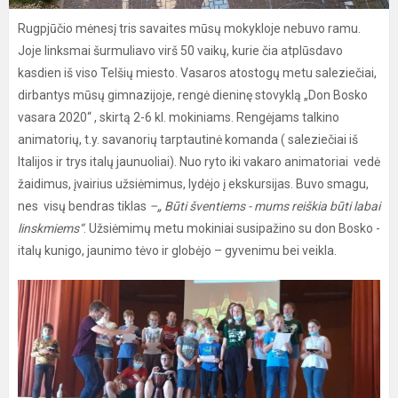
Rugpjūčio mėnesį tris savaites mūsų mokykloje nebuvo ramu.
Joje linksmai šurmuliavo virš 50 vaikų, kurie čia atplūsdavo
kasdien iš viso Telšių miesto. Vasaros atostogų metu saleziečiai,
dirbantys mūsų gimnazijoje, rengė dieninę stovyklą „Don Bosko
vasara 2020“ , skirtą 2-6 kl. mokiniams. Rengėjams talkino
animatorių, t.y. savanorių tarptautinė komanda ( saleziečiai iš
Italijos ir trys italų jaunuoliai). Nuo ryto iki vakaro animatoriai vedė
žaidimus, įvairius užsiėmimus, lydėjo į ekskursijas. Buvo smagu,
nes visų bendras tiklas
–„ Būti šventiems - mums reiškia būti labai
linskmiems“
. Užsiėmimų metu mokiniai susipažino su don Bosko -
italų kunigo, jaunimo tėvo ir globėjo – gyvenimu bei veikla.