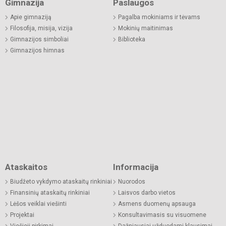
Gimnazija
Paslaugos
Apie gimnaziją
Pagalba mokiniams ir tėvams
Filosofija, misija, vizija
Mokinių maitinimas
Gimnazijos simboliai
Biblioteka
Gimnazijos himnas
Ataskaitos
Informacija
Biudžeto vykdymo ataskaitų rinkiniai
Nuorodos
Finansinių ataskaitų rinkiniai
Laisvos darbo vietos
Lėšos veiklai viešinti
Asmens duomenų apsauga
Projektai
Konsultavimasis su visuomene
Viešieji pirkimai
Dažniausiai užduodami klausimai