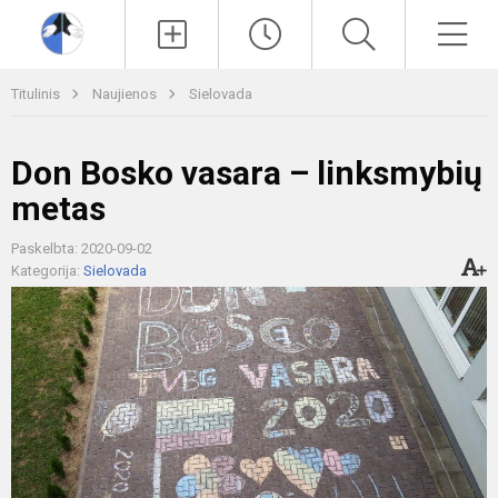
Paieška
Men
Titulinis
Naujienos
Sielovada
Don Bosko vasara – linksmybių
metas
Paskelbta: 2020-09-02
Kategorija:
Sielovada