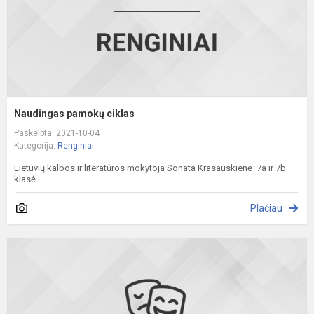
Naudingas pamokų ciklas
Paskelbta: 2021-10-04
Kategorija:
Renginiai
Lietuvių kalbos ir literatūros mokytoja Sonata Krasauskienė 7a ir 7b
klasė...
Plačiau
G
d
#
B
r