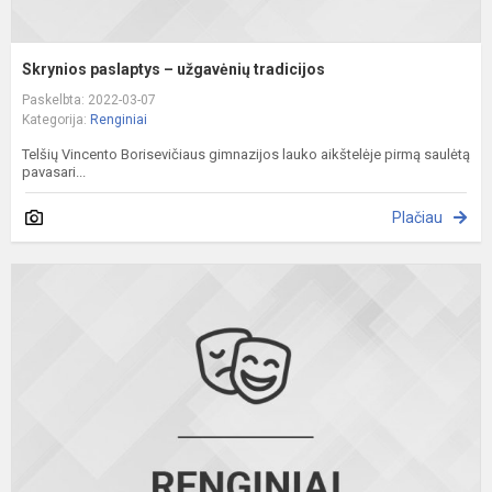
Skrynios paslaptys – užgavėnių tradicijos
Paskelbta: 2022-03-07
Kategorija:
Renginiai
Telšių Vincento Borisevičiaus gimnazijos lauko aikštelėje pirmą saulėtą
pavasari...
Plačiau
S
e
i