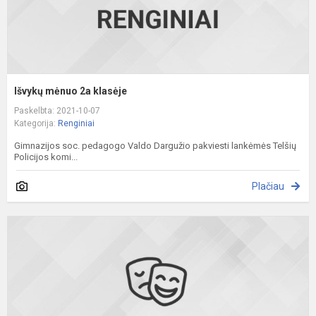
Išvykų mėnuo 2a klasėje
Paskelbta: 2021-10-07
Kategorija:
Renginiai
Gimnazijos soc. pedagogo Valdo Dargužio pakviesti lankėmės Telšių
Policijos komi...
Plačiau
N
p
c