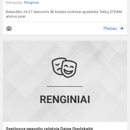
Kategorija:
Renginiai
Balandžio 26-27 dienomis 4b klasės mokiniai apsilankė Telšių STEAM
atviros priei...
Plačiau
S
p
r
D
O
Svečiuose paauglių rašytoja Daina Opolskaitė