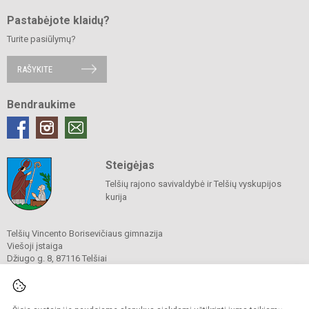
Pastabėjote klaidų?
Turite pasiūlymų?
RAŠYKITE
Bendraukime
Steigėjas
Telšių rajono savivaldybė ir Telšių vyskupijos
kurija
Telšių Vincento Borisevičiaus gimnazija
Viešoji įstaiga
Džiugo g. 8, 87116 Telšiai
Tel./ faks.
8 444 60211
El. p.
gimnazija@borisevicius.lt
Duomenys kaupiami ir saugomi
Juridinių asmenų registre