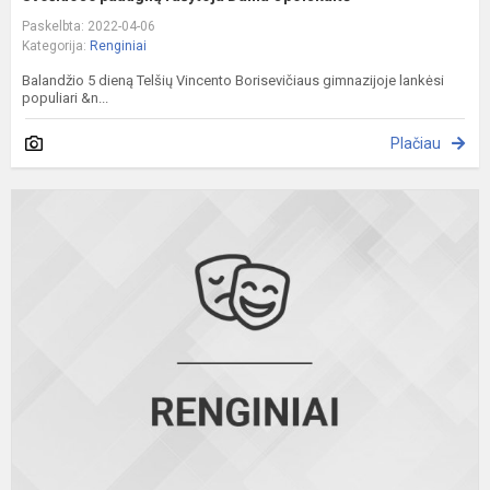
Paskelbta: 2022-04-06
Kategorija:
Renginiai
Balandžio 5 dieną Telšių Vincento Borisevičiaus gimnazijoje lankėsi
populiari &n...
Plačiau
P
-
e
k
į
T