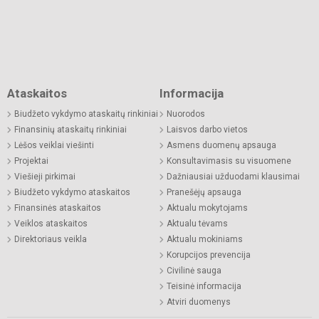
Ataskaitos
Informacija
Biudžeto vykdymo ataskaitų rinkiniai
Nuorodos
Finansinių ataskaitų rinkiniai
Laisvos darbo vietos
Lėšos veiklai viešinti
Asmens duomenų apsauga
Projektai
Konsultavimasis su visuomene
Viešieji pirkimai
Dažniausiai užduodami klausimai
Biudžeto vykdymo ataskaitos
Pranešėjų apsauga
Finansinės ataskaitos
Aktualu mokytojams
Veiklos ataskaitos
Aktualu tėvams
Direktoriaus veikla
Aktualu mokiniams
Korupcijos prevencija
Civilinė sauga
Teisinė informacija
Atviri duomenys