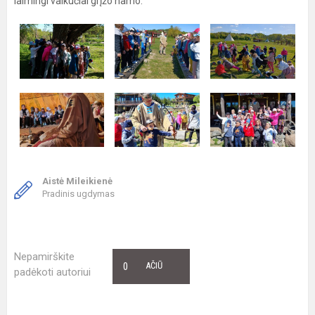
laimingi vaikučiai grįžo namo.
Aistė Mileikienė
Pradinis ugdymas
Nepamirškite
0
AČIŪ
padėkoti autoriui