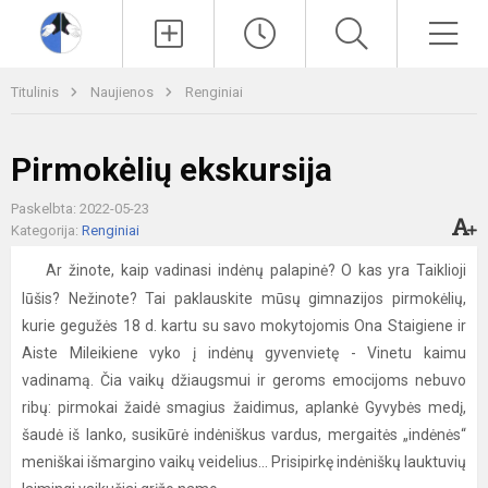
Paieška
Men
Titulinis
Naujienos
Renginiai
Pirmokėlių ekskursija
Paskelbta: 2022-05-23
Kategorija:
Renginiai
Ar žinote, kaip vadinasi indėnų palapinė? O kas yra Taiklioji
lūšis? Nežinote? Tai paklauskite mūsų gimnazijos pirmokėlių,
kurie gegužės 18 d. kartu su savo mokytojomis Ona Staigiene ir
Aiste Mileikiene vyko į indėnų gyvenvietę - Vinetu kaimu
vadinamą. Čia vaikų džiaugsmui ir geroms emocijoms nebuvo
ribų: pirmokai žaidė smagius žaidimus, aplankė Gyvybės medį,
šaudė iš lanko, susikūrė indėniškus vardus, mergaitės „indėnės“
meniškai išmargino vaikų veidelius... Prisipirkę indėniškų lauktuvių