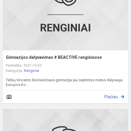
Gimnazijos dalyvavimas # BEACTIVE renginiuose
Paskelbta: 2021-10-03
Kategorija:
Renginiai
Telšių Vincento Borisevičiaus gimnazija jau septintus metus dalyvauja
Europos Ko...
Plačiau
E
k
p