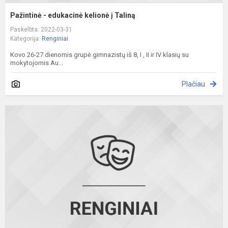
Pažintinė - edukacinė kelionė į Taliną
Paskelbta: 2022-03-31
Kategorija:
Renginiai
Kovo 26-27 dienomis grupė gimnazistų iš 8, I , II ir IV klasių su
mokytojomis Au...
Plačiau
S
p
–
u
t