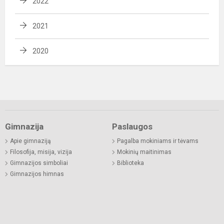
2022
2021
2020
Gimnazija
Paslaugos
Apie gimnaziją
Pagalba mokiniams ir tėvams
Filosofija, misija, vizija
Mokinių maitinimas
Gimnazijos simboliai
Biblioteka
Gimnazijos himnas