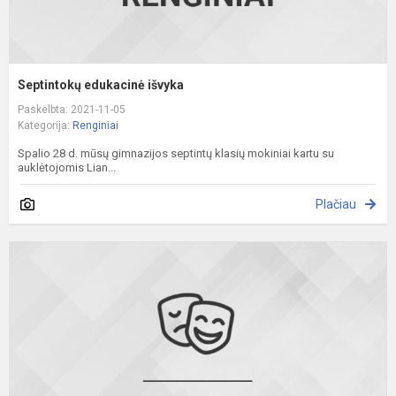
Septintokų edukacinė išvyka
Paskelbta: 2021-11-05
Kategorija:
Renginiai
Spalio 28 d. mūsų gimnazijos septintų klasių mokiniai kartu su
auklėtojomis Lian...
Plačiau
I
m
2
k