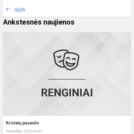
Grįžti
Ankstesnės naujienos
K
p
Kristalų pasaulis
Paskelbta: 2022-04-27