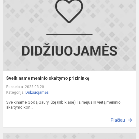
s
p
Sveikiname meninio skaitymo prizininkę!
Paskelbta: 2023-03-20
Kategorija:
Didžiuojamės
Sveikiname Godą Gauryliūtę (IIIb klasė), laimėjus III vietą meninio
skaitymo kon...
Plačiau
S