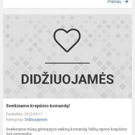
Plačiau
S
k
k
Sveikiname krepšinio komandą!
Paskelbta: 2023-03-11
Kategorija:
Didžiuojamės
Sveikiname mūsų gimnazijos vaikinų komandą Telšių rajono krepšinio
3×3 pirmenybė...