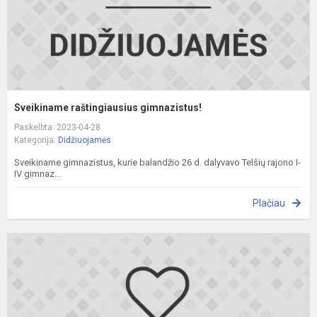
Sveikiname raštingiausius gimnazistus!
Paskelbta: 2023-04-28
Kategorija:
Didžiuojamės
Sveikiname gimnazistus, kurie balandžio 26 d. dalyvavo Telšių rajono I-
IV gimnaz...
Plačiau
S
t
o
l