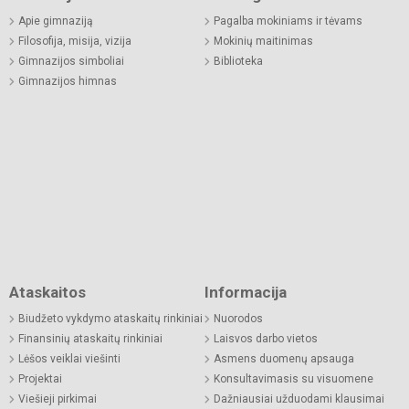
Apie gimnaziją
Pagalba mokiniams ir tėvams
Filosofija, misija, vizija
Mokinių maitinimas
Gimnazijos simboliai
Biblioteka
Gimnazijos himnas
Ataskaitos
Informacija
Biudžeto vykdymo ataskaitų rinkiniai
Nuorodos
Finansinių ataskaitų rinkiniai
Laisvos darbo vietos
Lėšos veiklai viešinti
Asmens duomenų apsauga
Projektai
Konsultavimasis su visuomene
Viešieji pirkimai
Dažniausiai užduodami klausimai