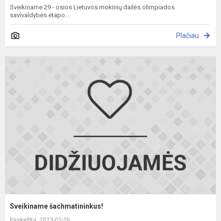
Sveikiname 29 - osios Lietuvos mokinių dailės olimpiados
savivaldybės etapo...
Plačiau
S
š
Sveikiname šachmatininkus!
Paskelbta: 2023-02-26