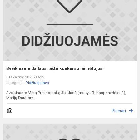
l
Sveikiname dailaus rašto konkurso laimėtojus!
Paskelbta: 2023-03-25
Kategorija:
Didžiuojamės
Sveikiname Mėtą Preimontaitę 3b klasė (mokyt. R. Kasparavičienė),
Mariją Daubary...
Plačiau
S
m