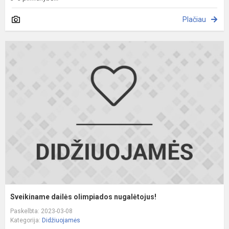
Plačiau
S
d
o
n
Sveikiname dailės olimpiados nugalėtojus!
Paskelbta: 2023-03-08
Kategorija:
Didžiuojamės