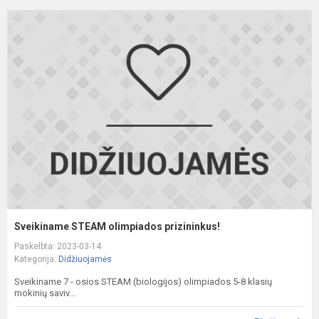
S
S
o
p
Sveikiname STEAM olimpiados prizininkus!
Paskelbta: 2023-03-14
Kategorija:
Didžiuojamės
Sveikiname 7 - osios STEAM (biologijos) olimpiados 5-8 klasių
mokinių saviv...