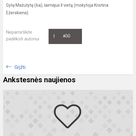
Gytę Mažutytę (6a), laimėjus II vietą (mokytoja Kristina
Ežerskienė).
Nepamirškite
1
AČIŪ
padėkoti autoriui
Grįžti
Ankstesnės naujienos
S
r
g