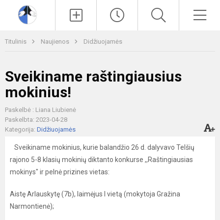
Paieška
Men
Titulinis
Naujienos
Didžiuojamės
Sveikiname raštingiausius
mokinius!
Paskelbė : Liana Liubienė
Paskelbta: 2023-04-28
Kategorija:
Didžiuojamės
Sveikiname mokinius, kurie balandžio 26 d. dalyvavo Telšių
rajono 5-8 klasių mokinių diktanto konkurse ,,Raštingiausias
mokinys" ir pelnė prizines vietas:
Aistę Arlauskytę (7b), laimėjus I vietą (mokytoja Gražina
Narmontienė);