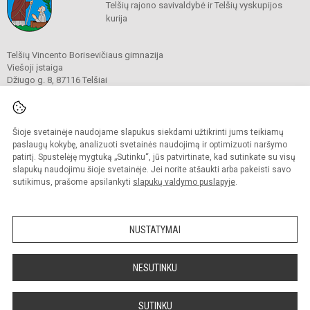
Telšių rajono savivaldybė ir Telšių vyskupijos
kurija
Telšių Vincento Borisevičiaus gimnazija
Viešoji įstaiga
Džiugo g. 8, 87116 Telšiai
Tel./ faks.
8 444 60211
El. p.
gimnazija@borisevicius.lt
Duomenys kaupiami ir saugomi
Juridinių asmenų registre
Šioje svetainėje naudojame slapukus siekdami užtikrinti jums teikiamų
Įmonės kodas 190556414
paslaugų kokybę, analizuoti svetainės naudojimą ir optimizuoti naršymo
patirtį. Spustelėję mygtuką „Sutinku“, jūs patvirtinate, kad sutinkate su visų
slapukų naudojimu šioje svetainėje. Jei norite atšaukti arba pakeisti savo
sutikimus, prašome apsilankyti
slapukų valdymo puslapyje
.
© 2020. Telšių Vincento Borisevičiaus gimnazija. Visos teisės saugomos.
Kopijuoti turinį be raštiško gimnazijos sutikimo griežtai draudžiama.
NUSTATYMAI
Prieinamumo paraiška
Slapukų politika
Sumanus būdas atnaujinti
NESUTINKU
mokyklos interneto
svetainę
SUTINKU