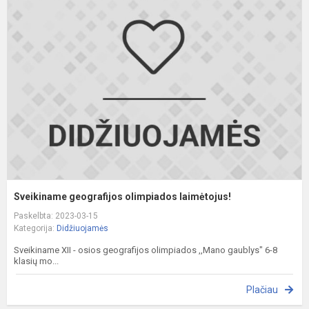
g
o
l
Sveikiname geografijos olimpiados laimėtojus!
Paskelbta: 2023-03-15
Kategorija:
Didžiuojamės
Sveikiname XII - osios geografijos olimpiados ,,Mano gaublys" 6-8
klasių mo...
Plačiau