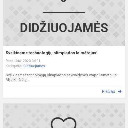
Sveikiname technologijų olimpiados laimėtojus!
Paskelbta: 2023-04-01
Kategorija:
Didžiuojamės
Sveikiname technologijų olimpiados savivaldybės etapo laimėtojus:
Miją Kinčiūtę...
Plačiau
S
d
r
k