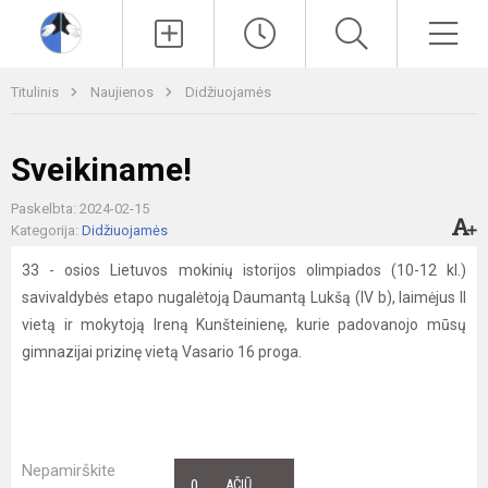
Paieška
Men
Titulinis
Naujienos
Didžiuojamės
Sveikiname!
Paskelbta: 2024-02-15
Kategorija:
Didžiuojamės
33 - osios Lietuvos mokinių istorijos olimpiados (10-12 kl.)
savivaldybės etapo nugalėtoją Daumantą Lukšą (IV b), laimėjus II
vietą ir mokytoją Ireną Kunšteinienę, kurie padovanojo mūsų
gimnazijai prizinę vietą Vasario 16 proga.
Nepamirškite
0
AČIŪ