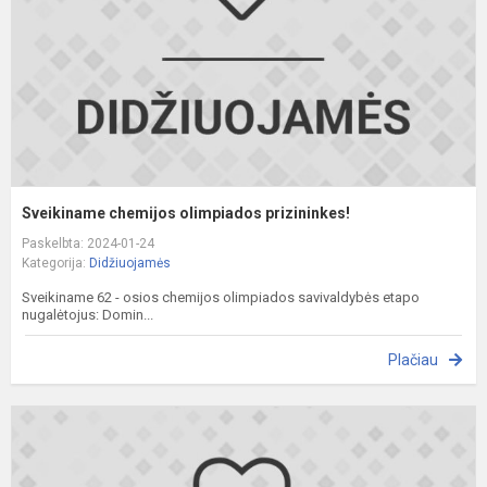
Sveikiname chemijos olimpiados prizininkes!
Paskelbta: 2024-01-24
Kategorija:
Didžiuojamės
Sveikiname 62 - osios chemijos olimpiados savivaldybės etapo
nugalėtojus: Domin...
Plačiau
S
f
o