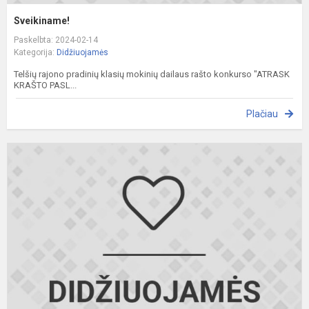
Sveikiname!
Paskelbta: 2024-02-14
Kategorija:
Didžiuojamės
Telšių rajono pradinių klasių mokinių dailaus rašto konkurso "ATRASK
KRAŠTO PASL...
Plačiau
S