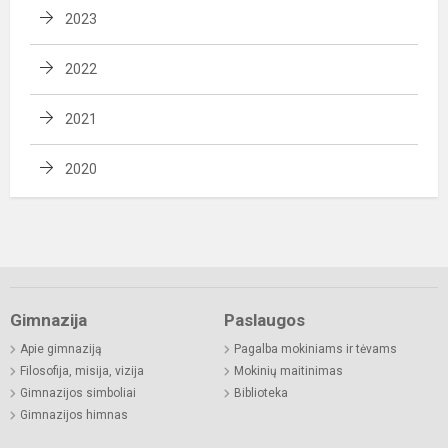
2023
2022
2021
2020
Gimnazija
Paslaugos
Apie gimnaziją
Pagalba mokiniams ir tėvams
Filosofija, misija, vizija
Mokinių maitinimas
Gimnazijos simboliai
Biblioteka
Gimnazijos himnas