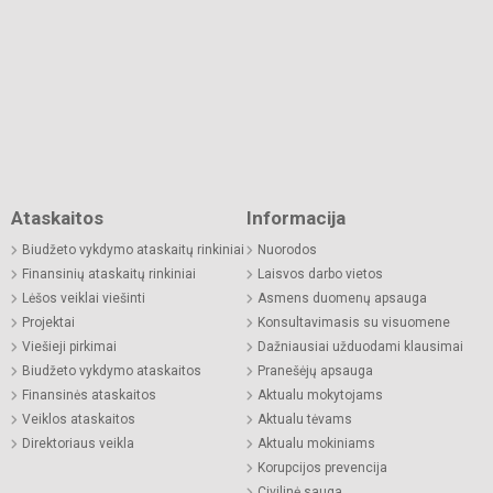
Ataskaitos
Informacija
Biudžeto vykdymo ataskaitų rinkiniai
Nuorodos
Finansinių ataskaitų rinkiniai
Laisvos darbo vietos
Lėšos veiklai viešinti
Asmens duomenų apsauga
Projektai
Konsultavimasis su visuomene
Viešieji pirkimai
Dažniausiai užduodami klausimai
Biudžeto vykdymo ataskaitos
Pranešėjų apsauga
Finansinės ataskaitos
Aktualu mokytojams
Veiklos ataskaitos
Aktualu tėvams
Direktoriaus veikla
Aktualu mokiniams
Korupcijos prevencija
Civilinė sauga