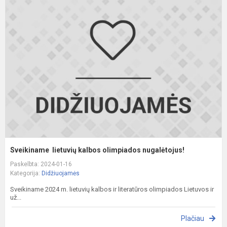
S
l
k
o
n
Sveikiname lietuvių kalbos olimpiados nugalėtojus!
Paskelbta: 2024-01-16
Kategorija:
Didžiuojamės
Sveikiname 2024 m. lietuvių kalbos ir literatūros olimpiados Lietuvos ir
už...
Plačiau