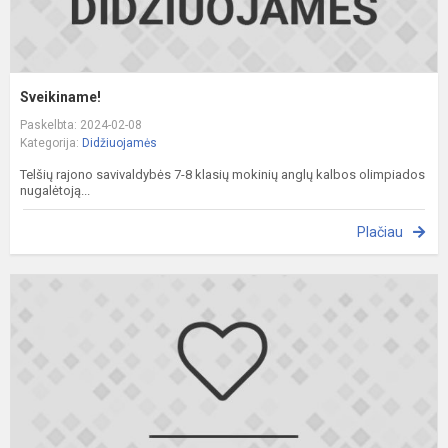
Sveikiname!
Paskelbta: 2024-02-08
Kategorija:
Didžiuojamės
Telšių rajono savivaldybės 7-8 klasių mokinių anglų kalbos olimpiados
nugalėtoją...
Plačiau
S