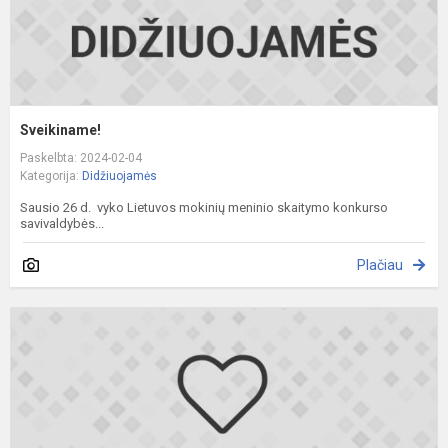
Sveikiname!
Paskelbta: 2024-02-04
Kategorija:
Didžiuojamės
Sausio 26 d. vyko Lietuvos mokinių meninio skaitymo konkurso
savivaldybės...
Plačiau
S