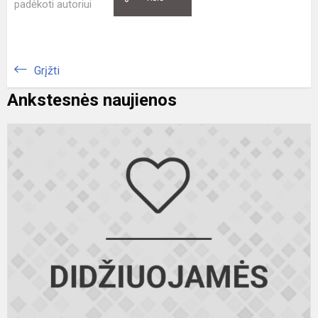
padėkoti autoriui
Grįžti
Ankstesnės naujienos
S