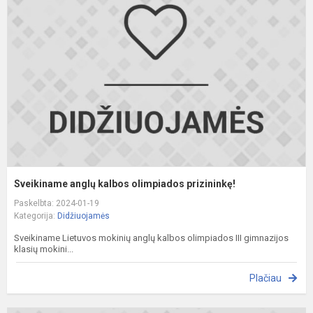
k
o
p
Sveikiname anglų kalbos olimpiados prizininkę!
Paskelbta: 2024-01-19
Kategorija:
Didžiuojamės
Sveikiname Lietuvos mokinių anglų kalbos olimpiados III gimnazijos
klasių mokini...
Plačiau