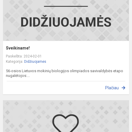
Sveikiname!
Paskelbta: 2024-02-01
Kategorija:
Didžiuojamės
56-osios Lietuvos mokinių biologijos olimpiados savivaldybės etapo
nugalėtojos:...
Plačiau
S
c
o
p