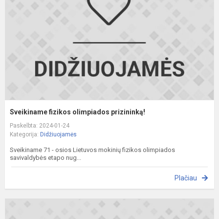
p
Sveikiname fizikos olimpiados prizininką!
Paskelbta: 2024-01-24
Kategorija:
Didžiuojamės
Sveikiname 71 - osios Lietuvos mokinių fizikos olimpiados
savivaldybės etapo nug...
Plačiau
S
a