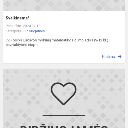
Sveikiname!
Paskelbta: 2024-02-13
Kategorija:
Didžiuojamės
72 - osios Lietuvos mokinių matematikos olimpiados (9-12 kl.)
savivaldybės etapo...
Plačiau
S