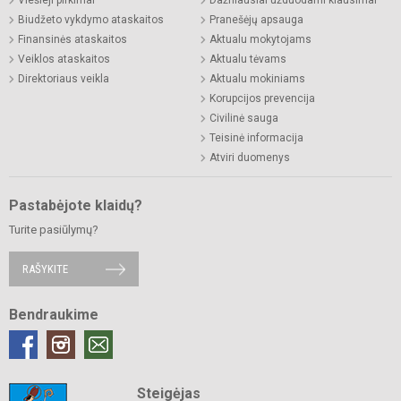
Viešieji pirkimai
Dažniausiai užduodami klausimai
Biudžeto vykdymo ataskaitos
Pranešėjų apsauga
Finansinės ataskaitos
Aktualu mokytojams
Veiklos ataskaitos
Aktualu tėvams
Direktoriaus veikla
Aktualu mokiniams
Korupcijos prevencija
Civilinė sauga
Teisinė informacija
Atviri duomenys
Pastabėjote klaidų?
Turite pasiūlymų?
RAŠYKITE
Bendraukime
Steigėjas