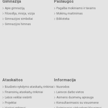
Gimnazija
Paslaugos
Apie gimnaziją
Pagalba mokiniams ir tėvams
Filosofija, misija, vizija
Mokinių maitinimas
Gimnazijos simboliai
Biblioteka
Gimnazijos himnas
Ataskaitos
Informacija
Biudžeto vykdymo ataskaitų rinkiniai
Nuorodos
Finansinių ataskaitų rinkiniai
Laisvos darbo vietos
Lėšos veiklai viešinti
Asmens duomenų apsauga
Projektai
Konsultavimasis su visuomene