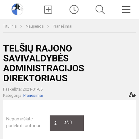
Paieška
Men
Titulinis
Naujienos
Pranešimai
TELŠIŲ RAJONO
SAVIVALDYBĖS
ADMINISTRACIJOS
DIREKTORIAUS
Paskelbta: 2021-01-05
Kategorija:
Pranešimai
Nepamirškite
2
AČIŪ
padėkoti autoriui