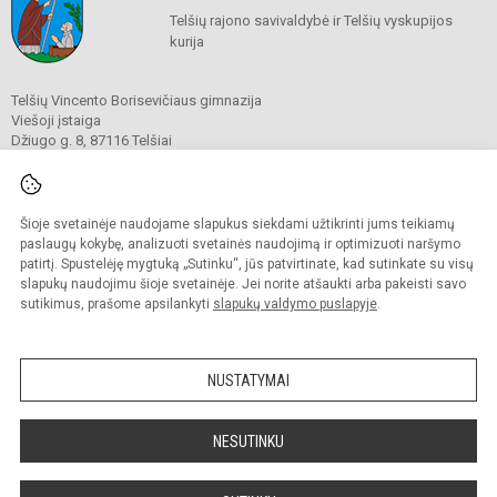
Telšių rajono savivaldybė ir Telšių vyskupijos
kurija
Telšių Vincento Borisevičiaus gimnazija
Viešoji įstaiga
Džiugo g. 8, 87116 Telšiai
Tel./ faks.
8 444 60211
El. p.
gimnazija@borisevicius.lt
Duomenys kaupiami ir saugomi
Juridinių asmenų registre
Šioje svetainėje naudojame slapukus siekdami užtikrinti jums teikiamų
Įmonės kodas 190556414
paslaugų kokybę, analizuoti svetainės naudojimą ir optimizuoti naršymo
patirtį. Spustelėję mygtuką „Sutinku“, jūs patvirtinate, kad sutinkate su visų
slapukų naudojimu šioje svetainėje. Jei norite atšaukti arba pakeisti savo
sutikimus, prašome apsilankyti
slapukų valdymo puslapyje
.
© 2020. Telšių Vincento Borisevičiaus gimnazija. Visos teisės saugomos.
Kopijuoti turinį be raštiško gimnazijos sutikimo griežtai draudžiama.
NUSTATYMAI
Prieinamumo paraiška
Slapukų politika
Sumanus būdas atnaujinti
NESUTINKU
mokyklos interneto
svetainę