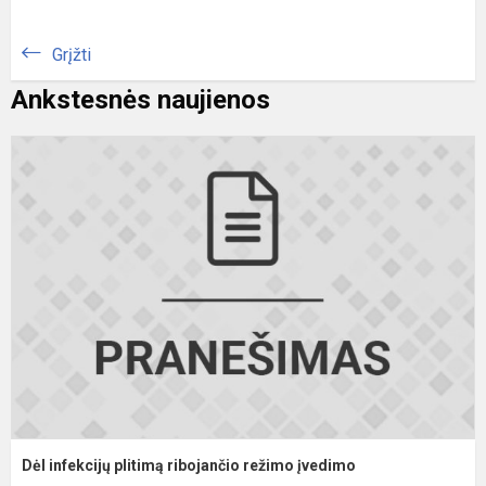
Grįžti
Ankstesnės naujienos
D
i
p
r
r
į
Dėl infekcijų plitimą ribojančio režimo įvedimo