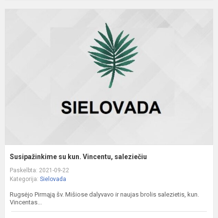
S
s
k
V
s
Susipažinkime su kun. Vincentu, saleziečiu
Paskelbta: 2021-09-22
Kategorija:
Sielovada
Rugsėjo Pirmąją šv. Mišiose dalyvavo ir naujas brolis salezietis, kun.
Vincentas...