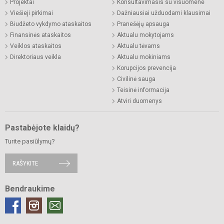
Projektai
Konsultavimasis su visuomene
Viešieji pirkimai
Dažniausiai užduodami klausimai
Biudžeto vykdymo ataskaitos
Pranešėjų apsauga
Finansinės ataskaitos
Aktualu mokytojams
Veiklos ataskaitos
Aktualu tėvams
Direktoriaus veikla
Aktualu mokiniams
Korupcijos prevencija
Civilinė sauga
Teisinė informacija
Atviri duomenys
Pastabėjote klaidų?
Turite pasiūlymų?
RAŠYKITE
Bendraukime