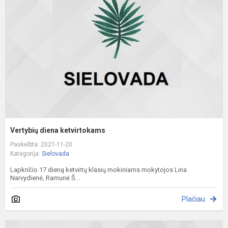
k
Vertybių diena ketvirtokams
Paskelbta: 2021-11-20
Kategorija:
Sielovada
Lapkričio 17 dieną ketvirtų klasių mokiniams mokytojos Lina
Narvydienė, Ramunė Š...
Plačiau
M