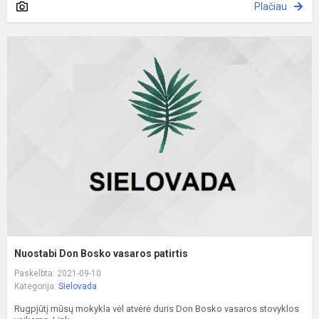
Plačiau
N
D
B
v
p
Nuostabi Don Bosko vasaros patirtis
Paskelbta: 2021-09-10
Kategorija:
Sielovada
Rugpjūtį mūsų mokykla vėl atvėrė duris Don Bosko vasaros stovyklos