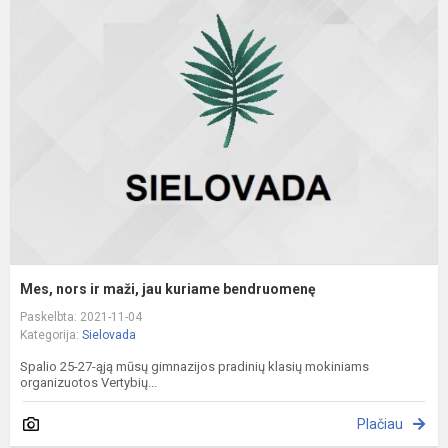
n
ir
m
j
k
b
Mes, nors ir maži, jau kuriame bendruomenę
Paskelbta: 2021-11-04
Kategorija:
Sielovada
Spalio 25-27-ąją mūsų gimnazijos pradinių klasių mokiniams
organizuotos Vertybių...
Plačiau