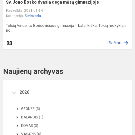
Šv. Jono Bosko dvasia dega mūsų gimnazijoje
Paskelbta: 2021-01-14
Kategorija:
Sielovada
Telšių Vincento Borisevičiaus gimnazija - katalikiška. Tokią mokyklą ir
no...
Plačiau
Naujienų archyvas
2026
GEGUŽĖ (3)
BALANDIS (1)
KOVAS (3)
VASARIS (6)