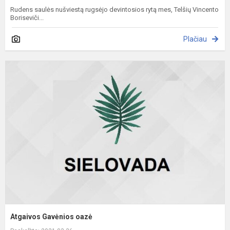
Rudens saulės nušviestą rugsėjo devintosios rytą mes, Telšių Vincento
Boriseviči...
Plačiau
A
G
o
Atgaivos Gavėnios oazė