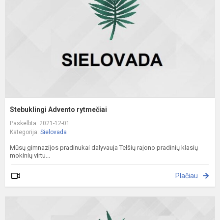
Stebuklingi Advento rytmečiai
Paskelbta: 2021-12-01
Kategorija:
Sielovada
Mūsų gimnazijos pradinukai dalyvauja Telšių rajono pradinių klasių
mokinių virtu...
Plačiau
V
d