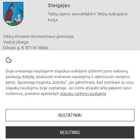
Steigėjas
Telšių rajono savivaldybė ir Telšių vyskupijos
kurija
Telšių Vincento Borisevičiaus gimnazija
Viešoji įstaiga
Džiugo g. 8, 87116 Telšiai
Tel./ faks.
8 444 60211
El. p.
gimnazija@borisevicius.lt
Duomenys kaupiami ir saugomi
Juridinių asmenų registre
Šioje svetainėje naudojame slapukus siekdami užtikrinti jums teikiamų
Įmonės kodas 190556414
paslaugų kokybę, analizuoti svetainės naudojimą ir optimizuoti naršymo
patirtį. Spustelėję mygtuką „Sutinku“, jūs patvirtinate, kad sutinkate su visų
slapukų naudojimu šioje svetainėje. Jei norite atšaukti arba pakeisti savo
sutikimus, prašome apsilankyti
slapukų valdymo puslapyje
.
© 2020. Telšių Vincento Borisevičiaus gimnazija. Visos teisės saugomos.
Kopijuoti turinį be raštiško gimnazijos sutikimo griežtai draudžiama.
NUSTATYMAI
Prieinamumo paraiška
Slapukų politika
Sumanus būdas atnaujinti
NESUTINKU
mokyklos interneto
svetainę