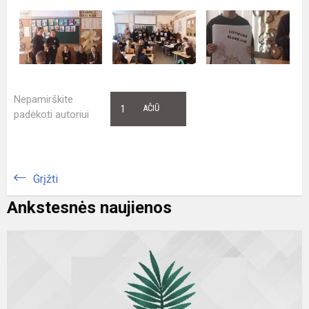
Nepamirškite
1
AČIŪ
padėkoti autoriui
Grįžti
Ankstesnės naujienos
P
d