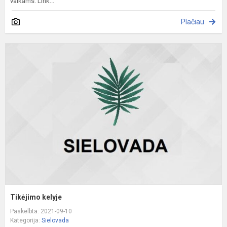
vaikams. Link...
Plačiau
T
k
Tikėjimo kelyje
Paskelbta: 2021-09-10
Kategorija:
Sielovada