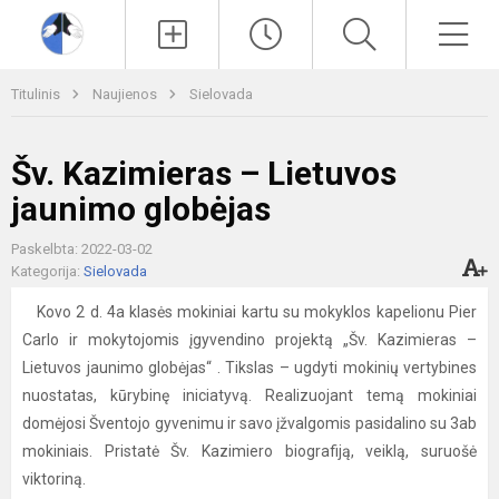
Paieška
Men
Titulinis
Naujienos
Sielovada
Šv. Kazimieras – Lietuvos
jaunimo globėjas
Paskelbta: 2022-03-02
Kategorija:
Sielovada
Kovo 2 d. 4a klasės mokiniai kartu su mokyklos kapelionu Pier
Carlo ir mokytojomis įgyvendino projektą „Šv. Kazimieras –
Lietuvos jaunimo globėjas“ . Tikslas – ugdyti mokinių vertybines
nuostatas, kūrybinę iniciatyvą. Realizuojant temą mokiniai
domėjosi Šventojo gyvenimu ir savo įžvalgomis pasidalino su 3ab
mokiniais. Pristatė Šv. Kazimiero biografiją, veiklą, suruošė
viktoriną.