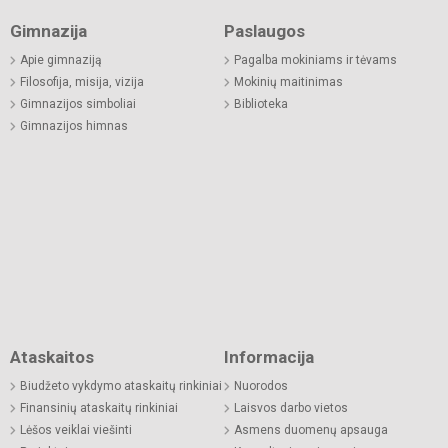
Gimnazija
Paslaugos
Apie gimnaziją
Pagalba mokiniams ir tėvams
Filosofija, misija, vizija
Mokinių maitinimas
Gimnazijos simboliai
Biblioteka
Gimnazijos himnas
Ataskaitos
Informacija
Biudžeto vykdymo ataskaitų rinkiniai
Nuorodos
Finansinių ataskaitų rinkiniai
Laisvos darbo vietos
Lėšos veiklai viešinti
Asmens duomenų apsauga