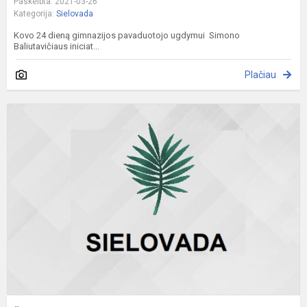
Paskelbta: 2021-03-26
Kategorija:
Sielovada
Kovo 24 dieną gimnazijos pavaduotojo ugdymui Simono
Baliutavičiaus iniciat...
Plačiau
Š
J
B
d
d
m
g