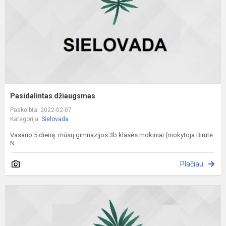
Pasidalintas džiaugsmas
Paskelbta: 2022-02-07
Kategorija:
Sielovada
Vasario 5 dieną mūsų gimnazijos 3b klasės mokiniai (mokytoja Birutė
N...
Plačiau
S
A
r