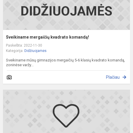
Sveikiname mergaičių kvadrato komandą!
Paskelbta: 2022-11-30
Kategorija:
Didžiuojamės
Sveikiname mūsų gimnazijos mergaičių 5-6 klasių kvadrato komandą,
zoninėse varžy...
Plačiau
S
v
k
v
n