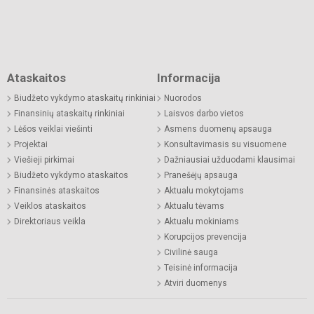
Ataskaitos
Informacija
Biudžeto vykdymo ataskaitų rinkiniai
Nuorodos
Finansinių ataskaitų rinkiniai
Laisvos darbo vietos
Lėšos veiklai viešinti
Asmens duomenų apsauga
Projektai
Konsultavimasis su visuomene
Viešieji pirkimai
Dažniausiai užduodami klausimai
Biudžeto vykdymo ataskaitos
Pranešėjų apsauga
Finansinės ataskaitos
Aktualu mokytojams
Veiklos ataskaitos
Aktualu tėvams
Direktoriaus veikla
Aktualu mokiniams
Korupcijos prevencija
Civilinė sauga
Teisinė informacija
Atviri duomenys