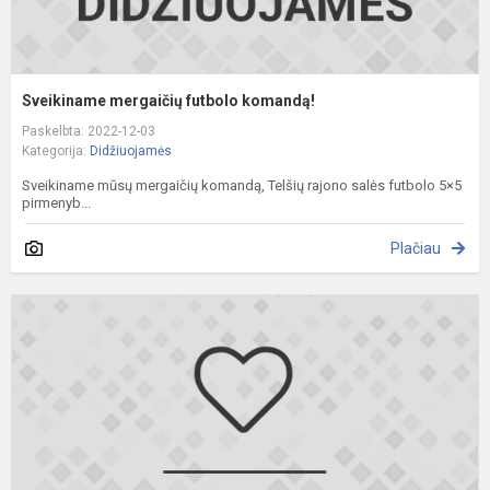
Sveikiname mergaičių futbolo komandą!
Paskelbta: 2022-12-03
Kategorija:
Didžiuojamės
Sveikiname mūsų mergaičių komandą, Telšių rajono salės futbolo 5×5
pirmenyb...
Plačiau
S
m
k
k