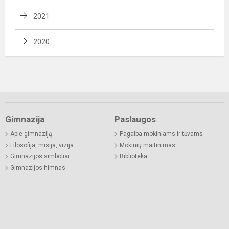
2021
2020
Gimnazija
Paslaugos
Apie gimnaziją
Pagalba mokiniams ir tėvams
Filosofija, misija, vizija
Mokinių maitinimas
Gimnazijos simboliai
Biblioteka
Gimnazijos himnas