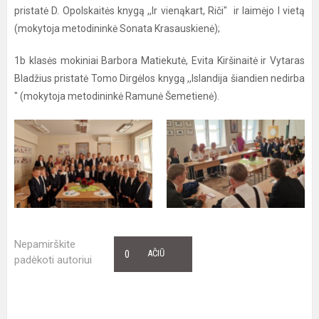
pristatė D. Opolskaitės knygą ,,Ir vienąkart, Riči" ir laimėjo I vietą
(mokytoja metodininkė Sonata Krasauskienė);
1b klasės mokiniai Barbora Matiekutė, Evita Kiršinaitė ir Vytaras
Bladžius pristatė Tomo Dirgėlos knygą ,,Islandija šiandien nedirba
" (mokytoja metodininkė Ramunė Šemetienė).
Nepamirškite
0
AČIŪ
padėkoti autoriui