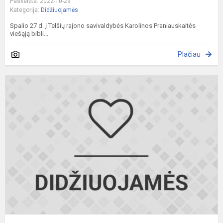
Paskelbta: 2022-10-29
Kategorija:
Didžiuojamės
Spalio 27 d. į Telšių rajono savivaldybės Karolinos Praniauskaitės
viešąją bibli...
Plačiau
S
k
"
L
G
p