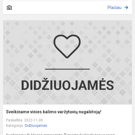
Plačiau
S
v
k
v
n
Sveikiname vinies kalimo varžytuvių nugalėtoją!
Paskelbta: 2022-11-30
Kategorija:
Didžiuojamės