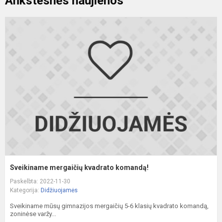
Ankstesnės naujienos
S
m
k
k
Sveikiname mergaičių kvadrato komandą!
Paskelbta: 2022-11-30
Kategorija:
Didžiuojamės
Sveikiname mūsų gimnazijos mergaičių 5-6 klasių kvadrato komandą,
zoninėse varžy...