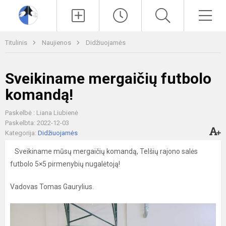
Paieška
Men
Titulinis
Naujienos
Didžiuojamės
Sveikiname mergaičių futbolo
komandą!
Paskelbė : Liana Liubienė
Paskelbta: 2022-12-03
Kategorija:
Didžiuojamės
Sveikiname mūsų mergaičių komandą, Telšių rajono salės
futbolo 5×5 pirmenybių nugalėtoją!
Vadovas Tomas Gaurylius.