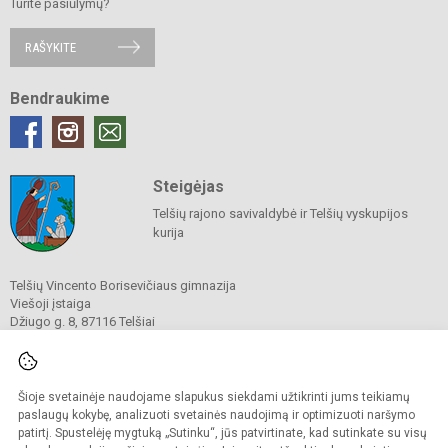
Turite pasiūlymų?
RAŠYKITE
Bendraukime
Steigėjas
Telšių rajono savivaldybė ir Telšių vyskupijos
kurija
Telšių Vincento Borisevičiaus gimnazija
Viešoji įstaiga
Džiugo g. 8, 87116 Telšiai
Tel./ faks.
8 444 60211
El. p.
gimnazija@borisevicius.lt
Duomenys kaupiami ir saugomi
Juridinių asmenų registre
Šioje svetainėje naudojame slapukus siekdami užtikrinti jums teikiamų
Įmonės kodas 190556414
paslaugų kokybę, analizuoti svetainės naudojimą ir optimizuoti naršymo
patirtį. Spustelėję mygtuką „Sutinku“, jūs patvirtinate, kad sutinkate su visų