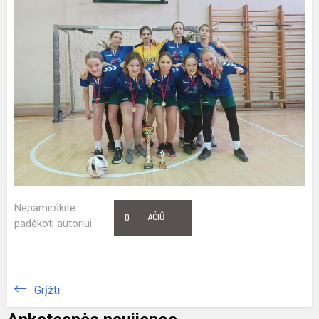
Nepamirškite
0
AČIŪ
padėkoti autoriui
Grįžti