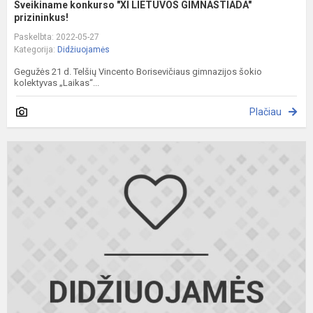
Sveikiname konkurso "XI LIETUVOS GIMNASTIADA"
prizininkus!
Paskelbta: 2022-05-27
Kategorija:
Didžiuojamės
Gegužės 21 d. Telšių Vincento Borisevičiaus gimnazijos šokio
kolektyvas „Laikas“...
Plačiau
S
r
m
k
l