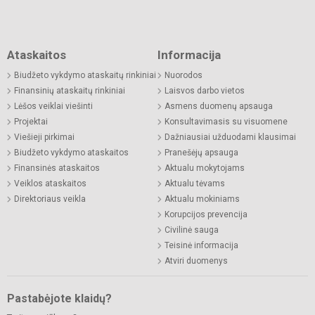
Ataskaitos
Informacija
Biudžeto vykdymo ataskaitų rinkiniai
Nuorodos
Finansinių ataskaitų rinkiniai
Laisvos darbo vietos
Lėšos veiklai viešinti
Asmens duomenų apsauga
Projektai
Konsultavimasis su visuomene
Viešieji pirkimai
Dažniausiai užduodami klausimai
Biudžeto vykdymo ataskaitos
Pranešėjų apsauga
Finansinės ataskaitos
Aktualu mokytojams
Veiklos ataskaitos
Aktualu tėvams
Direktoriaus veikla
Aktualu mokiniams
Korupcijos prevencija
Civilinė sauga
Teisinė informacija
Atviri duomenys
Pastabėjote klaidų?