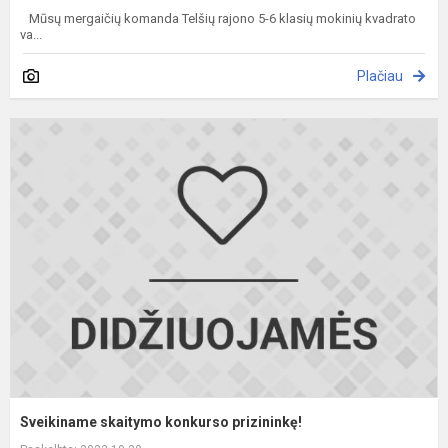
Mūsų mergaičių komanda Telšių rajono 5-6 klasių mokinių kvadrato
va...
Plačiau
S
s
k
p
Sveikiname skaitymo konkurso prizininkę!