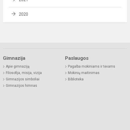
2020
Gimnazija
Paslaugos
Apie gimnaziją
Pagalba mokiniams ir tėvams
Filosofija, misija, vizija
Mokinių maitinimas
Gimnazijos simboliai
Biblioteka
Gimnazijos himnas