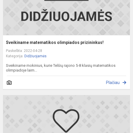
Sveikiname matematikos olimpiados prizininkus!
Paskelbta: 2022-04-28
Kategorija:
Didžiuojamės
Sveikiname mokinius, kurie Telšių rajono 5-8 klasių matematikos
olimpiadoje laim...
Plačiau
S
t
o
p