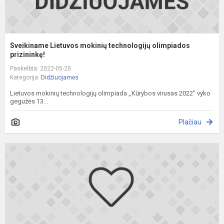
Sveikiname Lietuvos mokinių technologijų olimpiados
prizininkę!
Paskelbta: 2022-05-20
Kategorija:
Didžiuojamės
Lietuvos mokinių technologijų olimpiada ,,Kūrybos virusas 2022" vyko
gegužės 13...
Plačiau
S
m
o
p