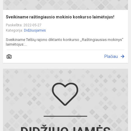
Sveikiname raštingiausio mokinio konkurso laimėtojus!
Paskelbta: 2022-05-27
Kategorija:
Didžiuojamės
Sveikiname Telšių rajono diktanto konkurso ,,Raštingiausias mokinys"
laimėtojus:...
Plačiau
S
L
m
t
o
pr