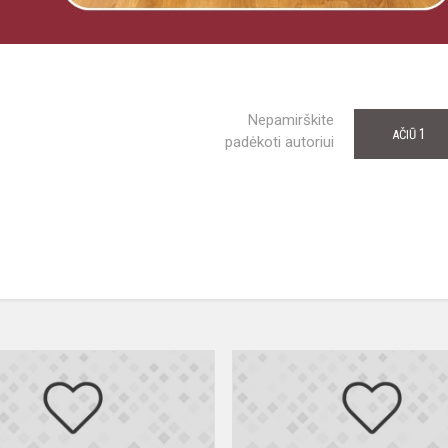
Nepamirškite
1
AČIŪ
padėkoti autoriui
!
Sveikiname!