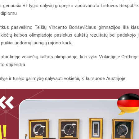
a geriausia B1 lygio dalyvių grupėje ir apdovanota Lietuvos Respubli
o diplomu.
s pasveikino Telšių Vincento Borisevičiaus gimnazijos IIIa kla
kiečių kalbos olimpiadoje pasiekus aukštų rezultatų bei padėkojo 
ž puikiai ugdomą jaunąją rajono kartą.
tautinėje vokiečių kalbos olimpiadoje, kuri vyks Vokietijoje Götting
to stipendija.
 ir turėjo galimybę dalyvauti vokiečių k. kursuose Austrijoje.