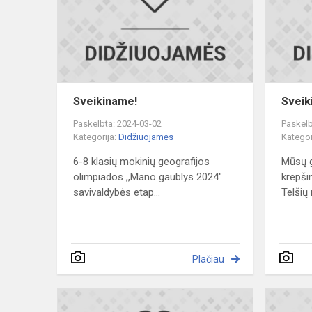
Sveikiname!
Sveik
Paskelbta: 2024-03-02
Paskelb
Kategorija:
Didžiuojamės
Kategor
6-8 klasių mokinių geografijos
Mūsų g
olimpiados ,,Mano gaublys 2024"
krepši
savivaldybės etap...
Telšių 
Plačiau
Sveikiname