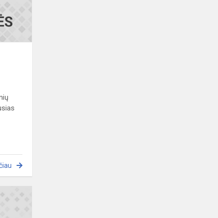
nių
usias
čiau
Sveikiname!