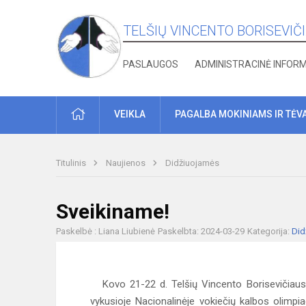
TELŠIŲ VINCENTO BORISEVIČ
PASLAUGOS
ADMINISTRACINĖ INFOR
PRADŽIA
VEIKLA
PAGALBA MOKINIAMS IR TĖV
Titulinis
Naujienos
Didžiuojamės
Sveikiname!
Paskelbė : Liana Liubienė
Paskelbta: 2024-03-29
Kategorija:
Did
Kovo 21-22 d. Telšių Vincento Borisevičiaus 
vykusioje Nacionalinėje vokiečių kalbos olimpia