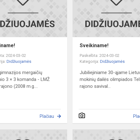
iname!
Sveikiname!
ta: 2024-03-02
Paskelbta: 2024-03-02
ija:
Didžiuojamės
Kategorija:
Didžiuojamės
imnazijos mergaičių
Jubiliejiniame 30-ąjame Liet
nio 3 × 3 komanda - LMŽ
mokinių dailės olimpiados Tel
rajono (2008 m.g....
rajono savival...
Plačiau
Pla
!
Sveikiname!