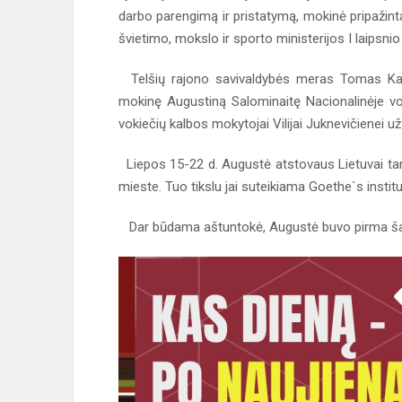
darbo parengimą ir pristatymą, mokinė pripažint
švietimo, mokslo ir sporto ministerijos I laipsni
Telšių rajono savivaldybės meras Tomas Katku
mokinę Augustiną Salominaitę Nacionalinėje vo
vokiečių kalbos mokytojai Vilijai Juknevičienei u
Liepos 15-22 d. Augustė atstovaus Lietuvai tarp
mieste. Tuo tikslu jai suteikiama Goethe`s institu
Dar būdama aštuntokė, Augustė buvo pirma šalyje