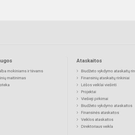
augos
Ataskaitos
lba mokiniams ir tėvams
Biudžeto vykdymo ataskaitų rin
nių maitinimas
Finansinių ataskaitų rinkiniai
ioteka
Lėšos veiklai viešinti
Projektai
Viešieji pirkimai
Biudžeto vykdymo ataskaitos
Finansinės ataskaitos
Veiklos ataskaitos
Direktoriaus veikla