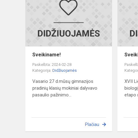
Sveikiname!
Sveik
Paskelbta: 2024-02-28
Paskelb
Kategorija:
Didžiuojamės
Kategor
Vasario 27 d.mūsų gimnazijos
XVII L
pradinių klasių mokiniai dalyvavo
biolog
pasaulio pažinimo...
etapo 
Plačiau