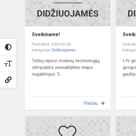
Sveikiname!
Sveik
Paskelbta: 2024-03-28
Paskelb
Kategorija:
Didžiuojamės
Kategor
Telšių rajono mokinių technologijų
I-IV g
olimpiados savivaldybės etapo
geogra
nugalėtojus: 5...
gaublys
Plačiau
Sveikiname