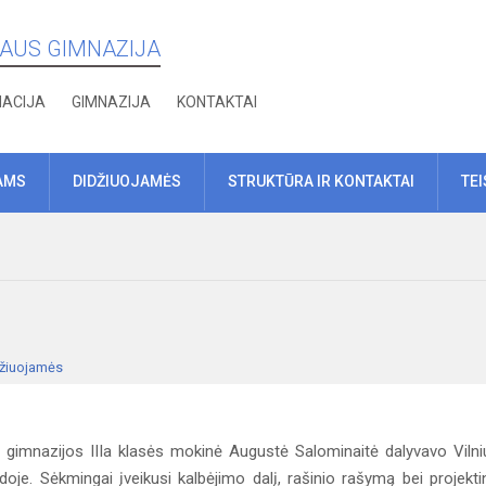
IAUS GIMNAZIJA
MACIJA
GIMNAZIJA
KONTAKTAI
AMS
DIDŽIUOJAMĖS
STRUKTŪRA IR KONTAKTAI
TE
žiuojamės
gimnazijos IIIa klasės mokinė Augustė Salominaitė dalyvavo Vilni
doje. Sėkmingai įveikusi kalbėjimo dalį, rašinio rašymą bei projekti