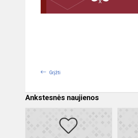
Grįžti
Ankstesnės naujienos
Sveikiname