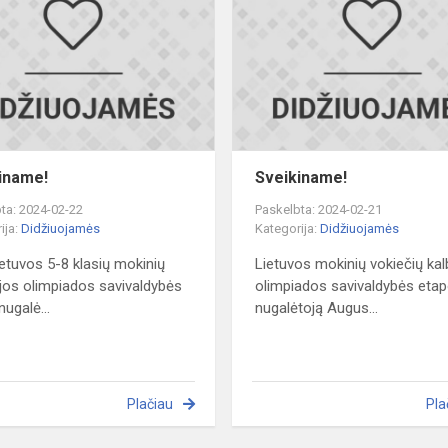
iname!
Sveikiname!
ta: 2024-02-22
Paskelbta: 2024-02-21
ija:
Didžiuojamės
Kategorija:
Didžiuojamės
ietuvos 5-8 klasių mokinių
Lietuvos mokinių vokiečių ka
ijos olimpiados savivaldybės
olimpiados savivaldybės eta
nugalė...
nugalėtoją Augus...
Plačiau
Pla