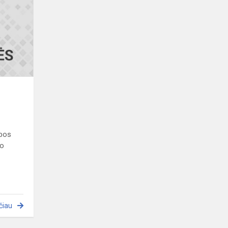
lbos
po
čiau