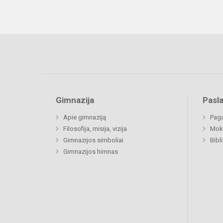
Gimnazija
Pasl
Apie gimnaziją
Paga
Filosofija, misija, vizija
Moki
Gimnazijos simboliai
Bibl
Gimnazijos himnas