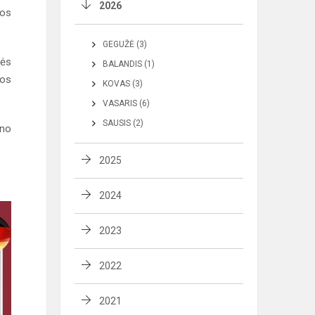
2026
kos
GEGUŽĖ (3)
sės
BALANDIS (1)
jos
KOVAS (3)
VASARIS (6)
SAUSIS (2)
eno
2025
2024
2023
2022
2021