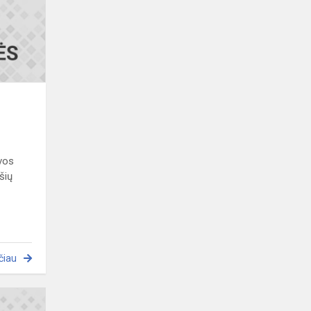
uvos
šių
čiau
Sveikiname!