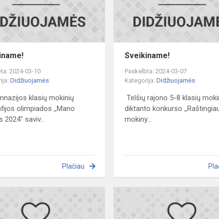
iname!
Sveikiname!
ta: 2024-03-10
Paskelbta: 2024-03-07
ija:
Didžiuojamės
Kategorija:
Didžiuojamės
imnazijos klasių mokinių
Telšių rajono 5-8 klasių moki
fijos olimpiados ,,Mano
diktanto konkurso ,,Raštingia
 2024" saviv...
mokiny...
Plačiau
Pla
!
Sveikiname!