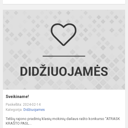
S
Sveikiname!
Paskelbta: 2024-02-14
Kategorija:
Didžiuojamės
Telšių rajono pradinių klasių mokinių dailaus rašto konkurso "ATRASK
KRAŠTO PASL...