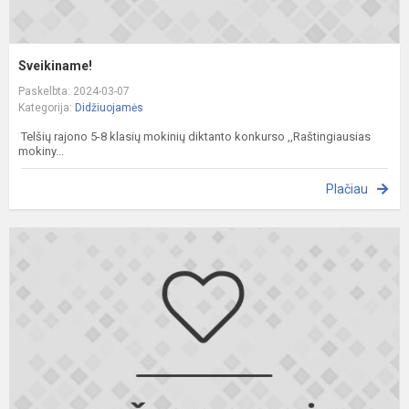
Sveikiname!
Paskelbta: 2024-03-07
Kategorija:
Didžiuojamės
Telšių rajono 5-8 klasių mokinių diktanto konkurso ,,Raštingiausias
mokiny...
Plačiau
S