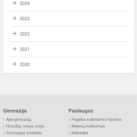
2024
2023
2022
2021
2020
Gimnazija
Paslaugos
Apie gimnaziją
Pagalba mokiniams ir tėvams
Filosofija, misija, vizija
Mokinių maitinimas
Gimnazijos simboliai
Biblioteka