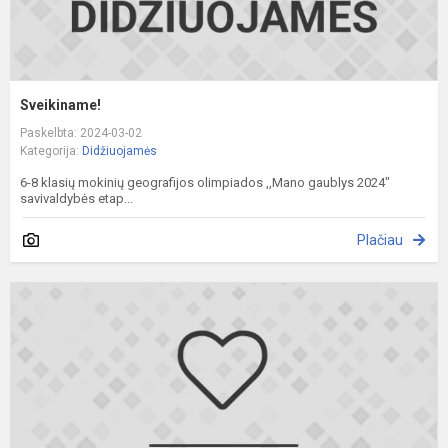
Sveikiname!
Paskelbta: 2024-03-02
Kategorija:
Didžiuojamės
6-8 klasių mokinių geografijos olimpiados ,,Mano gaublys 2024"
savivaldybės etap...
Plačiau
S