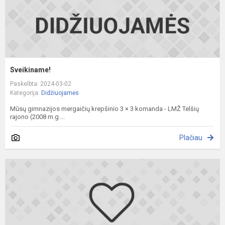
Sveikiname!
Paskelbta: 2024-03-02
Kategorija:
Didžiuojamės
Mūsų gimnazijos mergaičių krepšinio 3 × 3 komanda - LMŽ Telšių
rajono (2008 m.g....
Plačiau
S