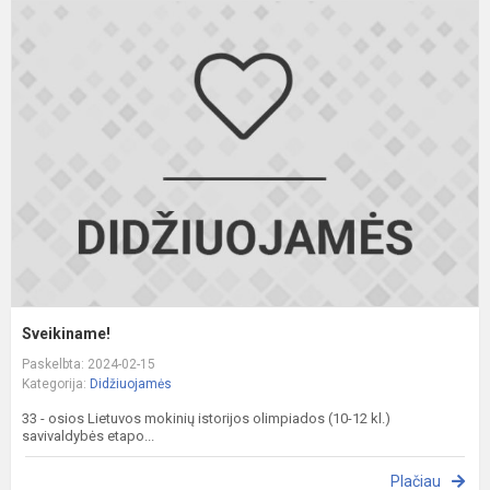
S
Sveikiname!
Paskelbta: 2024-02-15
Kategorija:
Didžiuojamės
33 - osios Lietuvos mokinių istorijos olimpiados (10-12 kl.)
savivaldybės etapo...
Plačiau