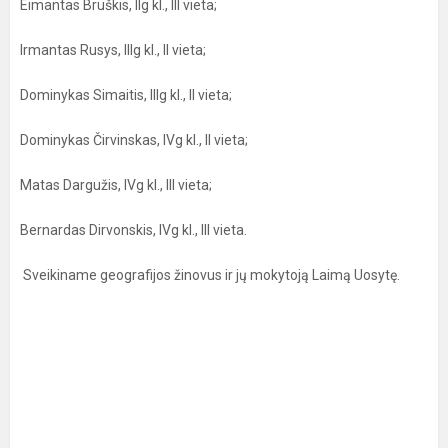
Eimantas Bruškis, IIg kl., III vieta;
Irmantas Rusys, IIIg kl., II vieta;
Dominykas Simaitis, IIIg kl., II vieta;
Dominykas Čirvinskas, IVg kl., II vieta;
Matas Dargužis, IVg kl., III vieta;
Bernardas Dirvonskis, IVg kl., III vieta.
Sveikiname geografijos žinovus ir jų mokytoją Laimą Uosytę.