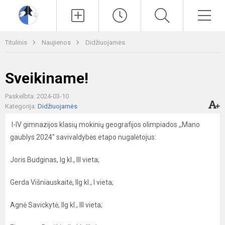
Paieška
Men
Titulinis
Naujienos
Didžiuojamės
Sveikiname!
Paskelbta: 2024-03-10
Kategorija:
Didžiuojamės
I-IV gimnazijos klasių mokinių geografijos olimpiados ,,Mano
gaublys 2024" savivaldybės etapo nugalėtojus:
Joris Budginas, Ig kl., III vieta;
Gerda Višniauskaitė, IIg kl., I vieta;
Agnė Savickytė, IIg kl., III vieta;