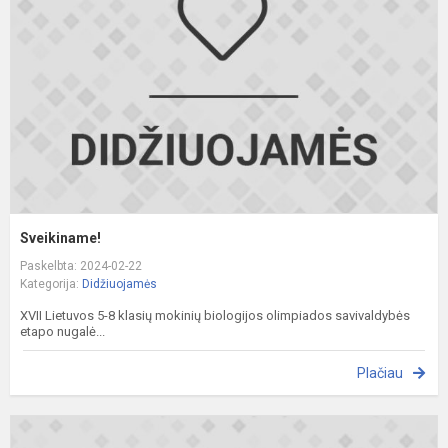
Sveikiname!
Paskelbta: 2024-02-22
Kategorija:
Didžiuojamės
XVII Lietuvos 5-8 klasių mokinių biologijos olimpiados savivaldybės
etapo nugalė...
Plačiau
S