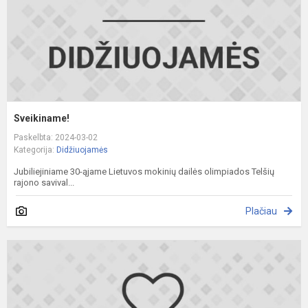
Sveikiname!
Paskelbta: 2024-03-02
Kategorija:
Didžiuojamės
Jubiliejiniame 30-ąjame Lietuvos mokinių dailės olimpiados Telšių
rajono savival...
Plačiau
S