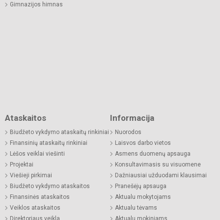
Gimnazijos himnas
Ataskaitos
Informacija
Biudžeto vykdymo ataskaitų rinkiniai
Nuorodos
Finansinių ataskaitų rinkiniai
Laisvos darbo vietos
Lėšos veiklai viešinti
Asmens duomenų apsauga
Projektai
Konsultavimasis su visuomene
Viešieji pirkimai
Dažniausiai užduodami klausimai
Biudžeto vykdymo ataskaitos
Pranešėjų apsauga
Finansinės ataskaitos
Aktualu mokytojams
Veiklos ataskaitos
Aktualu tėvams
Direktoriaus veikla
Aktualu mokiniams