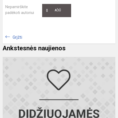
Nepamirškite
0
AČIŪ
padėkoti autoriui
Grįžti
Ankstesnės naujienos
S