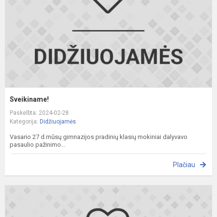
Sveikiname!
Paskelbta: 2024-02-28
Kategorija:
Didžiuojamės
Vasario 27 d.mūsų gimnazijos pradinių klasių mokiniai dalyvavo
pasaulio pažinimo...
Plačiau
S