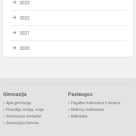
2023
2022
2021
2020
Gimnazija
Paslaugos
Apie gimnaziją
Pagalba mokiniams ir tėvams
Filosofija, misija, vizija
Mokinių maitinimas
Gimnazijos simboliai
Biblioteka
Gimnazijos himnas