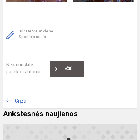
Jūratė Valatkienė
Sportinis šokis
Nepamirškite
0
AČIŪ
padėkoti autoriui
Grįžti
Ankstesnės naujienos
N
r