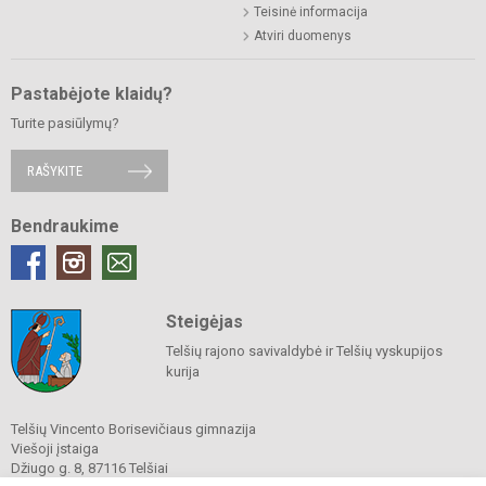
Teisinė informacija
Atviri duomenys
Pastabėjote klaidų?
Turite pasiūlymų?
RAŠYKITE
Bendraukime
Steigėjas
Telšių rajono savivaldybė ir Telšių vyskupijos
kurija
Telšių Vincento Borisevičiaus gimnazija
Viešoji įstaiga
Džiugo g. 8, 87116 Telšiai