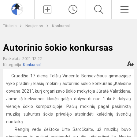
Paieška
Men
Titulinis
Naujienos
Konkursai
Autorinio šokio konkursas
Paskelbta: 2021-12-22
Kategorija:
Konkursai
Gruodžio 17 dieną Telšių Vincento Borisevičiaus gimnazijoje
vyko pradinių klasių mokinių autorinio šokio konkursas „Kalėdinė
dovana 2021“, kurį organizavo šokio mokytoja Jūratė Valatkienė.
Jame iš kiekvienos klasės galėjo dalyvauti nuo 1 iki 5 dalyvių
vienoje šokio kompozicijoje. Pačių mokinių pagal pasirinktą
muziką sukurtas šokis privalėjo atspindėti kalėdinių švenčių
nuotaiką.
Renginį vedė šeštokė Urtė Saročkaitė, už muziką buvo