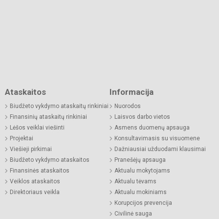
Ataskaitos
Informacija
Biudžeto vykdymo ataskaitų rinkiniai
Nuorodos
Finansinių ataskaitų rinkiniai
Laisvos darbo vietos
Lėšos veiklai viešinti
Asmens duomenų apsauga
Projektai
Konsultavimasis su visuomene
Viešieji pirkimai
Dažniausiai užduodami klausimai
Biudžeto vykdymo ataskaitos
Pranešėjų apsauga
Finansinės ataskaitos
Aktualu mokytojams
Veiklos ataskaitos
Aktualu tėvams
Direktoriaus veikla
Aktualu mokiniams
Korupcijos prevencija
Civilinė sauga