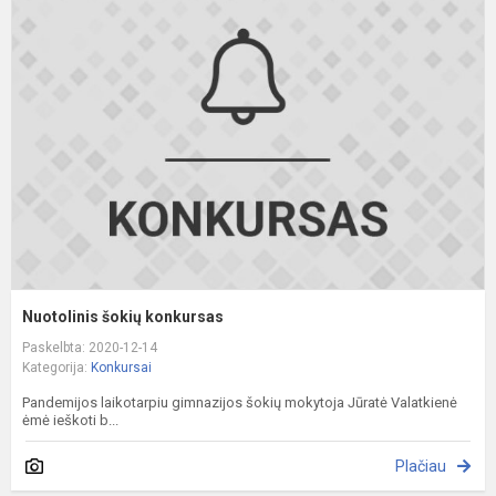
š
k
Nuotolinis šokių konkursas
Paskelbta: 2020-12-14
Kategorija:
Konkursai
Pandemijos laikotarpiu gimnazijos šokių mokytoja Jūratė Valatkienė
ėmė ieškoti b...
Plačiau