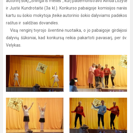
autorinį šokį „Sninga iš meilės“, kurį pademonstravo Airida Ložytė
ir Justė Kundrotaitė (3a kl.). Konkurso pabaigoje komisijos narės
kartu su šokio mokytoja įteikė autorinio šokio dalyviams padėkos
raštus ir saldžias dovanėles.
Visą renginį tvyrojo šventinė nuotaika, o jo pabaigoje girdėjosi
dalyvių šūksniai, kad konkursą reikia pakartoti pavasarį, per šv.
Velykas.