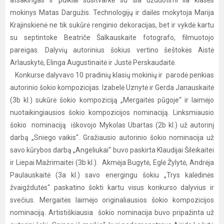
atsakingas ir puikiai susitvarkė su šia užduotimi IIa klasės
mokinys Matas Dargužis. Technologijų ir dailės mokytoja Marija
Krajinskienė ne tik sukūrė renginio dekoracijas, bet ir vykdė kartu
su septintoke Beatriče Šalkauskaite fotografo, filmuotojo
pareigas. Dalyvių autorinius šokius vertino šeštokės Aistė
Arlauskytė, Elinga Augustinaitė ir Justė Perskaudaitė.
Konkurse dalyvavo 10 pradinių klasių mokinių ir parodė penkias
autorinio šokio kompozicijas. Izabelė Uznytė ir Gerda Janauskaitė
(3b kl.) sukūrė šokio kompoziciją „Mergaitės pūgoje“ ir laimėjo
nuotaikingiausios šokio kompozicijos nominaciją. Linksmiausio
šokio nominaciją iškovojo Mykolas Ubartas (2b kl.) už autorinį
darbą „Sniego vaikis“. Gražiausio autorinio šokio nominacija už
savo kūrybos darbą „Angeliukai“ buvo paskirta Klaudijai Šileikaitei
ir Liepai Mažrimaitei (3b kl.). Akmėja Bugytė, Eglė Žylytė, Andrėja
Paulauskaitė (3a kl.) savo energingu šokiu „Trys kalėdinės
žvaigždutės“ paskatino šokti kartu visus konkurso dalyvius ir
svečius. Mergaitės laimėjo originaliausios šokio kompozicijos
nominaciją. Artistiškiausia šokio nominacija buvo pripažinta už