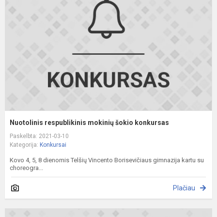
m
š
k
Nuotolinis respublikinis mokinių šokio konkursas
Paskelbta: 2021-03-10
Kategorija:
Konkursai
Kovo 4, 5, 8 dienomis Telšių Vincento Borisevičiaus gimnazija kartu su
choreogra...
Plačiau
N