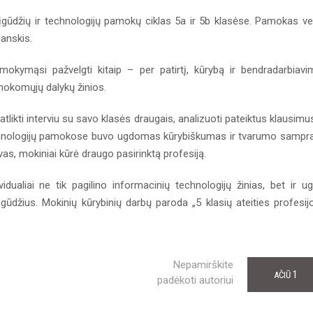
ūdžių ir technologijų pamokų ciklas 5a ir 5b klasėse. Pamokas v
manskis.
mąsi pažvelgti kitaip – per patirtį, kūrybą ir bendradarbiavi
okomųjų dalykų žinios.
ti interviu su savo klasės draugais, analizuoti pateiktus klausimus
 Technologijų pamokose buvo ugdomas kūrybiškumas ir tvarumo sampr
as, mokiniai kūrė draugo pasirinktą profesiją.
ualiai ne tik pagilino informacinių technologijų žinias, bet ir u
gūdžius. Mokinių kūrybinių darbų paroda „5 klasių ateities profesij
Nepamirškite
1
AČIŪ
padėkoti autoriui