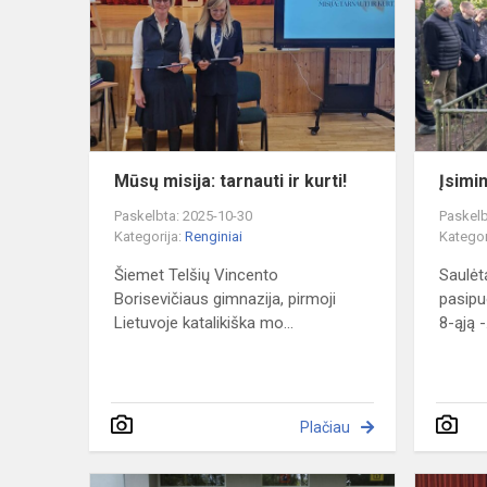
tarnauti
ir
kurti!
Mūsų misija: tarnauti ir kurti!
Įsimi
Paskelbta: 2025-10-30
Paskelb
Kategorija:
Renginiai
Kategor
Šiemet Telšių Vincento
Saulėtą
Borisevičiaus gimnazija, pirmoji
pasipu
Lietuvoje katalikiška mo...
8-ąją -.
Plačiau
Visus