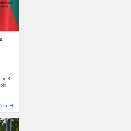
„Įkrauk
protą
–
įkrauk...
os
ijos 8
joje
čiau
Jurginams
žydint