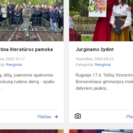
pamoka
ntina literatūros pamoka
Jurginams žydint
ta: 2025-10-17
Paskelbta: 2025-09-25
ija:
Renginiai
Kategorija:
Renginiai
, šiltą, įvairiomis spalvomis
Rugsėjo 17 d. Telšių Vincent
ošusią rudens dieną - spalio
Borisevičiaus gimnazijos mok
..
dalyvavo jaukioj...
Plačiau
Pla
Kūryba,