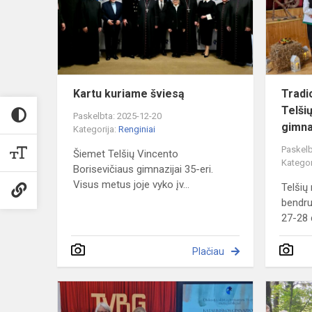
Kartu kuriame šviesą
Tradi
Telši
Paskelbta: 2025-12-20
gimna
Kategorija:
Renginiai
Paskelb
Šiemet Telšių Vincento
Kategor
Borisevičiaus gimnazijai 35-eri.
Visus metus joje vyko įv...
Telšių
bendru
27-28 
Plačiau
Mūsų
misija: