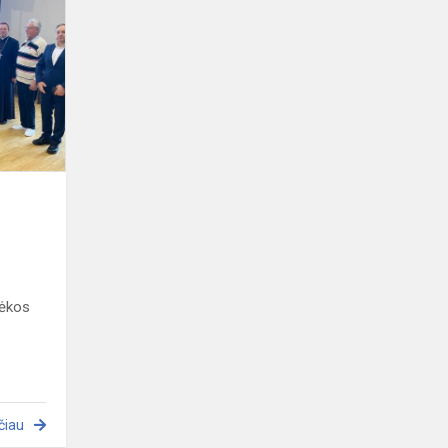
šventė
dėkos
čiau