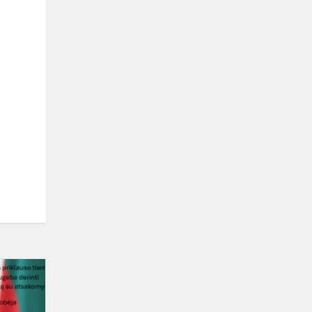
Nacionalinė
aplinkosaugos
olimpiada