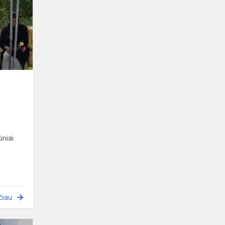
o
iniai
čiau
Padėkos