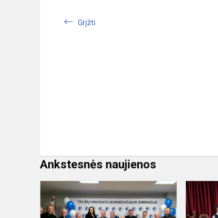
Grįžti
Ankstesnės naujienos
Kartu
kuriame
šviesą