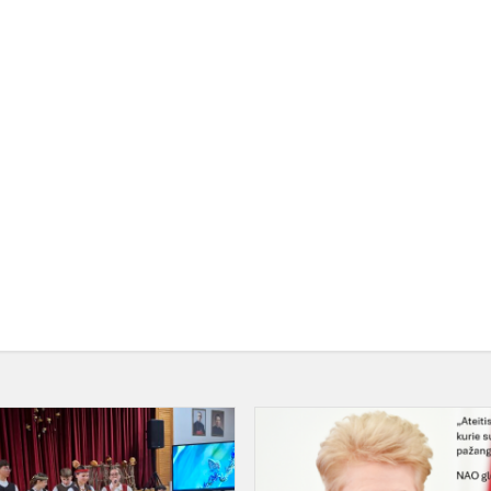
Tradicinės
etnovakaronės
Telšių