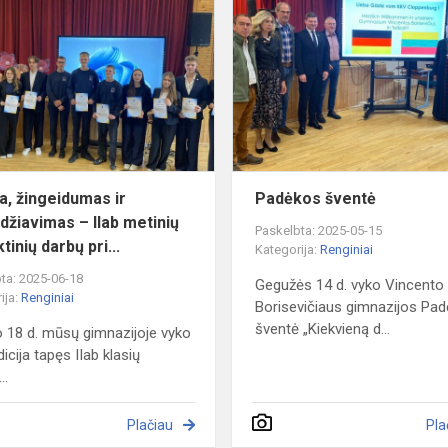
žingeidumas
ir
pasididžiavimas
–
IIab
metinių
proje...
a, žingeidumas ir
Padėkos šventė
idžiavimas – IIab metinių
Paskelbta: 2025-05-15
tinių darbų pri...
Kategorija:
Renginiai
ta: 2025-06-18
Gegužės 14 d. vyko Vincento
ija:
Renginiai
Borisevičiaus gimnazijos Pa
šventė „Kiekvieną d...
io 18 d. mūsų gimnazijoje vyko
dicija tapęs IIab klasių
..
Plačiau
Pla