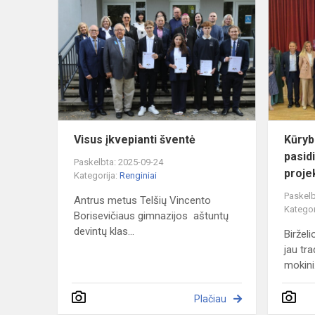
įkvepianti
šventė
Visus įkvepianti šventė
Kūryb
pasid
Paskelbta: 2025-09-24
projek
Kategorija:
Renginiai
Paskelb
Antrus metus Telšių Vincento
Kategor
Borisevičiaus gimnazijos aštuntų
devintų klas...
Biržel
jau tra
mokini.
Plačiau