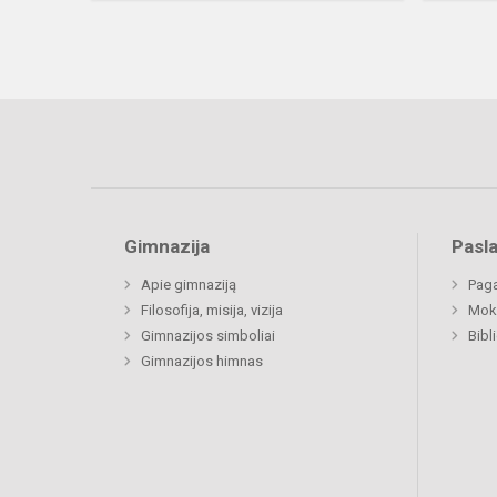
Gimnazija
Pasl
Apie gimnaziją
Paga
Filosofija, misija, vizija
Moki
Gimnazijos simboliai
Bibl
Gimnazijos himnas