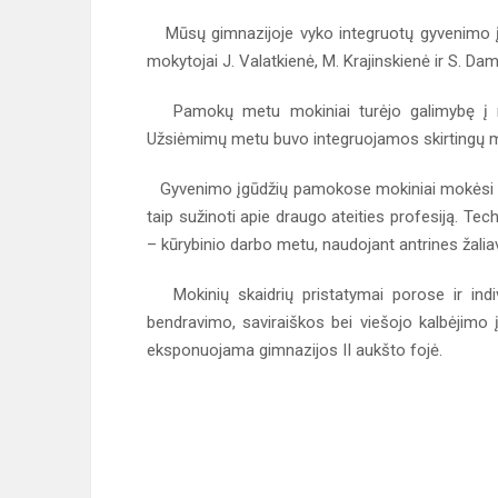
Mūsų gimnazijoje vyko integruotų gyvenimo įg
mokytojai J. Valatkienė, M. Krajinskienė ir S. Da
Pamokų metu mokiniai turėjo galimybę į moky
Užsiėmimų metu buvo integruojamos skirtingų m
Gyvenimo įgūdžių pamokose mokiniai mokėsi atlik
taip sužinoti apie draugo ateities profesiją.
– kūrybinio darbo metu, naudojant antrines žaliav
Mokinių skaidrių pristatymai porose ir individ
bendravimo, saviraiškos bei viešojo kalbėjimo į
eksponuojama gimnazijos II aukšto fojė.