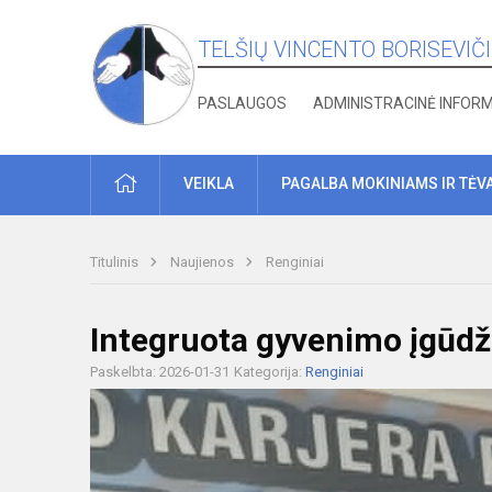
TELŠIŲ VINCENTO BORISEVIČ
PASLAUGOS
ADMINISTRACINĖ INFOR
PRADŽIA
VEIKLA
PAGALBA MOKINIAMS IR TĖV
Titulinis
Naujienos
Renginiai
Integruota gyvenimo įgūdž
Paskelbta: 2026-01-31
Kategorija:
Renginiai