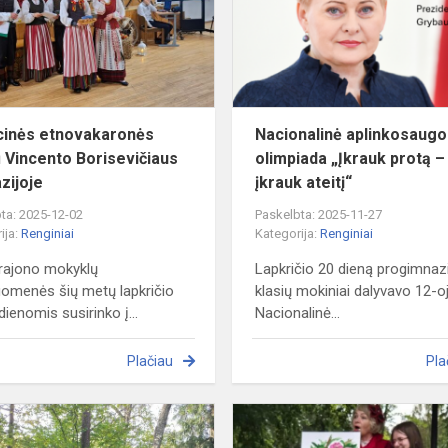
Vincento
Borisevičiaus
gimn...
cinės etnovakaronės
Nacionalinė aplinkosaug
ų Vincento Borisevičiaus
olimpiada „Įkrauk protą –
zijoje
įkrauk ateitį“
ta: 2025-12-02
Paskelbta: 2025-11-27
ija:
Renginiai
Kategorija:
Renginiai
 rajono mokyklų
Lapkričio 20 dieną progimnaz
omenės šių metų lapkričio
klasių mokiniai dalyvavo 12-o
dienomis susirinko į...
Nacionalinė...
Plačiau
Pla
Įsimintina
literatūros