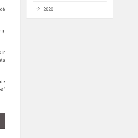
edė
2020
mą.
 ir
ata
gdė
os“