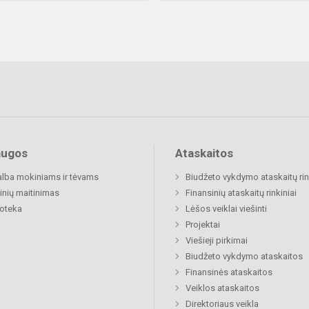
augos
Ataskaitos
lba mokiniams ir tėvams
Biudžeto vykdymo ataskaitų rin
nių maitinimas
Finansinių ataskaitų rinkiniai
ioteka
Lėšos veiklai viešinti
Projektai
Viešieji pirkimai
Biudžeto vykdymo ataskaitos
Finansinės ataskaitos
Veiklos ataskaitos
Direktoriaus veikla