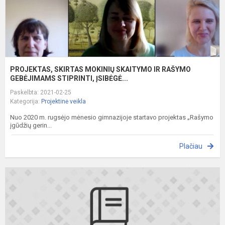
ST
PROJEKTAS, SKIRTAS MOKINIŲ SKAITYMO IR RAŠYMO
GEBĖJIMAMS STIPRINTI, ĮSIBĖGĖ...
Paskelbta: 2021-02-25
Kategorija:
Projektinė veikla
Nuo 2020 m. rugsėjo mėnesio gimnazijoje startavo projektas „Rašymo
įgūdžių gerin...
Plačiau
P
ž
k
v
l