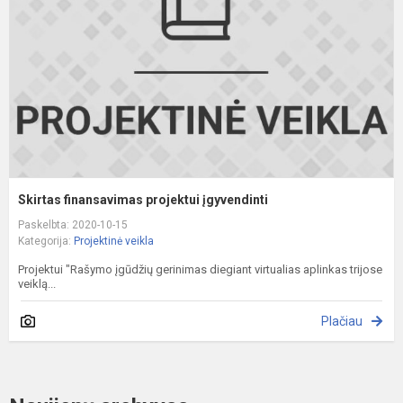
į
Skirtas finansavimas projektui įgyvendinti
Paskelbta: 2020-10-15
Kategorija:
Projektinė veikla
Projektui "Rašymo įgūdžių gerinimas diegiant virtualias aplinkas trijose
veiklą...
Plačiau