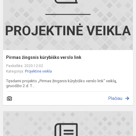
Pirmas žingsnis kūrybiško verslo link
Paskelbta: 2020-12-02
Kategorija:
Projektinė veikla
Tęsdami projekto „Pirmas žingsnis kūrybiško verslo link" veiklą,
gruodžio 2 d. T...
Plačiau
S
f
p