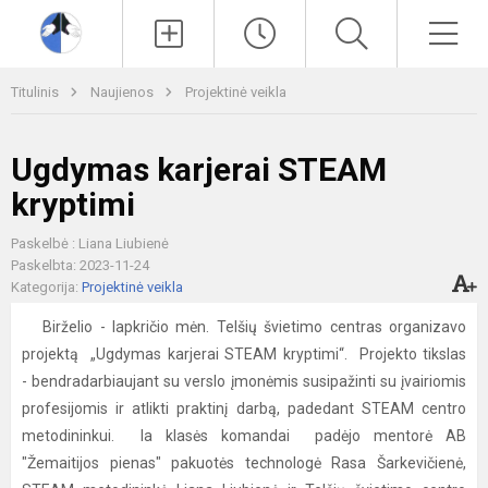
Paieška
Men
Titulinis
Naujienos
Projektinė veikla
Ugdymas karjerai STEAM
kryptimi
Paskelbė : Liana Liubienė
Paskelbta: 2023-11-24
Kategorija:
Projektinė veikla
Birželio - lapkričio mėn. Telšių švietimo centras organizavo
projektą „Ugdymas karjerai STEAM kryptimi“. Projekto tikslas
- bendradarbiaujant su verslo įmonėmis susipažinti su įvairiomis
profesijomis ir atlikti praktinį darbą, padedant STEAM centro
metodininkui. Ia klasės komandai padėjo mentorė AB
"Žemaitijos pienas" pakuotės technologė Rasa Šarkevičienė,