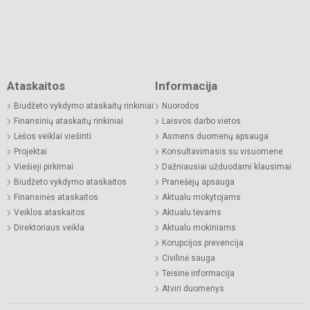
Ataskaitos
Informacija
Biudžeto vykdymo ataskaitų rinkiniai
Nuorodos
Finansinių ataskaitų rinkiniai
Laisvos darbo vietos
Lėšos veiklai viešinti
Asmens duomenų apsauga
Projektai
Konsultavimasis su visuomene
Viešieji pirkimai
Dažniausiai užduodami klausimai
Biudžeto vykdymo ataskaitos
Pranešėjų apsauga
Finansinės ataskaitos
Aktualu mokytojams
Veiklos ataskaitos
Aktualu tėvams
Direktoriaus veikla
Aktualu mokiniams
Korupcijos prevencija
Civilinė sauga
Teisinė informacija
Atviri duomenys