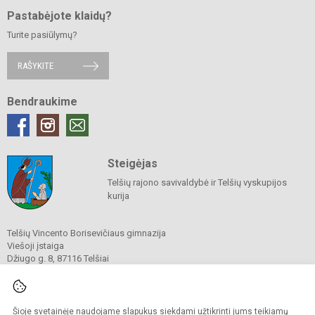
Pastabėjote klaidų?
Turite pasiūlymų?
RAŠYKITE
Bendraukime
Steigėjas
Telšių rajono savivaldybė ir Telšių vyskupijos
kurija
Telšių Vincento Borisevičiaus gimnazija
Viešoji įstaiga
Džiugo g. 8, 87116 Telšiai
Tel./ faks.
8 444 60211
El. p.
gimnazija@borisevicius.lt
Duomenys kaupiami ir saugomi
Juridinių asmenų registre
Šioje svetainėje naudojame slapukus siekdami užtikrinti jums teikiamų