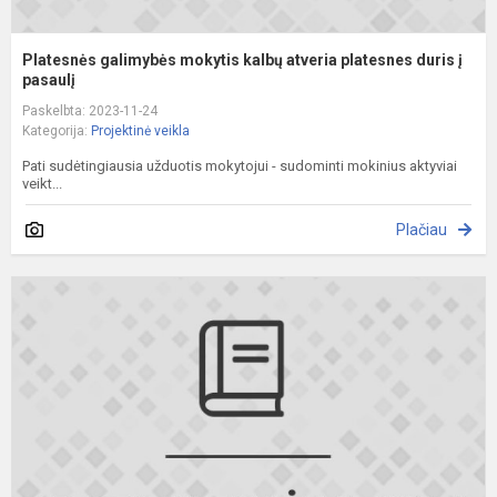
Platesnės galimybės mokytis kalbų atveria platesnes duris į
pasaulį
Paskelbta: 2023-11-24
Kategorija:
Projektinė veikla
Pati sudėtingiausia užduotis mokytojui - sudominti mokinius aktyviai
veikt...
Plačiau
I
k
į
k
A
d