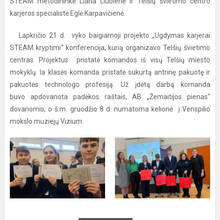
STEAM metodininkė Liana Liubienė ir Telšių švietimo centro
karjeros specialistė Eglė Karpavičienė.
Lapkričio 21 d. vyko baigiamoji projekto „Ugdymas karjerai
STEAM kryptimi“ konferencija, kurią organizavo Telšių švietimo
centras. Projektus pristatė komandos iš visų Telšių miesto
mokyklų. Ia klasės komanda pristatė sukurtą antrinę pakuotę ir
pakuotės technologo profesiją. Už įdėtą darbą komanda
buvo apdovanota padėkos raštais, AB „Žemaitijos pienas“
dovanomis, o š.m. gruodžio 8 d. numatoma kelionė į Venspilio
mokslo muziejų Vizium.