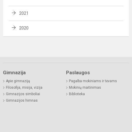
2021
2020
Gimnazija
Paslaugos
Apie gimnaziją
Pagalba mokiniams ir tėvams
Filosofija, misija, vizija
Mokinių maitinimas
Gimnazijos simboliai
Biblioteka
Gimnazijos himnas