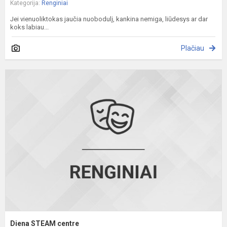
Kategorija:
Renginiai
Jei vienuoliktokas jaučia nuobodulį, kankina nemiga, liūdesys ar dar
koks labiau...
Plačiau
D
S
c
Diena STEAM centre