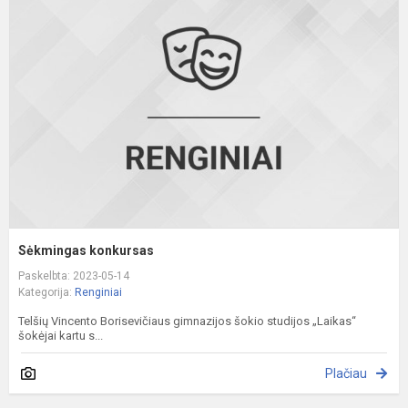
k
Sėkmingas konkursas
Paskelbta: 2023-05-14
Kategorija:
Renginiai
Telšių Vincento Borisevičiaus gimnazijos šokio studijos „Laikas“
šokėjai kartu s...
Plačiau