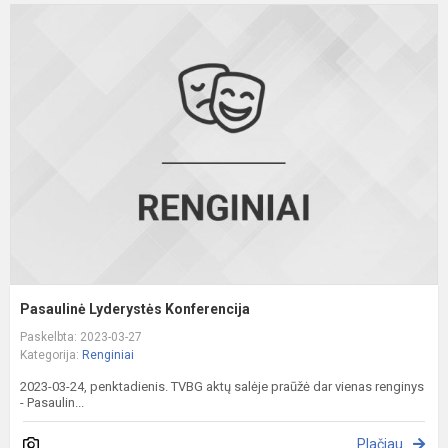
P
L
K
Pasaulinė Lyderystės Konferencija
Paskelbta: 2023-03-27
Kategorija:
Renginiai
2023-03-24, penktadienis. TVBG aktų salėje praūžė dar vienas renginys
- Pasaulin...
Plačiau