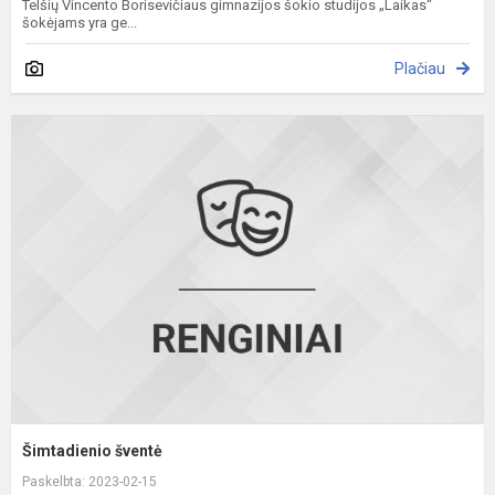
Telšių Vincento Borisevičiaus gimnazijos šokio studijos „Laikas“
šokėjams yra ge...
Plačiau
Š
š
Šimtadienio šventė
Paskelbta: 2023-02-15