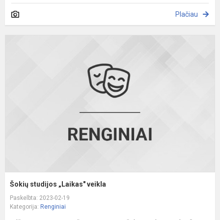
Plačiau
Š
s
„
v
Šokių studijos „Laikas" veikla
Paskelbta: 2023-02-19
Kategorija:
Renginiai