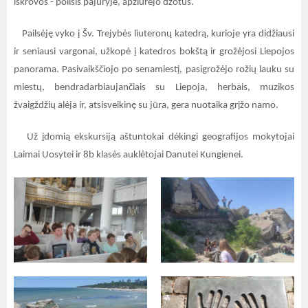
iškrovos - poilsis pajūryje, apžiūrėjo dzotus.
Pailsėję vyko į Šv. Trejybės liuteronų katedrą, kurioje yra didžiausi
ir seniausi vargonai, užkopė į katedros bokštą ir grožėjosi Liepojos
panorama. Pasivaikščiojo po senamiestį, pasigrožėjo rožių lauku su
miestų, bendradarbiaujančiais su Liepoja, herbais, muzikos
žvaigždžių alėja ir, atsisveikinę su jūra, gera nuotaika grįžo namo.
Už įdomią ekskursiją aštuntokai dėkingi geografijos mokytojai
Laimai Uosytei ir 8b klasės auklėtojai Danutei Kungienei.