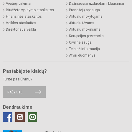
Viešieji pirkimai
Dažniausiai užduodami klausimai
Biudžeto vykdymo ataskaitos
Pranešėjų apsauga
Finansinės ataskaitos
Aktualu mokytojams
Veiklos ataskaitos
Aktualu tėvams
Direktoriaus veikla
Aktualu mokiniams
Korupcijos prevencija
Civilinė sauga
Teisinė informacija
Atviri duomenys
Pastabėjote klaidų?
Turite pasiūlymų?
RAŠYKITE
Bendraukime