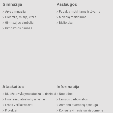
Gimnazija
Paslaugos
Apie gimnaziją
Pagalba mokiniams ir tėvams
Filosofija, misija, vizija
Mokinių maitinimas
Gimnazijos simboliai
Biblioteka
Gimnazijos himnas
Ataskaitos
Informacija
Biudžeto vykdymo ataskaitų rinkiniai
Nuorodos
Finansinių ataskaitų rinkiniai
Laisvos darbo vietos
Lėšos veiklai viešinti
Asmens duomenų apsauga
Projektai
Konsultavimasis su visuomene