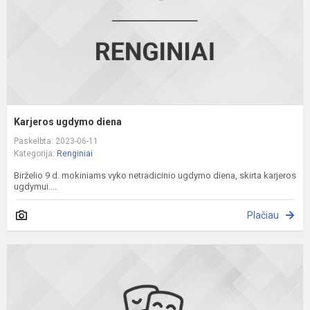
Karjeros ugdymo diena
Paskelbta: 2023-06-11
Kategorija:
Renginiai
Birželio 9 d. mokiniams vyko netradicinio ugdymo diena, skirta karjeros
ugdymui....
Plačiau
8
ir
8
e