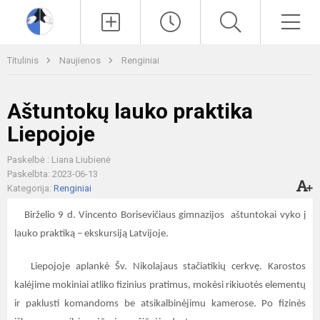
Paieška
Men
Titulinis
Naujienos
Renginiai
Aštuntokų lauko praktika
Liepojoje
Paskelbė : Liana Liubienė
Paskelbta: 2023-06-13
Kategorija:
Renginiai
Birželio 9 d. Vincento Borisevičiaus gimnazijos aštuntokai vyko į
lauko praktiką – ekskursiją Latvijoje.
Liepojoje aplankė Šv. Nikolajaus stačiatikių cerkvę. Karostos
kalėjime mokiniai atliko fizinius pratimus, mokėsi rikiuotės elementų
ir paklusti komandoms be atsikalbinėjimu kamerose. Po fizinės