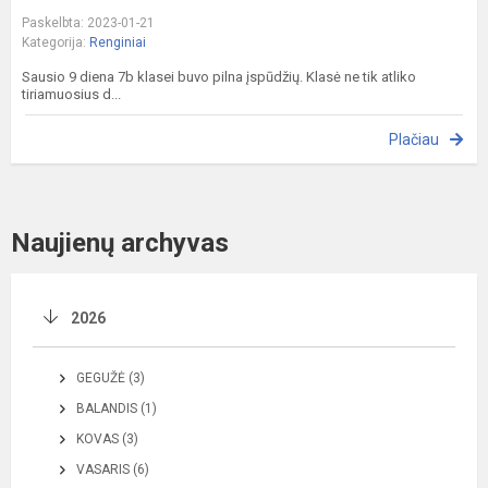
Paskelbta: 2023-01-21
Kategorija:
Renginiai
Sausio 9 diena 7b klasei buvo pilna įspūdžių. Klasė ne tik atliko
tiriamuosius d...
Plačiau
Naujienų archyvas
2026
GEGUŽĖ (3)
BALANDIS (1)
KOVAS (3)
VASARIS (6)