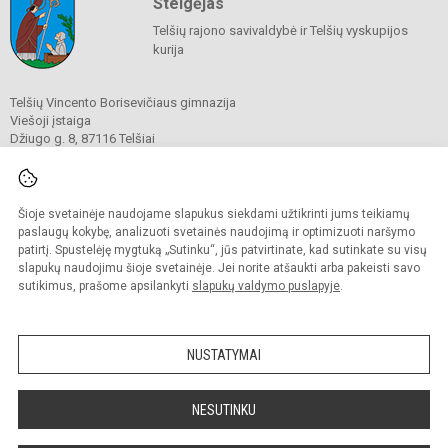
Steigėjas
Telšių rajono savivaldybė ir Telšių vyskupijos
kurija
Telšių Vincento Borisevičiaus gimnazija
Viešoji įstaiga
Džiugo g. 8, 87116 Telšiai
Tel./ faks.
8 444 60211
El. p.
gimnazija@borisevicius.lt
Duomenys kaupiami ir saugomi
Juridinių asmenų registre
Šioje svetainėje naudojame slapukus siekdami užtikrinti jums teikiamų
Įmonės kodas 190556414
paslaugų kokybę, analizuoti svetainės naudojimą ir optimizuoti naršymo
patirtį. Spustelėję mygtuką „Sutinku“, jūs patvirtinate, kad sutinkate su visų
slapukų naudojimu šioje svetainėje. Jei norite atšaukti arba pakeisti savo
sutikimus, prašome apsilankyti
slapukų valdymo puslapyje
.
© 2020. Telšių Vincento Borisevičiaus gimnazija. Visos teisės saugomos.
Kopijuoti turinį be raštiško gimnazijos sutikimo griežtai draudžiama.
NUSTATYMAI
Prieinamumo paraiška
Slapukų politika
Sumanus būdas atnaujinti
NESUTINKU
mokyklos interneto
svetainę