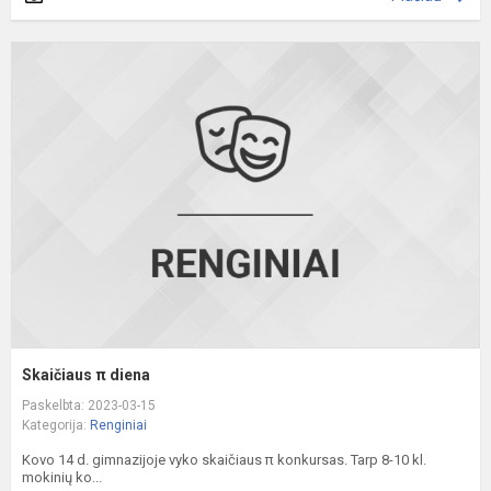
S
π
d
Skaičiaus π diena
Paskelbta: 2023-03-15
Kategorija:
Renginiai
Kovo 14 d. gimnazijoje vyko skaičiaus π konkursas. Tarp 8-10 kl.
mokinių ko...