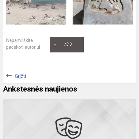
Nepamirškite
6
AČIŪ
padėkoti autoriui
Grįžti
Ankstesnės naujienos
K
u
d