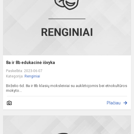
i
8a ir 8b edukacinė išvyka
Paskelbta: 2023-06-07
Kategorija:
Renginiai
Birželio 6d. 8a ir 8b klasių moksleiviai su auklėtojomis bei etnokultūros
mokyto...
Plačiau
P
s