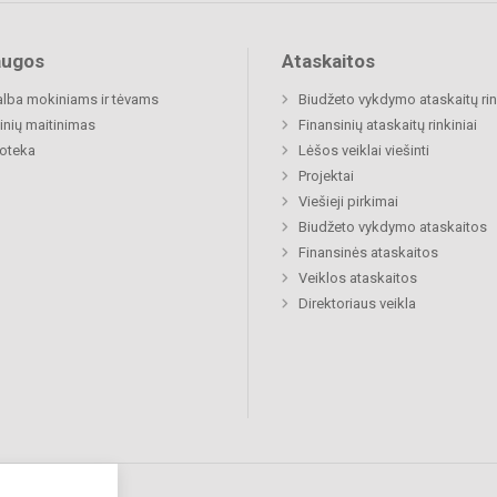
augos
Ataskaitos
lba mokiniams ir tėvams
Biudžeto vykdymo ataskaitų rin
nių maitinimas
Finansinių ataskaitų rinkiniai
ioteka
Lėšos veiklai viešinti
Projektai
Viešieji pirkimai
Biudžeto vykdymo ataskaitos
Finansinės ataskaitos
Veiklos ataskaitos
Direktoriaus veikla