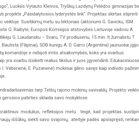
iugo“, Luokės Vytauto Kleivos, Tryškių Lazdynų Pelėdos gimnazijas b
ti projekte „Pasidalytosios lyderystės link“. Projektas skirtas stiprinti
veikloje. Susitikimų metu su lektoriais (aktoriumi G. Savicku, ISM
liste G. Raibyte, Europos Komisijos atstovybės Lietuvoje vadovu A.
ikėju G. Liaudansku – Svaru, TV prodiuseriu, 15 min. lt žurnalistu T.
 Bautista (Filipinai), SDB kunigu A. D. Garro (Argentina) jaunuoliai įgijo
limatą komandoje ir nebijoti imtis atsakomybės, koks yra svarbus
ra svarbu išsikelti realius tikslus ir juos įgyvendinti. Edukaciniuose
I. Vėberienė, E. Puzarienė) mokiniai gilino savęs kaip individo pažin
je.
radarbiavimas tarp Telšių rajono mokinių savivaldų. Projekto veikl
osi gerosios patirties sklaida savo mokyklose.
raktinius modulius, refleksijos metu teigė, kad projektas sustipr
naujų iššūkių, siekti savo svajonių, ateityje padės apsispręsti, renkan