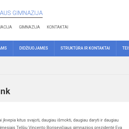
IAUS GIMNAZIJA
MACIJA
GIMNAZIJA
KONTAKTAI
AMS
DIDŽIUOJAMĖS
STRUKTŪRA IR KONTAKTAI
TE
 link
įkvepia kitus svajoti, daugiau išmokti, daugiau daryti ir daugiau
 mėnesiais Telšių Vincento Borisevičiaus gimnazijos prezidentė Eva