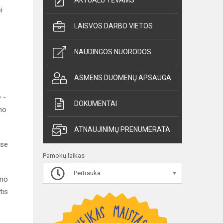
AKTUALU TĖVAMS
ei
LAISVOS DARBO VIETOS
NAUDINGOS NUORODOS
ASMENS DUOMENŲ APSAUGA
 -
DOKUMENTAI
imo
ATNAUJINIMŲ PRENUMERATA
ose
Pamokų laikas
Pertrauka
ino
tis