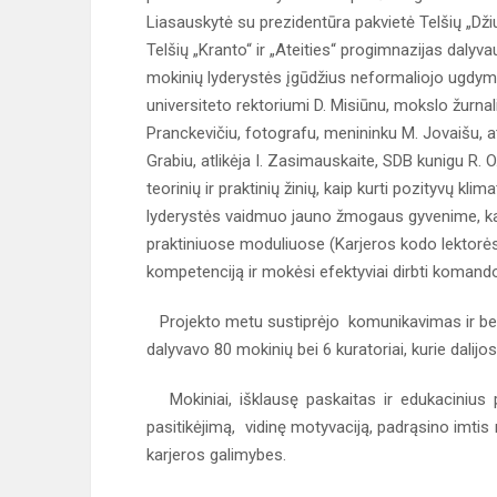
Liasauskytė su prezidentūra pakvietė Telšių „Dž
Telšių „Kranto“ ir „Ateities“ progimnazijas dalyvau
mokinių lyderystės įgūdžius neformaliojo ugdymo 
universiteto rektoriumi D. Misiūnu, mokslo žurna
Pranckevičiu, fotografu, menininku M. Jovaišu, atl
Grabiu, atlikėja I. Zasimauskaite, SDB kunigu R. O.
teorinių ir praktinių žinių, kaip kurti pozityvų k
lyderystės vaidmuo jauno žmogaus gyvenime, kaip y
praktiniuose moduliuose (Karjeros kodo lektorės 
kompetenciją ir mokėsi efektyviai dirbti komando
Projekto metu sustiprėjo komunikavimas ir bend
dalyvavo 80 mokinių bei 6 kuratoriai, kurie dalij
Mokiniai, išklausę paskaitas ir edukacinius p
pasitikėjimą, vidinę motyvaciją, padrąsino imtis 
karjeros galimybes.