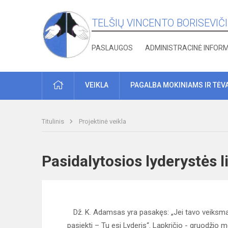
TELŠIŲ VINCENTO BORISEVIČ
PASLAUGOS
ADMINISTRACINĖ INFOR
PRADŽIA
VEIKLA
PAGALBA MOKINIAMS IR TĖV
Titulinis
Projektinė veikla
Pasidalytosios lyderystės
Dž. K. Adamsas yra pasakęs: „Jei tavo veiksmai 
pasiekti – Tu esi Lyderis“. Lapkričio - gruodžio