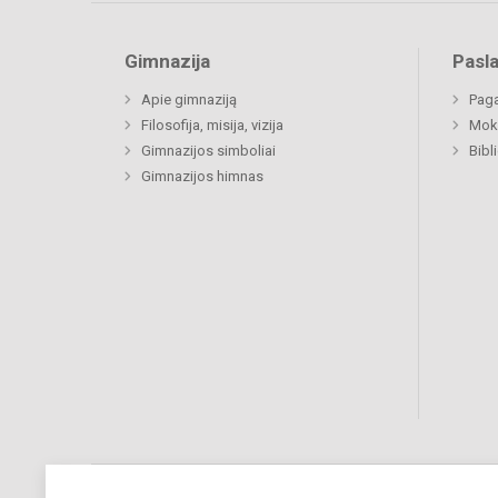
Gimnazija
Pasl
Apie gimnaziją
Paga
Filosofija, misija, vizija
Moki
Gimnazijos simboliai
Bibl
Gimnazijos himnas