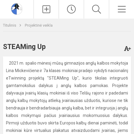
Paieška
Men
Titulinis
Projektinė veikla
STEAMing Up
2021 m. spalio mėnesį mūsų gimnazijos anglų kalbos mokytoja
Lina Mickevičienė ir 7a klasės mokiniai pradėjo vykdyti nacionalinį
eTwinning projektą "STEAMing Up", kurio tikslas integruoti
gamtamokslius dalykus į anglų kalbos pamokas. Projekte
dalyvauja įvairių klasių mokiniai iš viso Telšių rajono ir padedami
anglų kalbų mokytojų atlieką įvairiausias užduotis, kuriose ne tik
bendrauja ir bendradarbiauja anglų kalba, bet ir integruoja į anglų
kalbos mokymąsi pačius įvairiausius mokomuosius dalykus.
Pirmoji užduotis buvo skirta Europos kalbų dienai paminėti, todėl
mokiniai kūrė virtualius plakatus atvaizduodami įvairias, jiems