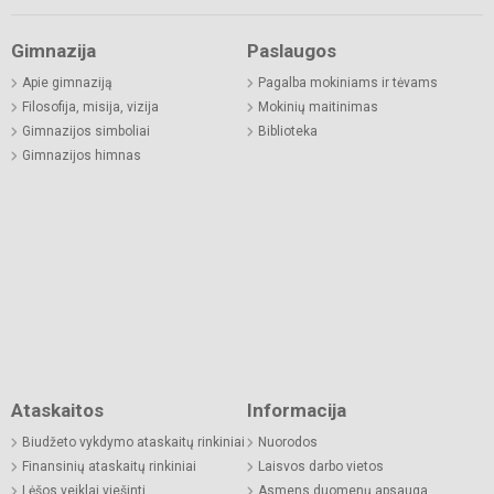
Gimnazija
Paslaugos
Apie gimnaziją
Pagalba mokiniams ir tėvams
Filosofija, misija, vizija
Mokinių maitinimas
Gimnazijos simboliai
Biblioteka
Gimnazijos himnas
Ataskaitos
Informacija
Biudžeto vykdymo ataskaitų rinkiniai
Nuorodos
Finansinių ataskaitų rinkiniai
Laisvos darbo vietos
Lėšos veiklai viešinti
Asmens duomenų apsauga