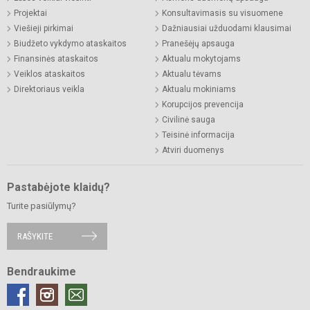
Projektai
Konsultavimasis su visuomene
Viešieji pirkimai
Dažniausiai užduodami klausimai
Biudžeto vykdymo ataskaitos
Pranešėjų apsauga
Finansinės ataskaitos
Aktualu mokytojams
Veiklos ataskaitos
Aktualu tėvams
Direktoriaus veikla
Aktualu mokiniams
Korupcijos prevencija
Civilinė sauga
Teisinė informacija
Atviri duomenys
Pastabėjote klaidų?
Turite pasiūlymų?
RAŠYKITE
Bendraukime