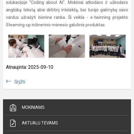
edukacijoje "Coding about AI". Mokiniai atkodavo ir užkodavo
anglišką tekstą abie dirbtinį intelektą, bei turėjo galimybę savo
vardus užrašyti bionine ranka. Ši veikla - e-twinning projekto
Steaming-up inžinerinio mėnesio galutinis produktas.
Atnaujinta: 2025-09-10
Grįžti
MOKINIAMS
AKTUALU TĖVAMS