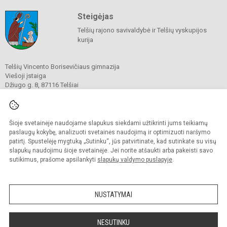
Steigėjas
Telšių rajono savivaldybė ir Telšių vyskupijos
kurija
Telšių Vincento Borisevičiaus gimnazija
Viešoji įstaiga
Džiugo g. 8, 87116 Telšiai
Tel./ faks.
8 444 60211
El. p.
gimnazija@borisevicius.lt
Duomenys kaupiami ir saugomi
Juridinių asmenų registre
Šioje svetainėje naudojame slapukus siekdami užtikrinti jums teikiamų
Įmonės kodas 190556414
paslaugų kokybę, analizuoti svetainės naudojimą ir optimizuoti naršymo
patirtį. Spustelėję mygtuką „Sutinku“, jūs patvirtinate, kad sutinkate su visų
slapukų naudojimu šioje svetainėje. Jei norite atšaukti arba pakeisti savo
sutikimus, prašome apsilankyti
slapukų valdymo puslapyje
.
© 2020. Telšių Vincento Borisevičiaus gimnazija. Visos teisės saugomos.
Kopijuoti turinį be raštiško gimnazijos sutikimo griežtai draudžiama.
NUSTATYMAI
Prieinamumo paraiška
Slapukų politika
Sumanus būdas atnaujinti
NESUTINKU
mokyklos interneto