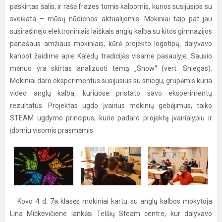
paskirtas šalis, ir rašė frazes tomis kalbomis, kurios susijusios su
sveikata – mūsų nūdienos aktualijomis. Mokiniai taip pat jau
susirašinėjo elektroniniais laiškais anglų kalba su kitos gimnazijos
panašaus amžiaus mokiniais, kūrė projekto logotipą, dalyvavo
kahoot žaidime apie Kalėdų tradicijas visame pasaulyje. Sausio
mėnuo yra skirtas analizuoti temą „Snow“ (vert. Sniegas).
Mokiniai daro eksperimentus susijusius su sniegu, grupėmis kuria
video anglų kalba, kuriuose pristato savo eksperimentų
rezultatus. Projektas ugdo įvairius mokinių gebėjimus, taiko
STEAM ugdymo principus, kurie padaro projektą įvairialypiu ir
įdomiu visomis prasmėmis.
Kovo 4 d. 7a klasės mokiniai kartu su anglų kalbos mokytoja
Lina Mickevičiene lankėsi Telšių Steam centre, kur dalyvavo