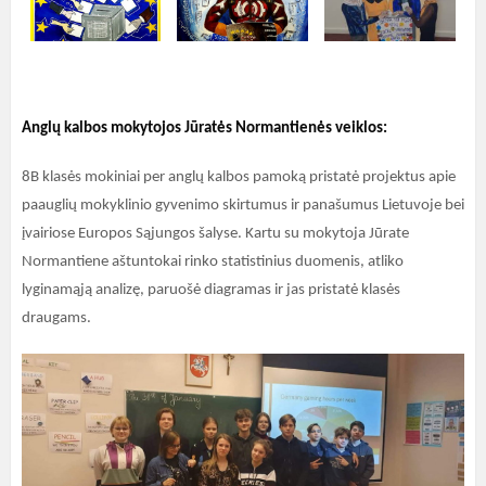
Anglų kalbos mokytojos Jūratės Normantienės veiklos:
8B klasės mokiniai per anglų kalbos pamoką pristatė projektus apie
paauglių mokyklinio gyvenimo skirtumus ir panašumus Lietuvoje bei
įvairiose Europos Sąjungos šalyse. Kartu su mokytoja Jūrate
Normantiene aštuntokai rinko statistinius duomenis, atliko
lyginamąją analizę, paruošė diagramas ir jas pristatė klasės
draugams.