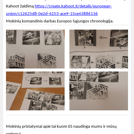
Kahoot žaidimą
https://create.kahoot.it/details/european-
union/c12625d8-0e2d-4253-ace9-15ce43886136
Mokinių komandinis darbas Europos Sąjungos chronologija.
Mokinių pristatymai apie tai kuom ES naudinga mums ir mūsų