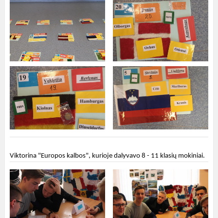
Viktorina "Europos kalbos", kurioje dalyvavo 8 - 11 klasių mokiniai.