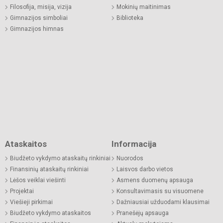
Filosofija, misija, vizija
Mokinių maitinimas
Gimnazijos simboliai
Biblioteka
Gimnazijos himnas
Ataskaitos
Informacija
Biudžeto vykdymo ataskaitų rinkiniai
Nuorodos
Finansinių ataskaitų rinkiniai
Laisvos darbo vietos
Lėšos veiklai viešinti
Asmens duomenų apsauga
Projektai
Konsultavimasis su visuomene
Viešieji pirkimai
Dažniausiai užduodami klausimai
Biudžeto vykdymo ataskaitos
Pranešėjų apsauga