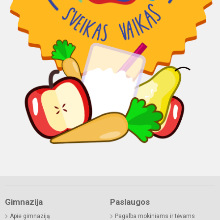
Gimnazija
Paslaugos
Apie gimnaziją
Pagalba mokiniams ir tėvams