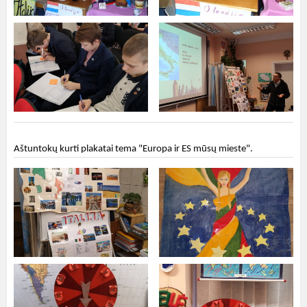
Aštuntokų kurti plakatai tema "Europa ir ES mūsų mieste".