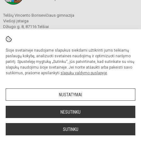
Telšių Vincento Borisevičiaus gimnazija
Viešoji įstaiga
Džiugo g. 8, 87116 Telšiai
Tel./ faks.
8 444 60211
El. p.
gimnazija@borisevicius.lt
Duomenys kaupiami ir saugomi
Juridinių asmenų registre
Šioje svetainėje naudojame slapukus siekdami užtikrinti jums teikiamų
Įmonės kodas 190556414
paslaugų kokybę, analizuoti svetainės naudojimą ir optimizuoti naršymo
patirtį. Spustelėję mygtuką „Sutinku“, jūs patvirtinate, kad sutinkate su visų
slapukų naudojimu šioje svetainėje. Jei norite atšaukti arba pakeisti savo
sutikimus, prašome apsilankyti
slapukų valdymo puslapyje
.
© 2020. Telšių Vincento Borisevičiaus gimnazija. Visos teisės saugomos.
Kopijuoti turinį be raštiško gimnazijos sutikimo griežtai draudžiama.
NUSTATYMAI
Prieinamumo paraiška
Slapukų politika
Sumanus būdas atnaujinti
NESUTINKU
mokyklos interneto
svetainę
SUTINKU