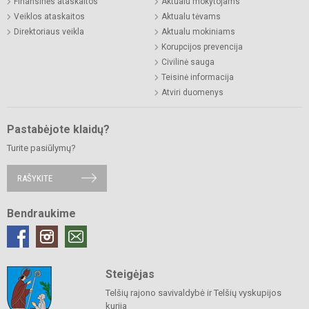
Finansinės ataskaitos
Aktualu mokytojams
Veiklos ataskaitos
Aktualu tėvams
Direktoriaus veikla
Aktualu mokiniams
Korupcijos prevencija
Civilinė sauga
Teisinė informacija
Atviri duomenys
Pastabėjote klaidų?
Turite pasiūlymų?
RAŠYKITE
Bendraukime
Steigėjas
Telšių rajono savivaldybė ir Telšių vyskupijos
kurija