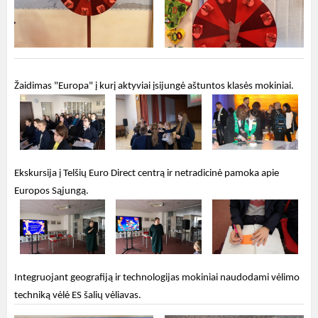
Žaidimas "Europa" į kurį aktyviai įsijungė aštuntos klasės mokiniai.
Ekskursija į Telšių Euro Direct centrą ir netradicinė pamoka apie
Europos Sąjungą.
Integruojant geografiją ir technologijas mokiniai naudodami vėlimo
techniką vėlė ES šalių vėliavas.