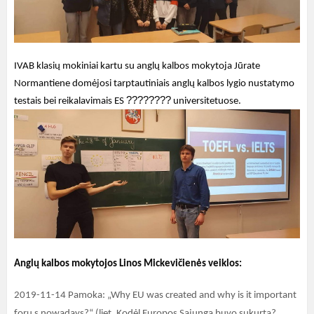
IVAB klasių mokiniai kartu su anglų kalbos mokytoja Jūrate
Normantiene domėjosi tarptautiniais anglų kalbos lygio nustatymo
????????
testais bei reikalavimais ES
universitetuose.
Anglų kalbos mokytojos Linos Mickevičienės veiklos:
2019-11-14 Pamoka: „Why EU was created and why is it important
foru s nowadays?“ (liet. Kodėl Europos Sąjunga buvo sukurta?