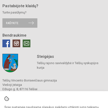
Pastabėjote klaidų?
Turite pasiūlymų?
RAŠYKITE
Bendraukime
Steigėjas
Telšių rajono savivaldybė ir Telšių vyskupijos
kurija
Telšių Vincento Borisevičiaus gimnazija
Viešoji įstaiga
Džiugo g. 8, 87116 Telšiai
Tel./ faks.
8 444 60211
El. p.
gimnazija@borisevicius.lt
Duomenys kaupiami ir saugomi
Juridinių asmenų registre
Šioje svetainėje naudojame slapukus siekdami užtikrinti jums teikiamų