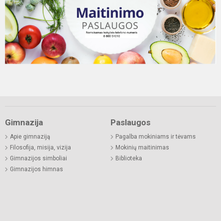
Gimnazija
Paslaugos
Apie gimnaziją
Pagalba mokiniams ir tėvams
Filosofija, misija, vizija
Mokinių maitinimas
Gimnazijos simboliai
Biblioteka
Gimnazijos himnas