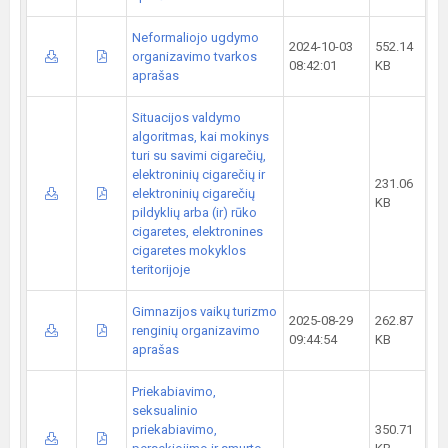
Neformaliojo ugdymo
2024-10-03
552.14
organizavimo tvarkos
08:42:01
KB
aprašas
Situacijos valdymo
algoritmas, kai mokinys
turi su savimi cigarečių,
elektroninių cigarečių ir
231.06
elektroninių cigarečių
KB
pildyklių arba (ir) rūko
cigaretes, elektronines
cigaretes mokyklos
teritorijoje
Gimnazijos vaikų turizmo
2025-08-29
262.87
renginių organizavimo
09:44:54
KB
aprašas
Priekabiavimo,
seksualinio
priekabiavimo,
350.71