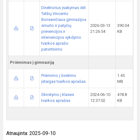
Direktorius įsakymas dėl
Telšių Vincento
Borisevičiaus gimnazijos
smurto ir patyčių
2026-03-13
390.04
prevencijos ir
21:26:54
KB
intervencijos vykdymo
tvarkos aprašo
patvirtinimo
Priėmimas į gimnaziją
Priėmimo į švietimo
1.45
įstaigas tvarkos aprašas
MB
Skirstymo į klases
2024-06-10
478.8
tvarkos aprašas
12:37:02
KB
Atnaujinta: 2025-09-10