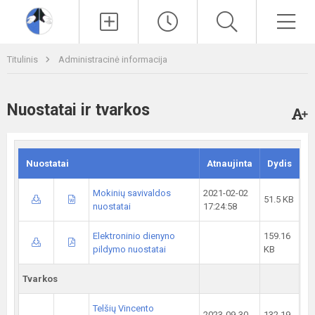
Paieška
Men
Titulinis
Administracinė informacija
Nuostatai ir tvarkos
Nuostatai
Atnaujinta
Dydis
Mokinių savivaldos
2021-02-02
51.5 KB
nuostatai
17:24:58
Elektroninio dienyno
159.16
pildymo nuostatai
KB
Tvarkos
Telšių Vincento
2023-09-30
132.19