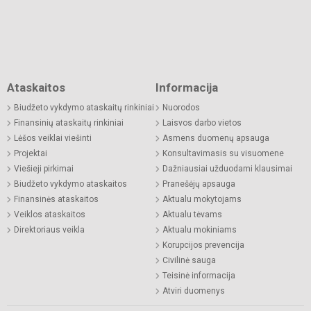
Ataskaitos
Informacija
Biudžeto vykdymo ataskaitų rinkiniai
Nuorodos
Finansinių ataskaitų rinkiniai
Laisvos darbo vietos
Lėšos veiklai viešinti
Asmens duomenų apsauga
Projektai
Konsultavimasis su visuomene
Viešieji pirkimai
Dažniausiai užduodami klausimai
Biudžeto vykdymo ataskaitos
Pranešėjų apsauga
Finansinės ataskaitos
Aktualu mokytojams
Veiklos ataskaitos
Aktualu tėvams
Direktoriaus veikla
Aktualu mokiniams
Korupcijos prevencija
Civilinė sauga
Teisinė informacija
Atviri duomenys