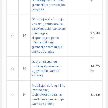
persekiojimo ir smurto
KB
gimnazijoje prevencijos
taisyklės
Gimnazijos darbuotojų
veiksmų, įtarus mokinį
vartojant psichoaktyvias
medžiagas,
275.48
disponuojant jomis
KB
ir/arba platinant
gimnazijos teritorijoje,
tvarkos aprašas
Gabių ir talentingų
mokinių atpažinimo ir
145.25
ugdymo(si) tvarkos
KB
aprašas
Mobiliųjų telefonų ir kitų
informacinių
technologijų įrenginių
137 KB
naudojimo gimnazijoje
tvarkos aprašas