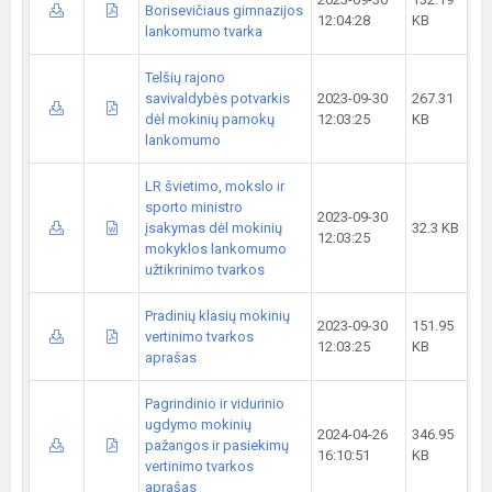
Borisevičiaus gimnazijos
12:04:28
KB
lankomumo tvarka
Telšių rajono
savivaldybės potvarkis
2023-09-30
267.31
dėl mokinių pamokų
12:03:25
KB
lankomumo
LR švietimo, mokslo ir
sporto ministro
2023-09-30
įsakymas dėl mokinių
32.3 KB
12:03:25
mokyklos lankomumo
užtikrinimo tvarkos
Pradinių klasių mokinių
2023-09-30
151.95
vertinimo tvarkos
12:03:25
KB
aprašas
Pagrindinio ir vidurinio
ugdymo mokinių
2024-04-26
346.95
pažangos ir pasiekimų
16:10:51
KB
vertinimo tvarkos
aprašas