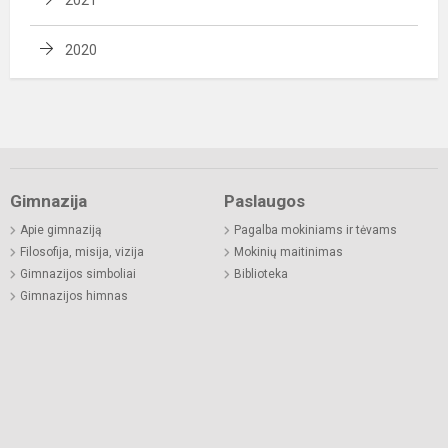
2020
Gimnazija
Paslaugos
Apie gimnaziją
Pagalba mokiniams ir tėvams
Filosofija, misija, vizija
Mokinių maitinimas
Gimnazijos simboliai
Biblioteka
Gimnazijos himnas