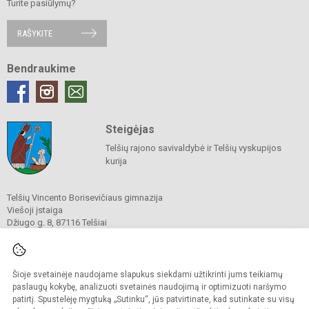
Turite pasiūlymų?
RAŠYKITE
Bendraukime
Steigėjas
Telšių rajono savivaldybė ir Telšių vyskupijos
kurija
Telšių Vincento Borisevičiaus gimnazija
Viešoji įstaiga
Džiugo g. 8, 87116 Telšiai
Tel./ faks.
8 444 60211
El. p.
gimnazija@borisevicius.lt
Duomenys kaupiami ir saugomi
Juridinių asmenų registre
Šioje svetainėje naudojame slapukus siekdami užtikrinti jums teikiamų
Įmonės kodas 190556414
paslaugų kokybę, analizuoti svetainės naudojimą ir optimizuoti naršymo
patirtį. Spustelėję mygtuką „Sutinku“, jūs patvirtinate, kad sutinkate su visų