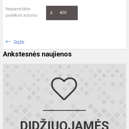
Nepamirškite
0
AČIŪ
padėkoti autoriui
Grįžti
Ankstesnės naujienos
S
r
m
o
p