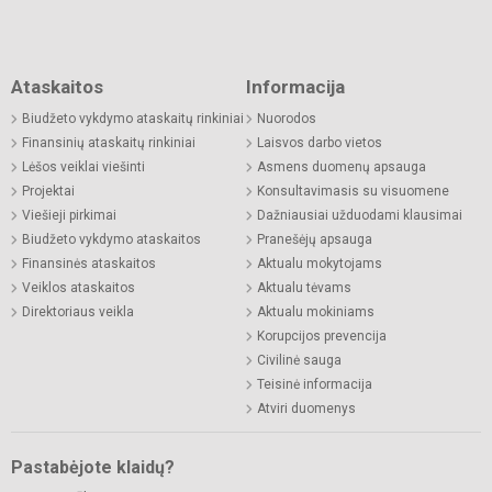
Ataskaitos
Informacija
Biudžeto vykdymo ataskaitų rinkiniai
Nuorodos
Finansinių ataskaitų rinkiniai
Laisvos darbo vietos
Lėšos veiklai viešinti
Asmens duomenų apsauga
Projektai
Konsultavimasis su visuomene
Viešieji pirkimai
Dažniausiai užduodami klausimai
Biudžeto vykdymo ataskaitos
Pranešėjų apsauga
Finansinės ataskaitos
Aktualu mokytojams
Veiklos ataskaitos
Aktualu tėvams
Direktoriaus veikla
Aktualu mokiniams
Korupcijos prevencija
Civilinė sauga
Teisinė informacija
Atviri duomenys
Pastabėjote klaidų?