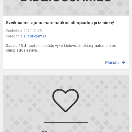
Sveikiname rajono matematikos olimpiados prizininkę!
Paskelbta: 2021-01-25
Kategorija:
Didžiuojamės
Sausio 15 d. nuotoliniu būdu vyko Lietuvos mokinių matematikos
olimpiados saviva...
Plačiau
S
c
o
p