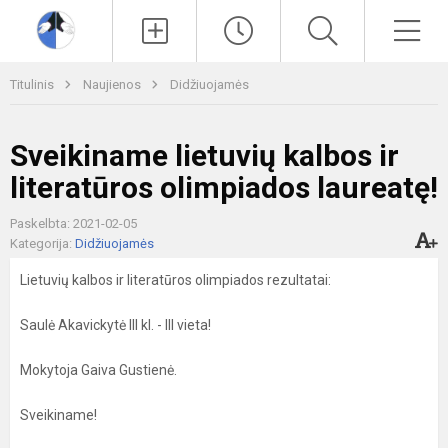
Paieška
Men
Titulinis
Naujienos
Didžiuojamės
Sveikiname lietuvių kalbos ir
literatūros olimpiados laureatę!
Paskelbta: 2021-02-05
Kategorija:
Didžiuojamės
Lietuvių kalbos ir literatūros olimpiados rezultatai:
Saulė Akavickytė III kl. - III vieta!
Mokytoja Gaiva Gustienė.
Sveikiname!