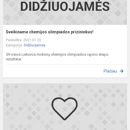
Sveikiname chemijos olimpiados prizininkus!
Paskelbta: 2021-01-20
Kategorija:
Didžiuojamės
59-osios Lietuvos mokinių chemijos olimpiados rajono etapo
rezultatai:
Plačiau
K
"
ir
k
ž