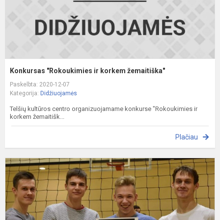
Konkursas "Rokoukimies ir korkem žemaitiška"
Paskelbta: 2020-12-07
Kategorija:
Didžiuojamės
Telšių kultūros centro organizuojamame konkurse "Rokoukimies ir
korkem žemaitišk...
Plačiau
S
t
v
p