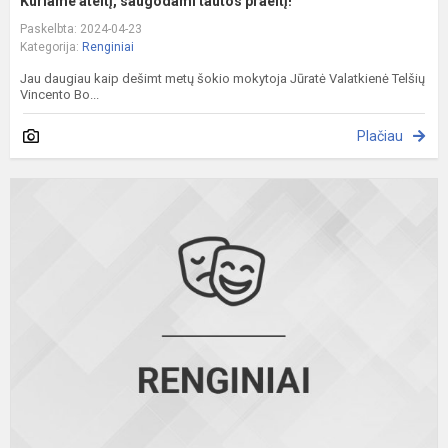
Kuriame ateitį, saugodami tautos praeitį!
Paskelbta: 2024-04-23
Kategorija:
Renginiai
Jau daugiau kaip dešimt metų šokio mokytoja Jūratė Valatkienė Telšių
Vincento Bo...
Plačiau
V
v