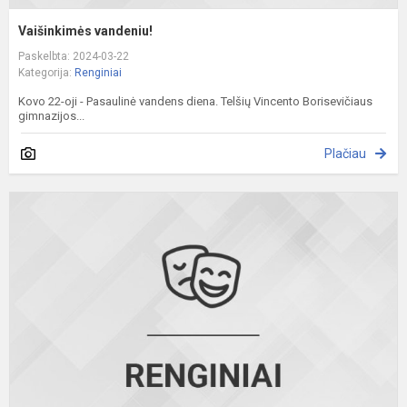
Vaišinkimės vandeniu!
Paskelbta: 2024-03-22
Kategorija:
Renginiai
Kovo 22-oji - Pasaulinė vandens diena. Telšių Vincento Borisevičiaus
gimnazijos...
Plačiau
P
i