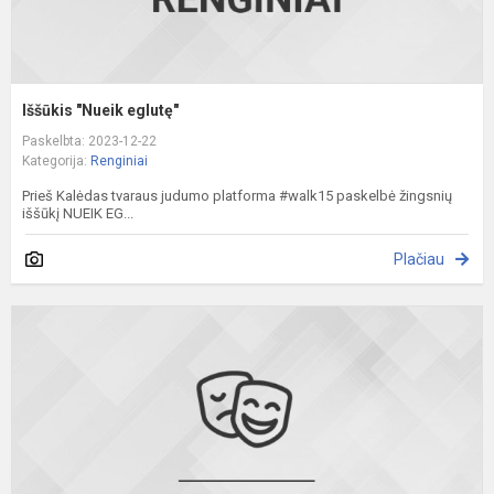
Iššūkis "Nueik eglutę"
Paskelbta: 2023-12-22
Kategorija:
Renginiai
Prieš Kalėdas tvaraus judumo platforma #walk15 paskelbė žingsnių
iššūkį NUEIK EG...
Plačiau
K
s
d