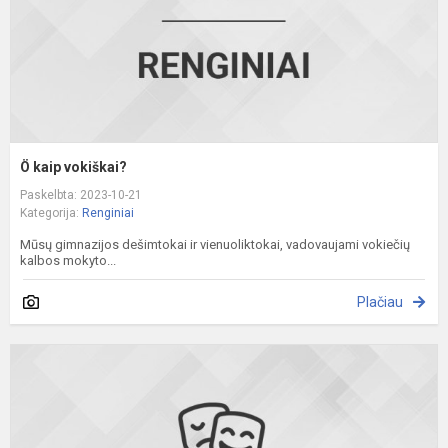
Ö kaip vokiškai?
Paskelbta: 2023-10-21
Kategorija:
Renginiai
Mūsų gimnazijos dešimtokai ir vienuoliktokai, vadovaujami vokiečių
kalbos mokyto...
Plačiau
Š
s
„
s