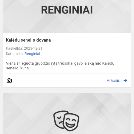
Kalėdų senelio dovana
Paskelbta: 2023-12-21
Kategorija:
Renginiai
Vieną snieguotą gruodžio rytą trečiokai gavo laišką nuo Kalėdų
senelio, kuris ji...
Plačiau
Ö
k
v