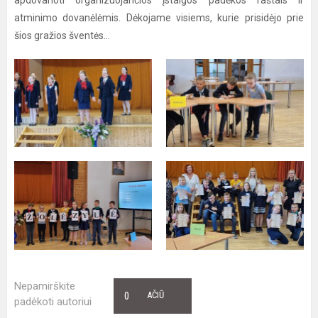
apdovanoti organizuojančios įstaigos padėkos raštais ir
atminimo dovanėlėmis. Dėkojame visiems, kurie prisidėjo prie
šios gražios šventės...
Nepamirškite
0
AČIŪ
padėkoti autoriui