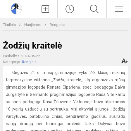
Paieška
Men
Titulinis
Naujienos
Renginiai
Žodžių kraitelė
Paskelbta: 2024-05-22
Kategorija:
Renginiai
Gegužės 21 d. mūsų gimnazijoje vyko 2-3 klasių mokinių
tarpmokyklinė viktorina ,,Žodžių kraitelė,,. Ją organizavo mūsų
gimnazijos logopedė Renata Ciparienė, spec. pedagogė Daiva
Jurgaitytė ir Germanto progimnazijos logopedė Rasa Vitė kartu
su spec. pedagoge Rasa Žiliuviene. Viktorinoje buvo atliekamos
10 įvairių užduočių su pertrauka. Visi aktyviai įsijungė į žodžių
varžytuves, patobulino žinias, bendravimo įgūdžius, susirado
naujų draugų bei turiningai praleido laiką. Dalyviai buvo