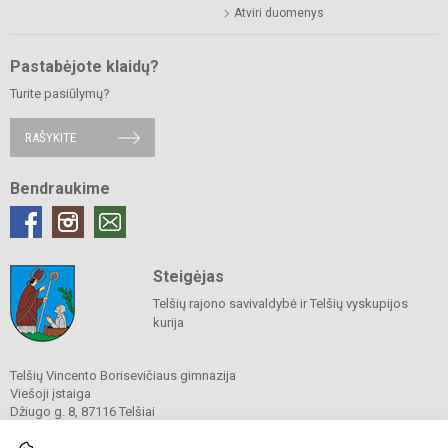
Atviri duomenys
Pastabėjote klaidų?
Turite pasiūlymų?
RAŠYKITE
Bendraukime
Steigėjas
Telšių rajono savivaldybė ir Telšių vyskupijos
kurija
Telšių Vincento Borisevičiaus gimnazija
Viešoji įstaiga
Džiugo g. 8, 87116 Telšiai
Tel./ faks.
8 444 60211
El. p.
gimnazija@borisevicius.lt