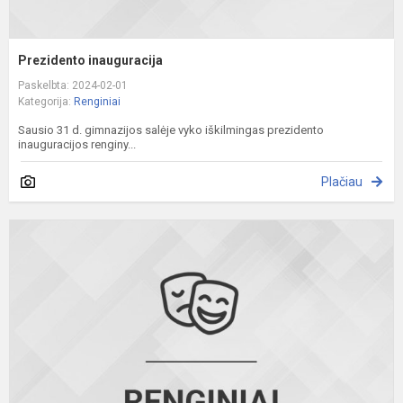
Prezidento inauguracija
Paskelbta: 2024-02-01
Kategorija:
Renginiai
Sausio 31 d. gimnazijos salėje vyko iškilmingas prezidento
inauguracijos renginy...
Plačiau
I
"
e