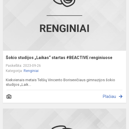
#
r
Šokio studijos „Laikas“ startas #BEACTIVE renginiuose
Paskelbta: 2023-09-26
Kategorija:
Renginiai
Kiekvienais metais Telšių Vincento Borisevičiaus gimnazijos šokio
studijos „Laik...
Plačiau
Į
š