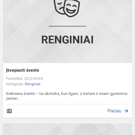
Įkvepianti šventė
Paskelbta: 2023-09-04
Kategorija:
Renginiai
Kiekviena šventė – tai akimirka, kuri ilgam, o kartais ir visam gyvenimui
įsimen...
Plačiau
A
l