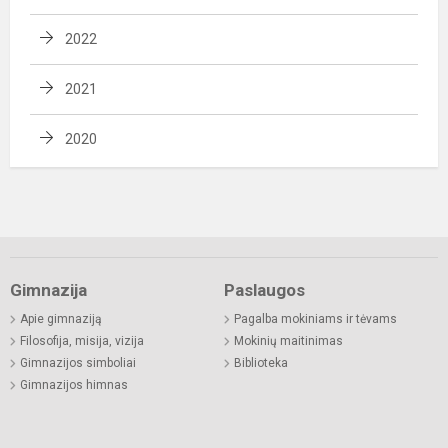
2022
2021
2020
Gimnazija
Paslaugos
Apie gimnaziją
Pagalba mokiniams ir tėvams
Filosofija, misija, vizija
Mokinių maitinimas
Gimnazijos simboliai
Biblioteka
Gimnazijos himnas