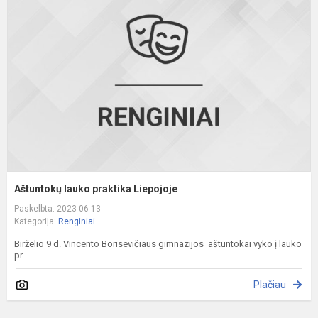
p
L
Aštuntokų lauko praktika Liepojoje
Paskelbta: 2023-06-13
Kategorija:
Renginiai
Birželio 9 d. Vincento Borisevičiaus gimnazijos aštuntokai vyko į lauko
pr...
Plačiau