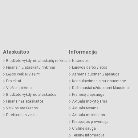
Ataskaitos
Informacija
Biudžeto vykdymo ataskaitų rinkiniai
Nuorodos
Finansinių ataskaitų rinkiniai
Laisvos darbo vietos
Lėšos veiklai viešinti
Asmens duomenų apsauga
Projektai
Konsultavimasis su visuomene
Viešieji pirkimai
Dažniausiai užduodami klausimai
Biudžeto vykdymo ataskaitos
Pranešėjų apsauga
Finansinės ataskaitos
Aktualu mokytojams
Veiklos ataskaitos
Aktualu tėvams
Direktoriaus veikla
Aktualu mokiniams
Korupcijos prevencija
Civilinė sauga
Teisinė informacija