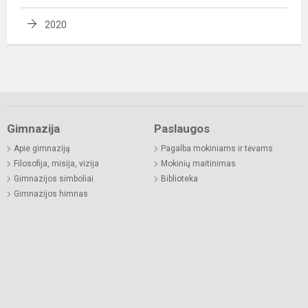
2020
Gimnazija
Paslaugos
Apie gimnaziją
Pagalba mokiniams ir tėvams
Filosofija, misija, vizija
Mokinių maitinimas
Gimnazijos simboliai
Biblioteka
Gimnazijos himnas