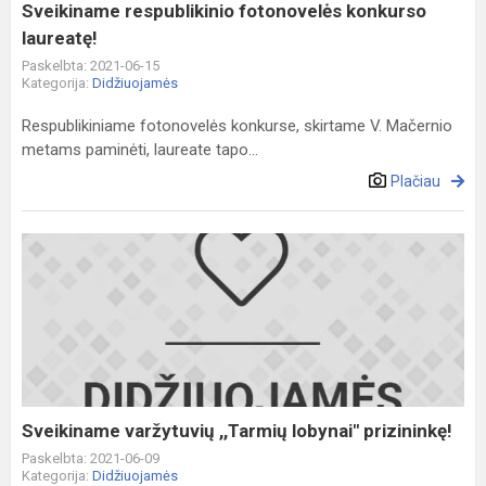
Sveikiname respublikinio fotonovelės konkurso
laureatę!
Paskelbta: 2021-06-15
Kategorija:
Didžiuojamės
Respublikiniame fotonovelės konkurse, skirtame V. Mačernio
metams paminėti, laureate tapo...
Plačiau
Sveikiname
varžytuvių
,,Tarmių
lobynai"
prizininkę!
Sveikiname varžytuvių ,,Tarmių lobynai" prizininkę!
Paskelbta: 2021-06-09
Kategorija:
Didžiuojamės