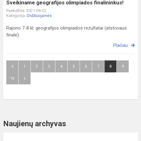
Sveikiname geografijos olimpiados finalininkus!
Paskelbta: 2021-04-22
Kategorija:
Didžiuojamės
Rajono 7-8 kl. geografijos olimpiados rezultatai (atstovaus
finale):
Plačiau
1
2
3
4
5
6
7
8
9
10
Naujienų archyvas