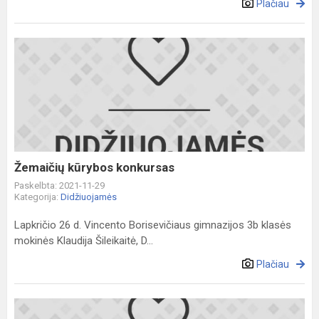
Plačiau
Žemaičių
kūrybos
konkursas
Žemaičių kūrybos konkursas
Paskelbta: 2021-11-29
Kategorija:
Didžiuojamės
Lapkričio 26 d. Vincento Borisevičiaus gimnazijos 3b klasės
mokinės Klaudija Šileikaitė, D...
Plačiau
Sveikiname