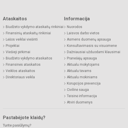
Ataskaitos
Informacija
Biudžeto vykdymo ataskaitų rinkiniai
Nuorodos
Finansinių ataskaitų rinkiniai
Laisvos darbo vietos
Lėšos veiklai viešinti
Asmens duomenų apsauga
Projektai
Konsultavimasis su visuomene
Viešieji pirkimai
Dažniausiai užduodami klausimai
Biudžeto vykdymo ataskaitos
Pranešėjų apsauga
Finansinės ataskaitos
Aktualu mokytojams
Veiklos ataskaitos
Aktualu tėvams
Direktoriaus veikla
Aktualu mokiniams
Korupcijos prevencija
Civilinė sauga
Teisinė informacija
Atviri duomenys
Pastabėjote klaidų?
Turite pasiūlymų?