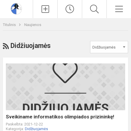
Paieška
Men
Titulinis
Naujienos
RSS
Didžiuojamės
Sveikiname
informatikos
olimpiados
prizininkę!
Sveikiname informatikos olimpiados prizininkę!
Paskelbta: 2021-12-22
Kategorija:
Didžiuojamės