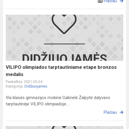
Plačiau
VILIPO
olimpiados
tarptautiniame
etape
bronzos
medalis
VILIPO olimpiados tarptautiniame etape bronzos
medalis
Paskelbta: 2021-05-24
Kategorija:
Didžiuojamės
IIIa klasės gimnazijos mokinė Gabrielė Žalpytė dalyvavo
tarptautinėje VILIPO olimpiadoje....
Plačiau