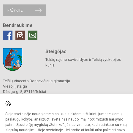
RAŠYKITE
Bendraukime
Steigėjas
Telšių rajono savivaldybė ir Telšių vyskupijos
kurija
Telšių Vincento Borisevičiaus gimnazija
Viešoji įstaiga
Džiugo g. 8, 87116 Telšiai
Tel./ faks.
8 444 60211
El. p.
gimnazija@borisevicius.lt
Duomenys kaupiami ir saugomi
Juridinių asmenų registre
Šioje svetainėje naudojame slapukus siekdami užtikrinti jums teikiamų
Įmonės kodas 190556414
paslaugų kokybę, analizuoti svetainės naudojimą ir optimizuoti naršymo
patirtį. Spustelėję mygtuką „Sutinku“, jūs patvirtinate, kad sutinkate su visų
slapukų naudojimu šioje svetainėje. Jei norite atšaukti arba pakeisti savo