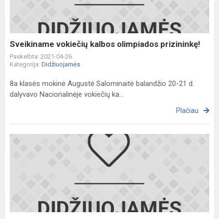
prizininkę!
Sveikiname vokiečių kalbos olimpiados prizininkę!
Paskelbta: 2021-04-26
Kategorija:
Didžiuojamės
8a klasės mokinė Augustė Salominaitė balandžio 20-21 d.
dalyvavo Nacionalinėje vokiečių ka...
Plačiau
Sveikiname
geografijos
olimpiados
finalininkus!