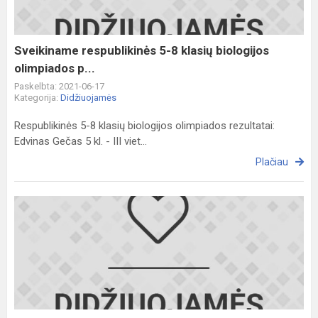
biologijos
olimpiados
p...
Sveikiname respublikinės 5-8 klasių biologijos
olimpiados p...
Paskelbta: 2021-06-17
Kategorija:
Didžiuojamės
Respublikinės 5-8 klasių biologijos olimpiados rezultatai:
Edvinas Gečas 5 kl. - III viet...
Plačiau
Sveikiname
respublikinio
fotonovelės
konkurso
laureatę!