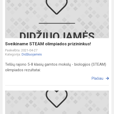
Sveikiname
STEAM
olimpiados
prizininkus!
Sveikiname STEAM olimpiados prizininkus!
Paskelbta: 2021-04-27
Kategorija:
Didžiuojamės
Telšių rajono 5-8 klasių gamtos mokslų - biologijos (STEAM)
olimpiados rezultatai:
Plačiau
Sveikiname
vokiečių
kalbos
olimpiados