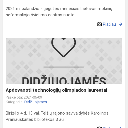
2021 m. balandžio - gegužės mėnesiais Lietuvos mokinių
neformaliojo švietimo centras nuoto...
Plačiau
Apdovanoti
technologijų
olimpiados
laureatai
Apdovanoti technologijų olimpiados laureatai
Paskelbta: 2021-06-09
Kategorija:
Didžiuojamės
Birželio 4 d. 13 val. Telšių rajono savivaldybės Karolinos
Praniauskaitės bibliotekos 3 au...