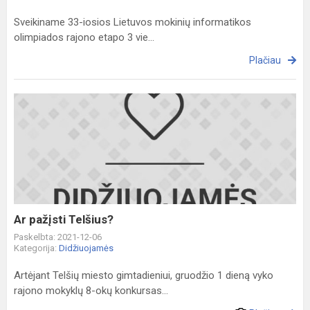
Sveikiname 33-iosios Lietuvos mokinių informatikos
olimpiados rajono etapo 3 vie...
Plačiau
Ar
pažįsti
Telšius?
Ar pažįsti Telšius?
Paskelbta: 2021-12-06
Kategorija:
Didžiuojamės
Artėjant Telšių miesto gimtadieniui, gruodžio 1 dieną vyko
rajono mokyklų 8-okų konkursas...