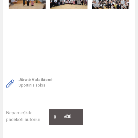
Jūratė Valatkienė
Sportinis šokis
Nepamirškite
0
AČIŪ
padėkoti autoriui