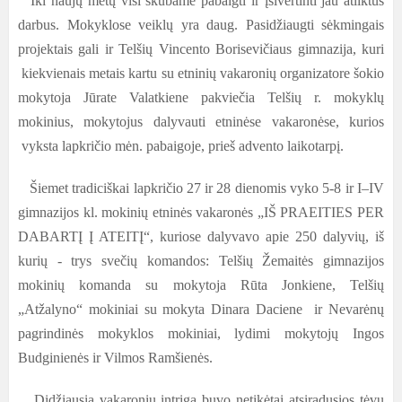
Iki naujų metų visi skubame pabaigti ir įsivertinti jau atliktus
darbus. Mokyklose veiklų yra daug. Pasidžiaugti sėkmingais
projektais gali ir Telšių Vincento Borisevičiaus gimnazija, kuri
kiekvienais metais kartu su etninių vakaronių organizatore šokio
mokytoja Jūrate Valatkiene pakviečia Telšių r. mokyklų
mokinius, mokytojus dalyvauti etninėse vakaronėse, kurios
vyksta lapkričio mėn. pabaigoje, prieš advento laikotarpį.
Šiemet tradiciškai lapkričio 27 ir 28 dienomis vyko 5-8 ir I–IV
gimnazijos kl. mokinių etninės vakaronės „IŠ PRAEITIES PER
DABARTĮ Į ATEITĮ“, kuriose dalyvavo apie 250 dalyvių, iš
kurių - trys svečių komandos: Telšių Žemaitės gimnazijos
mokinių komanda su mokytoja Rūta Jonkiene, Telšių
„Atžalyno“ mokiniai su mokyta Dinara Daciene ir Nevarėnų
pagrindinės mokyklos mokiniai, lydimi mokytojų Ingos
Budginienės ir Vilmos Ramšienės.
Didžiausia vakaronių intriga buvo netikėtai atsiradusios tėvų