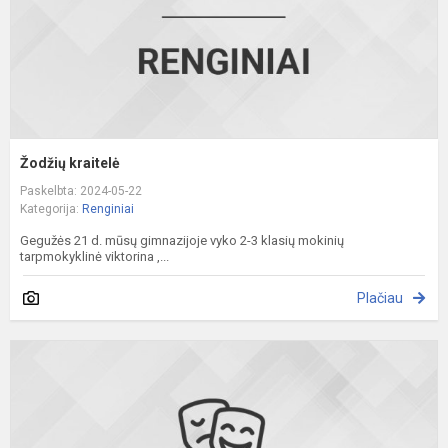
Žodžių kraitelė
Paskelbta: 2024-05-22
Kategorija:
Renginiai
Gegužės 21 d. mūsų gimnazijoje vyko 2-3 klasių mokinių
tarpmokyklinė viktorina ,...
Plačiau
K
at
s
t
p