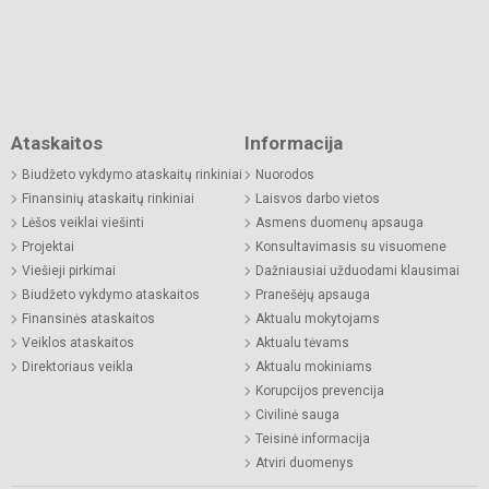
Ataskaitos
Informacija
Biudžeto vykdymo ataskaitų rinkiniai
Nuorodos
Finansinių ataskaitų rinkiniai
Laisvos darbo vietos
Lėšos veiklai viešinti
Asmens duomenų apsauga
Projektai
Konsultavimasis su visuomene
Viešieji pirkimai
Dažniausiai užduodami klausimai
Biudžeto vykdymo ataskaitos
Pranešėjų apsauga
Finansinės ataskaitos
Aktualu mokytojams
Veiklos ataskaitos
Aktualu tėvams
Direktoriaus veikla
Aktualu mokiniams
Korupcijos prevencija
Civilinė sauga
Teisinė informacija
Atviri duomenys