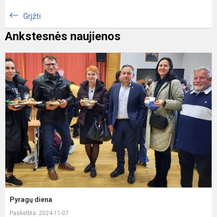
Grįžti
Ankstesnės naujienos
P
d
Pyragų diena
Paskelbta: 2024-11-07