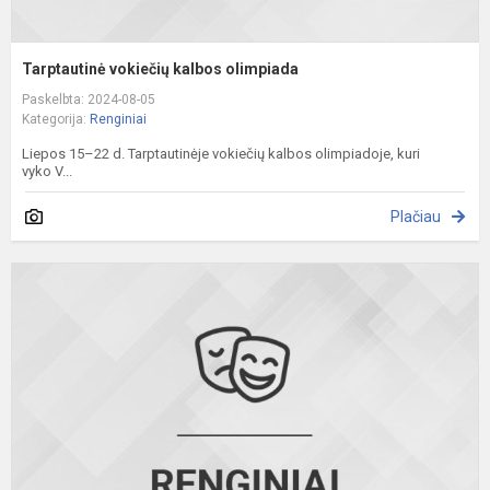
Tarptautinė vokiečių kalbos olimpiada
Paskelbta: 2024-08-05
Kategorija:
Renginiai
Liepos 15–22 d. Tarptautinėje vokiečių kalbos olimpiadoje, kuri
vyko V...
Plačiau
P
d
p