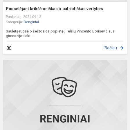
Puoselėjant krikščioniškas ir patriotiškas vertybes
Paskelbta: 2024-09-12
Kategorija:
Renginiai
Saulėtą rugsėjo šeštosios popietę į Telšių Vincento Borisevičiaus
gimnazijos akt...
Plačiau
T
v
k
o