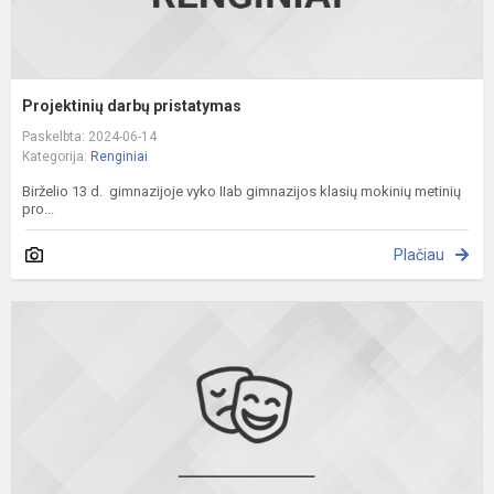
Projektinių darbų pristatymas
Paskelbta: 2024-06-14
Kategorija:
Renginiai
Birželio 13 d. gimnazijoje vyko IIab gimnazijos klasių mokinių metinių
pro...
Plačiau
O
v
c