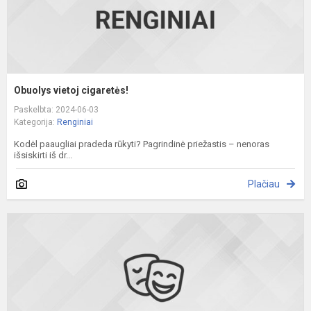
Obuolys vietoj cigaretės!
Paskelbta: 2024-06-03
Kategorija:
Renginiai
Kodėl paaugliai pradeda rūkyti? Pagrindinė priežastis – nenoras
išsiskirti iš dr...
Plačiau
Ž
k