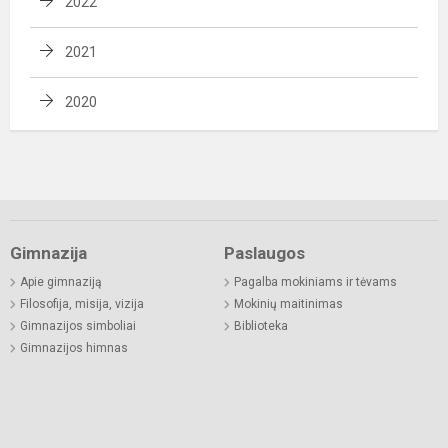
2022
2021
2020
Gimnazija
Paslaugos
Apie gimnaziją
Pagalba mokiniams ir tėvams
Filosofija, misija, vizija
Mokinių maitinimas
Gimnazijos simboliai
Biblioteka
Gimnazijos himnas