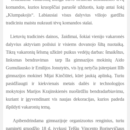
komandos, kurios kruopščiai paruošė užduotis, kaip antai šokį
„Klumpakojis“. Labiausiai visus dalyvius viliojo gardžiu
tradiciniu maistu nukrauti tėvų komandos stalai.
Lietuvių tradicinės dainos, žaidimai, šokiai vienijo vakaronės
dalyvius aktyviam poilsiui ir visiems dovanojo šiltą nuotaiką.
Tikrą vakaronių šėlsmą užkūrė puikus vedėjų darbas: šmaikštus,
linksmas bendravimas tarp IIa gimnazijos mokinių Aido
Gumuliausko ir Emilijos Jonutytės, vis lyg netyčia įsiterpiant IIIb
gimnazijos mokinei Mijai Kinčiūtei, kūrė jaukią aplinką. Turiu
pasidžiaugti ir kiekvienais metais dailės ir technologijos
mokytojos Marijos Krajinskienės nuoširdžiu bendradarbiavimu,
kuriant ir įgyvendinant vis naujas dekoracijas, kurios padeda
išpildyti vakaronių temą.
Apibendrindama gimnazijoje organizuotus renginius, turiu
paminėti gruodžio 18 d. įvykusį Telšių Vincento Borisevičiaus