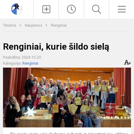
Paieška
Men
Titulinis
Naujienos
Renginiai
Renginiai, kurie šildo sielą
Paskelbta: 2024-12-20
Kategorija:
Renginiai