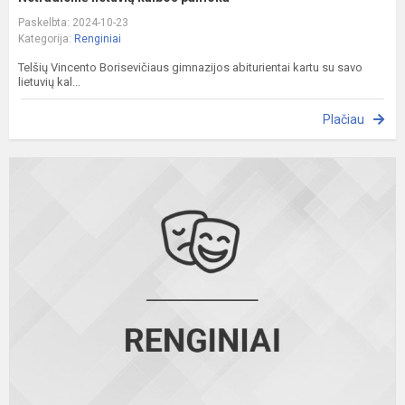
Paskelbta: 2024-10-23
Kategorija:
Renginiai
Telšių Vincento Borisevičiaus gimnazijos abiturientai kartu su savo
lietuvių kal...
Plačiau
P
k
ir
p
v