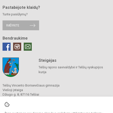
Pastabėjote klaidų?
Turite pasiūlymų?
RAŠYKITE
Bendraukime
Steigėjas
Telšių rajono savivaldybė ir Telšių vyskupijos
kurija
Telšių Vincento Borisevičiaus gimnazija
Viešoji įstaiga
Džiugo g. 8, 87116 Telšiai
Tel./ faks.
8 444 60211
El. p.
gimnazija@borisevicius.lt
Duomenys kaupiami ir saugomi
Juridinių asmenų registre