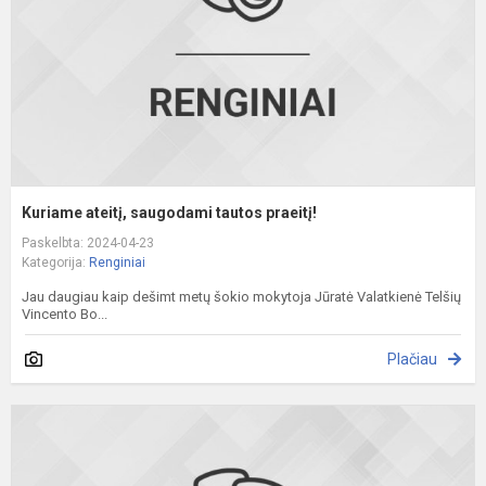
Kuriame ateitį, saugodami tautos praeitį!
Paskelbta: 2024-04-23
Kategorija:
Renginiai
Jau daugiau kaip dešimt metų šokio mokytoja Jūratė Valatkienė Telšių
Vincento Bo...
Plačiau
V
v