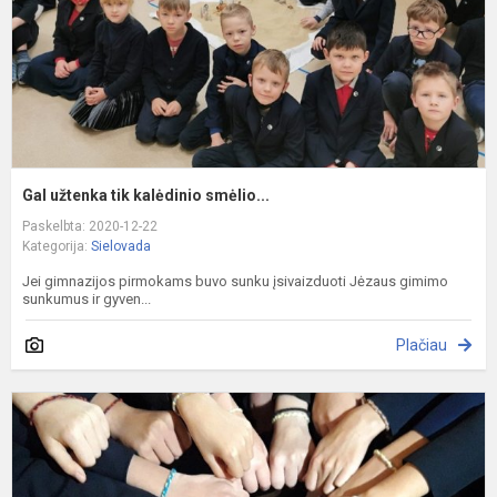
Gal užtenka tik kalėdinio smėlio...
Paskelbta: 2020-12-22
Kategorija:
Sielovada
Jei gimnazijos pirmokams buvo sunku įsivaizduoti Jėzaus gimimo
sunkumus ir gyven...
Plačiau
V
p
m
d