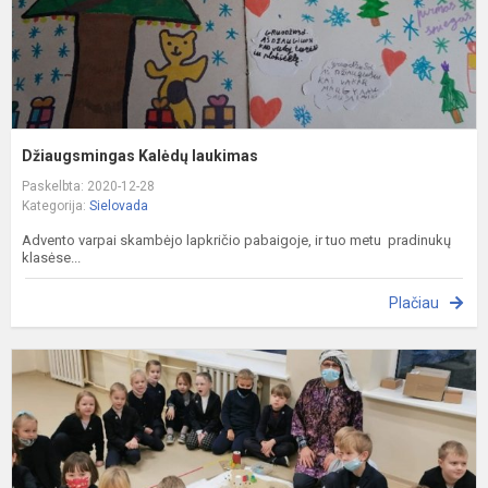
Džiaugsmingas Kalėdų laukimas
Paskelbta: 2020-12-28
Kategorija:
Sielovada
Advento varpai skambėjo lapkričio pabaigoje, ir tuo metu pradinukų
klasėse...
Plačiau
G
u
t
k
s