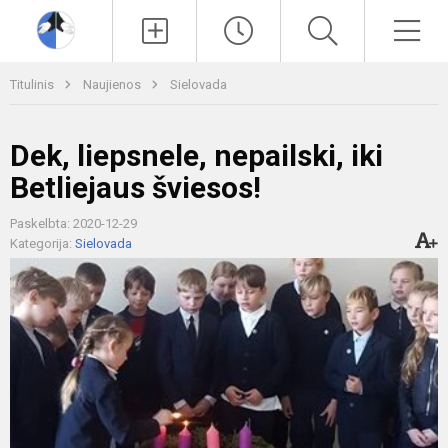
Paieška
Men
Titulinis
Naujienos
Sielovada
Dek, liepsnele, nepailski, iki
Betliejaus šviesos!
Paskelbta: 2020-12-29
Kategorija:
Sielovada