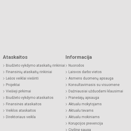
Ataskaitos
Informacija
Biudžeto vykdymo ataskaitų rinkiniai
Nuorodos
Finansinių ataskaitų rinkiniai
Laisvos darbo vietos
Lėšos veiklai viešinti
Asmens duomenų apsauga
Projektai
Konsultavimasis su visuomene
Viešieji pirkimai
Dažniausiai užduodami klausimai
Biudžeto vykdymo ataskaitos
Pranešėjų apsauga
Finansinės ataskaitos
Aktualu mokytojams
Veiklos ataskaitos
Aktualu tėvams
Direktoriaus veikla
Aktualu mokiniams
Korupcijos prevencija
Civilinė sauga