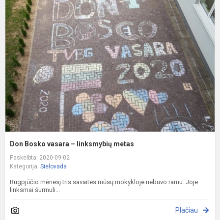
B
v
–
l
m
Don Bosko vasara – linksmybių metas
Paskelbta: 2020-09-02
Kategorija:
Sielovada
Rugpjūčio mėnesį tris savaites mūsų mokykloje nebuvo ramu. Joje
linksmai šurmuli...
Plačiau