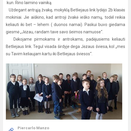
kun. Rino laimino vainiką.
Uždegant antrąją žvakę, mokyklą Betliejaus link lydėjo 2b klasės
mokiniai. Jie aiškino, kad antroji žvakė ieško namų, todėl reikia
keliauti iki bet – lehem ( duonos namai). Paskui buvo giedama
giesmė „Jėzau, randam tave savo šeimos namuose“.
Dėkojame pirmokams ir antrokams, padėjusiems keliauti
Betliejaus link. Tegul visada širdyje dega Jėzaus šviesa, kol „mes
su Tavim keliaujam kartu iki Betliejaus šviesos“.
Piercarlo Manzo