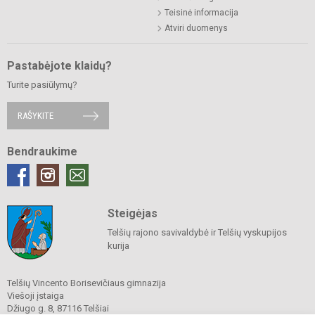
Teisinė informacija
Atviri duomenys
Pastabėjote klaidų?
Turite pasiūlymų?
RAŠYKITE
Bendraukime
Steigėjas
Telšių rajono savivaldybė ir Telšių vyskupijos
kurija
Telšių Vincento Borisevičiaus gimnazija
Viešoji įstaiga
Džiugo g. 8, 87116 Telšiai