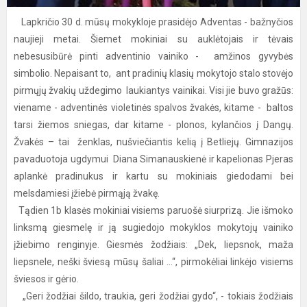
Lapkričio 30 d. mūsų mokykloje prasidėjo Adventas - bažnyčios
naujieji metai. Šiemet mokiniai su auklėtojais ir tėvais
nebesusibūrė pinti adventinio vainiko - amžinos gyvybės
simbolio. Nepaisant to, ant pradinių klasių mokytojo stalo stovėjo
pirmųjų žvakių uždegimo laukiantys vainikai. Visi jie buvo gražūs:
viename - adventinės violetinės spalvos žvakės, kitame - baltos
tarsi žiemos sniegas, dar kitame - plonos, kylančios į Dangų.
Žvakės – tai ženklas, nušviečiantis kelią į Betliejų. Gimnazijos
pavaduotoja ugdymui Diana Simanauskienė ir kapelionas Pjeras
aplankė pradinukus ir kartu su mokiniais giedodami bei
melsdamiesi įžiebė pirmąją žvakę.
Tądien 1b klasės mokiniai visiems paruošė siurprizą. Jie išmoko
linksmą giesmelę ir ją sugiedojo mokyklos mokytojų vainiko
įžiebimo renginyje. Giesmės žodžiais: „Dek, liepsnok, maža
liepsnele, neški šviesą mūsų šaliai ...“, pirmokėliai linkėjo visiems
šviesos ir gėrio.
„Geri žodžiai šildo, traukia, geri žodžiai gydo“, - tokiais žodžiais