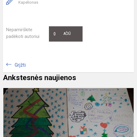
Kapelionas
Nepamirškite
0
AČIŪ
padėkoti autoriui
Grįžti
Ankstesnės naujienos
D
K
l