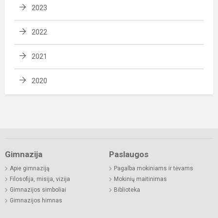
2023
2022
2021
2020
Gimnazija
Paslaugos
Apie gimnaziją
Pagalba mokiniams ir tėvams
Filosofija, misija, vizija
Mokinių maitinimas
Gimnazijos simboliai
Biblioteka
Gimnazijos himnas