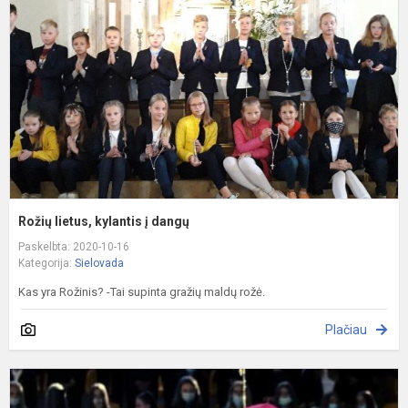
į
d
Rožių lietus, kylantis į dangų
Paskelbta: 2020-10-16
Kategorija:
Sielovada
Kas yra Rožinis? -Tai supinta gražių maldų rožė.
Plačiau
V
p