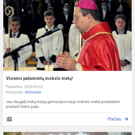
m
m
Visiems palaimintų mokslo metų!
Paskelbta: 2020-09-03
Kategorija:
Sielovada
Jau daugelį metų mūsų gimnazijos nauji mokslo metai pradedami
prašant Dievo pala...
Plačiau
D