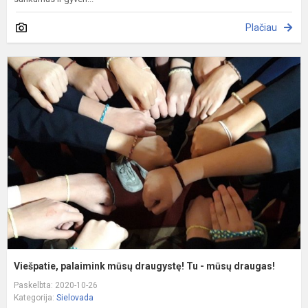
Plačiau
V
p
m
d
T
-
m
d
Viešpatie, palaimink mūsų draugystę! Tu - mūsų draugas!
Paskelbta: 2020-10-26
Kategorija:
Sielovada