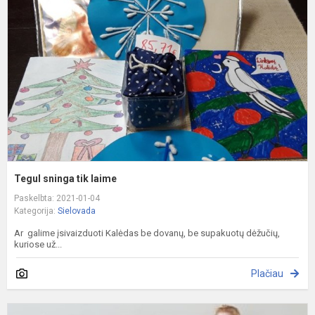
t
l
Tegul sninga tik laime
Paskelbta: 2021-01-04
Kategorija:
Sielovada
Ar galime įsivaizduoti Kalėdas be dovanų, be supakuotų dėžučių,
kuriose už...
Plačiau
D