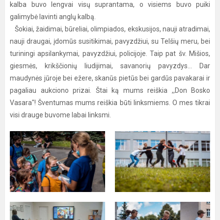
kalba buvo lengvai visų suprantama, o visiems buvo puiki
galimybė lavinti anglų kalbą.
Šokiai, žaidimai, būreliai, olimpiados, ekskusijos, nauji atradimai,
nauji draugai, įdomūs susitikimai, pavyzdžiui, su Telšių meru, bei
turiningi apsilankymai, pavyzdžiui, policijoje. Taip pat šv. Mišios,
giesmės, krikščionių liudijimai, savanorių pavyzdys... Dar
maudynės jūroje bei ežere, skanūs pietūs bei gardūs pavakarai ir
pagaliau aukciono prizai. Štai ką mums reiškia ,,Don Bosko
Vasara"! Šventumas mums reiškia būti linksmiems. O mes tikrai
visi drauge buvome labai linksmi.