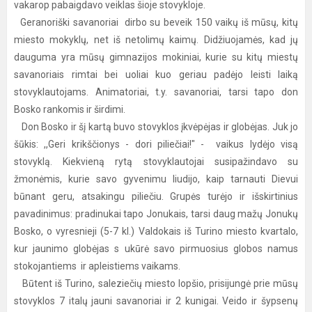
vakarop pabaigdavo veiklas šioje stovykloje.
Geranoriški savanoriai dirbo su beveik 150 vaikų iš mūsų, kitų
miesto mokyklų, net iš netolimų kaimų. Didžiuojamės, kad jų
dauguma yra mūsų gimnazijos mokiniai, kurie su kitų miestų
savanoriais rimtai bei uoliai kuo geriau padėjo leisti laiką
stovyklautojams. Animatoriai, t.y. savanoriai, tarsi tapo don
Bosko rankomis ir širdimi.
Don Bosko ir šį kartą buvo stovyklos įkvėpėjas ir globėjas. Juk jo
šūkis: ,,Geri krikščionys - dori piliečiai!" - vaikus lydėjo visą
stovyklą. Kiekvieną rytą stovyklautojai susipažindavo su
žmonėmis, kurie savo gyvenimu liudijo, kaip tarnauti Dievui
būnant geru, atsakingu piliečiu. Grupės turėjo ir išskirtinius
pavadinimus: pradinukai tapo Jonukais, tarsi daug mažų Jonukų
Bosko, o vyresnieji (5-7 kl.) Valdokais iš Turino miesto kvartalo,
kur jaunimo globėjas s ukūrė savo pirmuosius globos namus
stokojantiems ir apleistiems vaikams.
Būtent iš Turino, saleziečių miesto lopšio, prisijungė prie mūsų
stovyklos 7 italų jauni savanoriai ir 2 kunigai. Veido ir šypsenų