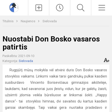
Paieška
Men
Titulinis
Naujienos
Sielovada
Nuostabi Don Bosko vasaros
patirtis
Paskelbta: 2021-09-10
Kategorija:
Sielovada
Rugpjūtį mūsų mokykla vėl atvėrė duris Don Bosko vasaros
stovyklos vaikams. Linksmi vaikai tarsi gandriukų pulkai kasdien
susiburdavo Vincento Borisevičiaus gimnazijos aikštelėje,
laukdami, kad savanoriai juos įleistų vidun, kur jie galėtų žaisti,
užsiimti įdomia veikla būreliuose ar linksmai šokti. ,,Happy
dance"- tai stovyklos himnas, dvi savaites du kartus kasdien
garsiai skambėjęs. Taip vaikai gera nuotaika pradėdavo ir