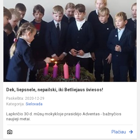
l
n
ik
B
š
Dek, liepsnele, nepailski, iki Betliejaus šviesos!
Paskelbta: 2020-12-29
Kategorija:
Sielovada
Lapkričio 30 d. mūsų mokykloje prasidėjo Adventas - bažnyčios
naujieji metai.
Plačiau