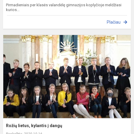
Pirmadieniais per klasės valandėlę gimnazijos koplyčioje meldžiasi
kurios...
Plačiau
R
l
k
į
d
Rožių lietus, kylantis į dangų
Paskelbta: 2020-10-16