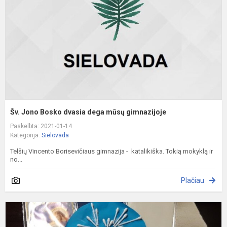
d
m
g
Šv. Jono Bosko dvasia dega mūsų gimnazijoje
Paskelbta: 2021-01-14
Kategorija:
Sielovada
Telšių Vincento Borisevičiaus gimnazija - katalikiška. Tokią mokyklą ir
no...
Plačiau
T
s