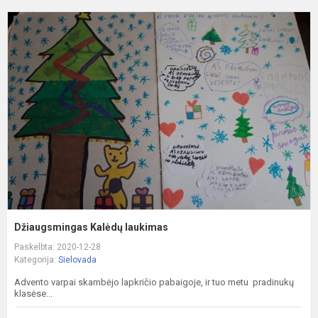
D
K
l
Džiaugsmingas Kalėdų laukimas
Paskelbta: 2020-12-28
Kategorija:
Sielovada
Advento varpai skambėjo lapkričio pabaigoje, ir tuo metu pradinukų
klasėse...