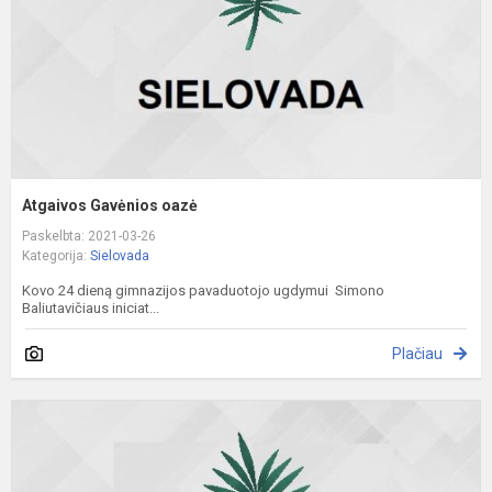
Atgaivos Gavėnios oazė
Paskelbta: 2021-03-26
Kategorija:
Sielovada
Kovo 24 dieną gimnazijos pavaduotojo ugdymui Simono
Baliutavičiaus iniciat...
Plačiau
Š
J
B
d