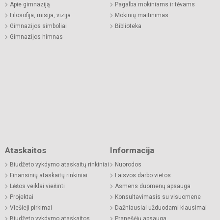
Apie gimnaziją
Pagalba mokiniams ir tėvams
Filosofija, misija, vizija
Mokinių maitinimas
Gimnazijos simboliai
Biblioteka
Gimnazijos himnas
Ataskaitos
Informacija
Biudžeto vykdymo ataskaitų rinkiniai
Nuorodos
Finansinių ataskaitų rinkiniai
Laisvos darbo vietos
Lėšos veiklai viešinti
Asmens duomenų apsauga
Projektai
Konsultavimasis su visuomene
Viešieji pirkimai
Dažniausiai užduodami klausimai
Biudžeto vykdymo ataskaitos
Pranešėjų apsauga