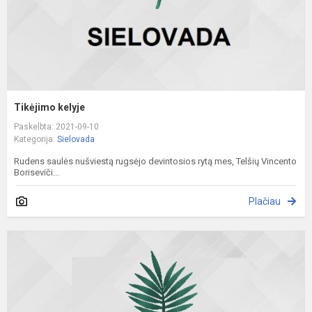
Tikėjimo kelyje
Paskelbta: 2021-09-10
Kategorija:
Sielovada
Rudens saulės nušviestą rugsėjo devintosios rytą mes, Telšių Vincento
Boriseviči...
Plačiau
A
G
o