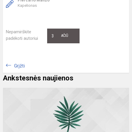
Piercarlo Manzo
Kapelionas
Nepamirškite
3
AČIŪ
padėkoti autoriui
Grįžti
Ankstesnės naujienos
T
k