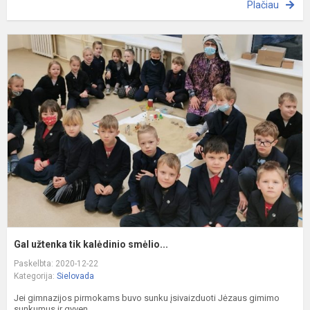
Plačiau
G
u
t
k
s
Gal užtenka tik kalėdinio smėlio...
Paskelbta: 2020-12-22
Kategorija:
Sielovada
Jei gimnazijos pirmokams buvo sunku įsivaizduoti Jėzaus gimimo
sunkumus ir gyven...