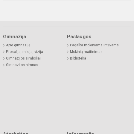
Gimnazija
Paslaugos
Apie gimnaziją
Pagalba mokiniams ir tėvams
Filosofija, misija, vizija
Mokinių maitinimas
Gimnazijos simboliai
Biblioteka
Gimnazijos himnas