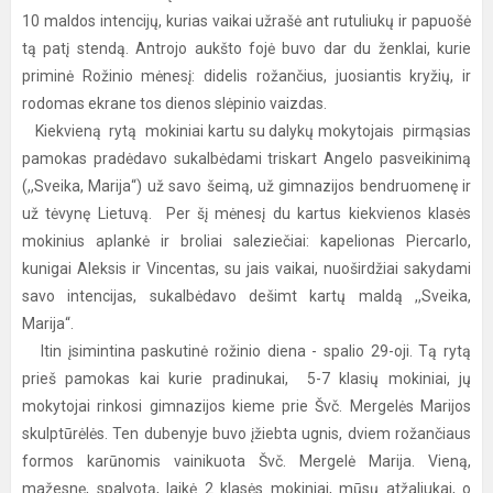
10 maldos intencijų, kurias vaikai užrašė ant rutuliukų ir papuošė
tą patį stendą. Antrojo aukšto fojė buvo dar du ženklai, kurie
priminė Rožinio mėnesį: didelis rožančius, juosiantis kryžių, ir
rodomas ekrane tos dienos slėpinio vaizdas.
Kiekvieną rytą mokiniai kartu su dalykų mokytojais pirmąsias
pamokas pradėdavo sukalbėdami triskart Angelo pasveikinimą
(,,Sveika, Marija“) už savo šeimą, už gimnazijos bendruomenę ir
už tėvynę Lietuvą. Per šį mėnesį du kartus kiekvienos klasės
mokinius aplankė ir broliai saleziečiai: kapelionas Piercarlo,
kunigai Aleksis ir Vincentas, su jais vaikai, nuoširdžiai sakydami
savo intencijas, sukalbėdavo dešimt kartų maldą ,,Sveika,
Marija“.
Itin įsimintina paskutinė rožinio diena - spalio 29-oji. Tą rytą
prieš pamokas kai kurie pradinukai, 5-7 klasių mokiniai, jų
mokytojai rinkosi gimnazijos kieme prie Švč. Mergelės Marijos
skulptūrėlės. Ten dubenyje buvo įžiebta ugnis, dviem rožančiaus
formos karūnomis vainikuota Švč. Mergelė Marija. Vieną,
mažesnę, spalvotą, laikė 2 klasės mokiniai, mūsų atžaliukai, o