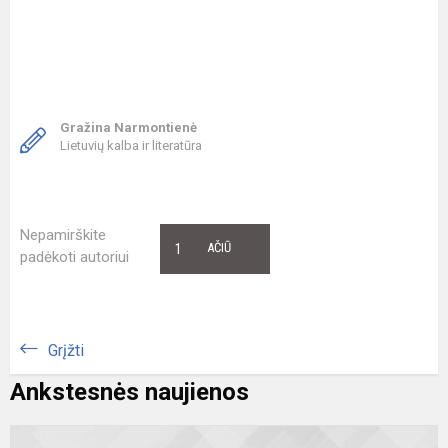
Gražina Narmontienė
Lietuvių kalba ir literatūra
Nepamirškite
1
AČIŪ
padėkoti autoriui
Grįžti
Ankstesnės naujienos
V