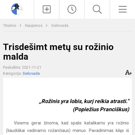
Paieška
Men
Titulinis
Naujienos
Sielovada
Trisdešimt metų su rožinio
malda
Paskelbta: 2021-11-21
Kategorija:
Sielovada
,,Rožinis yra lobis, kurį reikia atrasti.“
(Popiežius Pranciškus)
Visiems gerai žinoma, kad spalis katalikams yra rožinio
(liaudiškai vadinamo rožančiaus) mėnuo. Pavadinimas kilęs iš