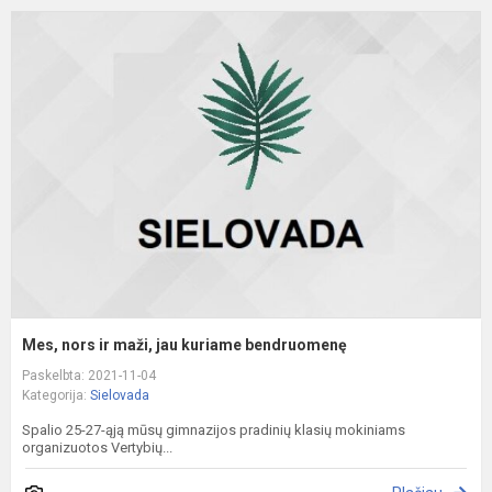
M
n
ir
m
j
k
b
Mes, nors ir maži, jau kuriame bendruomenę
Paskelbta: 2021-11-04
Kategorija:
Sielovada
Spalio 25-27-ąją mūsų gimnazijos pradinių klasių mokiniams
organizuotos Vertybių...