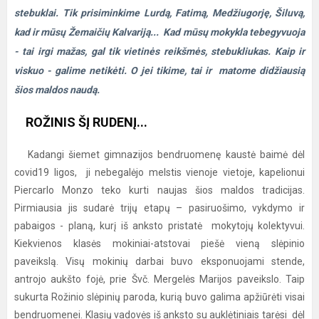
stebuklai. Tik prisiminkime Lurdą, Fatimą, Medžiugorję, Šiluvą,
kad ir mūsų Žemaičių Kalvariją... Kad mūsų mokykla tebegyvuoja
- tai irgi mažas, gal tik vietinės reikšmės, stebukliukas. Kaip ir
viskuo - galime netikėti. O jei tikime, tai ir matome didžiausią
šios maldos naudą.
ROŽINIS ŠĮ RUDENĮ...
Kadangi šiemet gimnazijos bendruomenę kaustė baimė dėl
covid19 ligos, ji nebegalėjo melstis vienoje vietoje, kapelionui
Piercarlo Monzo teko kurti naujas šios maldos tradicijas.
Pirmiausia jis sudarė trijų etapų – pasiruošimo, vykdymo ir
pabaigos - planą, kurį iš anksto pristatė mokytojų kolektyvui.
Kiekvienos klasės mokiniai-atstovai piešė vieną slėpinio
paveikslą. Visų mokinių darbai buvo eksponuojami stende,
antrojo aukšto fojė, prie Švč. Mergelės Marijos paveikslo. Taip
sukurta Rožinio slėpinių paroda, kurią buvo galima apžiūrėti visai
bendruomenei. Klasių vadovės iš anksto su auklėtiniais tarėsi dėl