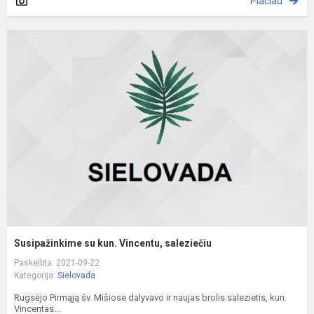
Plačiau
S
s
k
V
s
Susipažinkime su kun. Vincentu, saleziečiu
Paskelbta: 2021-09-22
Kategorija:
Sielovada
Rugsėjo Pirmąją šv. Mišiose dalyvavo ir naujas brolis salezietis, kun.
Vincentas...