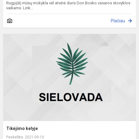
Rugpjūtį mūsų mokykla vėl atvėrė duris Don Bosko vasaros stovyklos
vaikams. Link...
Plačiau
T
k
Tikėjimo kelyje
Paskelbta: 2021-09-10