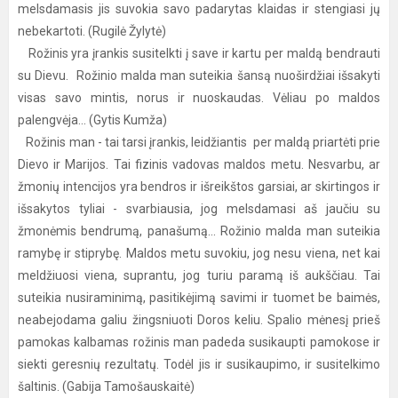
melsdamasis jis suvokia savo padarytas klaidas ir stengiasi jų
nebekartoti. (Rugilė Žylytė)
Rožinis yra įrankis susitelkti į save ir kartu per maldą bendrauti
su Dievu. Rožinio malda man suteikia šansą nuoširdžiai išsakyti
visas savo mintis, norus ir nuoskaudas. Vėliau po maldos
palengvėja... (Gytis Kumža)
Rožinis man - tai tarsi įrankis, leidžiantis per maldą priartėti prie
Dievo ir Marijos. Tai fizinis vadovas maldos metu. Nesvarbu, ar
žmonių intencijos yra bendros ir išreikštos garsiai, ar skirtingos ir
išsakytos tyliai - svarbiausia, jog melsdamasi aš jaučiu su
žmonėmis bendrumą, panašumą... Rožinio malda man suteikia
ramybę ir stiprybę. Maldos metu suvokiu, jog nesu viena, net kai
meldžiuosi viena, suprantu, jog turiu paramą iš aukščiau. Tai
suteikia nusiraminimą, pasitikėjimą savimi ir tuomet be baimės,
neabejodama galiu žingsniuoti Doros keliu. Spalio mėnesį prieš
pamokas kalbamas rožinis man padeda susikaupti pamokose ir
siekti geresnių rezultatų. Todėl jis ir susikaupimo, ir susitelkimo
šaltinis. (Gabija Tamošauskaitė)