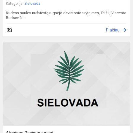
Kategorija:
Sielovada
Rudens saulės nušviestą rugsėjo devintosios rytą mes, Telšių Vincento
Boriseviči...
Plačiau
A
G
o
Atgaivos Gavėnios oazė