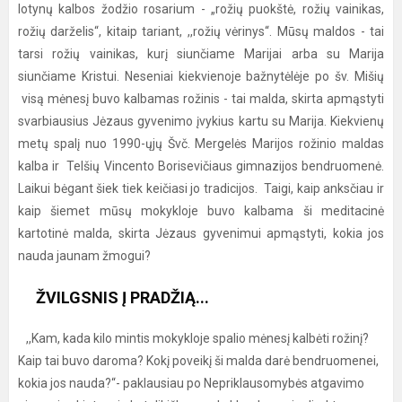
lotynų kalbos žodžio rosarium - „rožių puokštė, rožių vainikas,
rožių darželis“, kitaip tariant, ,,rožių vėrinys“. Mūsų maldos - tai
tarsi rožių vainikas, kurį siunčiame Marijai arba su Marija
siunčiame Kristui. Neseniai kiekvienoje bažnytėlėje po šv. Mišių
visą mėnesį buvo kalbamas rožinis - tai malda, skirta apmąstyti
svarbiausius Jėzaus gyvenimo įvykius kartu su Marija. Kiekvienų
metų spalį nuo 1990-ųjų Švč. Mergelės Marijos rožinio maldas
kalba ir Telšių Vincento Borisevičiaus gimnazijos bendruomenė.
Laikui bėgant šiek tiek keičiasi jo tradicijos. Taigi, kaip anksčiau ir
kaip šiemet mūsų mokykloje buvo kalbama ši meditacinė
kartotinė malda, skirta Jėzaus gyvenimui apmąstyti, kokia jos
nauda jaunam žmogui?
ŽVILGSNIS Į PRADŽIĄ...
,,Kam, kada kilo mintis mokykloje spalio mėnesį kalbėti rožinį?
Kaip tai buvo daroma? Kokį poveikį ši malda darė bendruomenei,
kokia jos nauda?“- paklausiau po Nepriklausomybės atgavimo