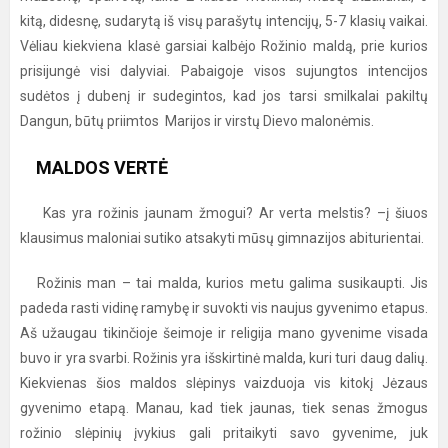
kitą, didesnę, sudarytą iš visų parašytų intencijų, 5-7 klasių vaikai.
Vėliau kiekviena klasė garsiai kalbėjo Rožinio maldą, prie kurios
prisijungė visi dalyviai. Pabaigoje visos sujungtos intencijos
sudėtos į dubenį ir sudegintos, kad jos tarsi smilkalai pakiltų
Dangun, būtų priimtos Marijos ir virstų Dievo malonėmis.
MALDOS VERTĖ
Kas yra rožinis jaunam žmogui? Ar verta melstis? –į šiuos
klausimus maloniai sutiko atsakyti mūsų gimnazijos abiturientai.
Rožinis man – tai malda, kurios metu galima susikaupti. Jis
padeda rasti vidinę ramybę ir suvokti vis naujus gyvenimo etapus.
Aš užaugau tikinčioje šeimoje ir religija mano gyvenime visada
buvo ir yra svarbi. Rožinis yra išskirtinė malda, kuri turi daug dalių.
Kiekvienas šios maldos slėpinys vaizduoja vis kitokį Jėzaus
gyvenimo etapą. Manau, kad tiek jaunas, tiek senas žmogus
rožinio slėpinių įvykius gali pritaikyti savo gyvenime, juk