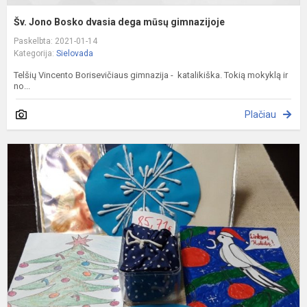
Šv. Jono Bosko dvasia dega mūsų gimnazijoje
Paskelbta: 2021-01-14
Kategorija:
Sielovada
Telšių Vincento Borisevičiaus gimnazija - katalikiška. Tokią mokyklą ir
no...
Plačiau
T
s
t
l