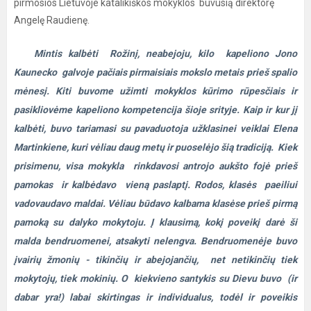
pirmosios Lietuvoje katalikiškos mokyklos buvusią direktorę
Angelę Raudienę.
Mintis kalbėti Rožinį, neabejoju, kilo kapeliono Jono
Kaunecko galvoje pačiais pirmaisiais mokslo metais prieš spalio
mėnesį. Kiti buvome užimti mokyklos kūrimo rūpesčiais ir
pasikliovėme kapeliono kompetencija šioje srityje. Kaip ir kur jį
kalbėti, buvo tariamasi su pavaduotoja užklasinei veiklai Elena
Martinkiene, kuri vėliau daug metų ir puoselėjo šią tradiciją. Kiek
prisimenu, visa mokykla rinkdavosi antrojo aukšto fojė prieš
pamokas ir kalbėdavo vieną paslaptį. Rodos, klasės paeiliui
vadovaudavo maldai. Vėliau būdavo kalbama klasėse prieš pirmą
pamoką su dalyko mokytoju. Į klausimą, kokį poveikį darė ši
malda bendruomenei, atsakyti nelengva. Bendruomenėje buvo
įvairių žmonių - tikinčių ir abejojančių, net netikinčių tiek
mokytojų, tiek mokinių. O kiekvieno santykis su Dievu buvo (ir
dabar yra!) labai skirtingas ir individualus, todėl ir poveikis