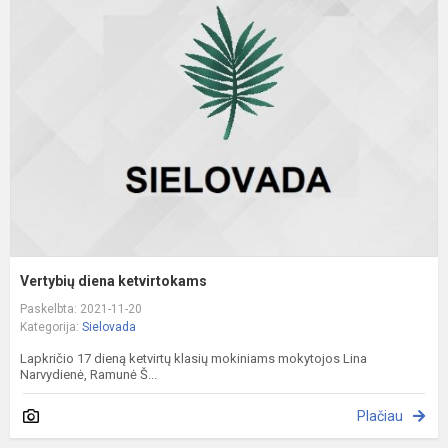
d
k
Vertybių diena ketvirtokams
Paskelbta: 2021-11-20
Kategorija:
Sielovada
Lapkričio 17 dieną ketvirtų klasių mokiniams mokytojos Lina
Narvydienė, Ramunė Š...
Plačiau