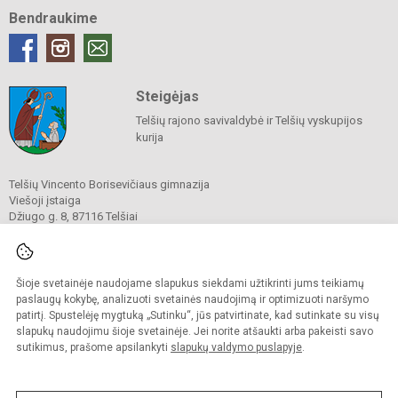
Bendraukime
Steigėjas
Telšių rajono savivaldybė ir Telšių vyskupijos
kurija
Telšių Vincento Borisevičiaus gimnazija
Viešoji įstaiga
Džiugo g. 8, 87116 Telšiai
Tel./ faks.
8 444 60211
El. p.
gimnazija@borisevicius.lt
Duomenys kaupiami ir saugomi
Juridinių asmenų registre
Šioje svetainėje naudojame slapukus siekdami užtikrinti jums teikiamų
Įmonės kodas 190556414
paslaugų kokybę, analizuoti svetainės naudojimą ir optimizuoti naršymo
patirtį. Spustelėję mygtuką „Sutinku“, jūs patvirtinate, kad sutinkate su visų
slapukų naudojimu šioje svetainėje. Jei norite atšaukti arba pakeisti savo
sutikimus, prašome apsilankyti
slapukų valdymo puslapyje
.
© 2020. Telšių Vincento Borisevičiaus gimnazija. Visos teisės saugomos.
Kopijuoti turinį be raštiško gimnazijos sutikimo griežtai draudžiama.