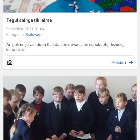
Tegul sninga tik laime
Paskelbta: 2021-01-04
Kategorija:
Sielovada
Ar galime įsivaizduoti Kalėdas be dovanų, be supakuotų dėžučių,
kuriose už...
Plačiau
D
l
n
ik
B
š