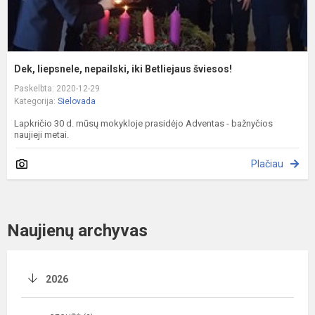
Dek, liepsnele, nepailski, iki Betliejaus šviesos!
Paskelbta: 2020-12-29
Kategorija:
Sielovada
Lapkričio 30 d. mūsų mokykloje prasidėjo Adventas - bažnyčios
naujieji metai.
Plačiau
Naujienų archyvas
2026