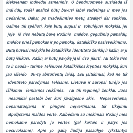
kiekvienam individui asmeninis. O bendruomenė susideda iš
individų, todėl analizė būtų buvusi labai sudėtinga ir mes jos
nedarėme. Dabar, po trisdešimties metų, atsakyti dar sunkiau.
Galime tik spėlioti, kaip būtų augusi ir tobulėjusi mokykla, jei
joje iš viso nebūtų buvę Rožinio maldos, gegužinių pamaldų,
maldos prieš pamokas ir po pamokų, katalikiško pasisveikinimo.
Būtų buvusi mokykla be katalikiško identiteto ženklų ir kažin, ar ji
būtų išlikusi. Kažin, ar būtų pavykę ją iš viso įkurti. Tai tokia viso
to ir nauda - turime Telšiuose katalikiškos krypties mokyklą, kuri
jau išleido 30-tą abiturientų laidą. Esu įsitikinusi, kad ne tik
identiteto parodymas Telšiams, Lietuvai ir Europai turėjo jos
išlikimui lemiamos reikšmės. Tai tik regimieji ženklai. Juos
nesunkiai pastebi bet kuri įžvalgesnė akis. Nepasveriama,
nepamatuojama ir pinigais neįvertinama, tik tikėjimu
atpažįstama maldos vertė. Kalbėdami su mokiniais Rožinį mes
nemokame parodyti jo vertės (gal kartais ir patys jos
nesuvokiame). Apie jo galią liudija pasaulyje vykstantys