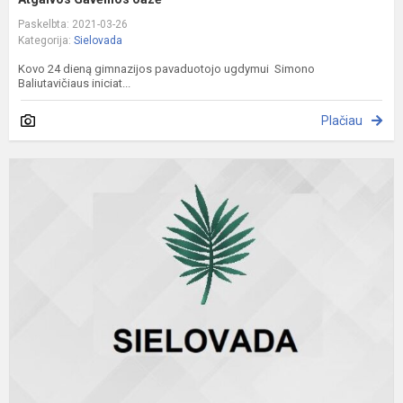
Paskelbta: 2021-03-26
Kategorija:
Sielovada
Kovo 24 dieną gimnazijos pavaduotojo ugdymui Simono
Baliutavičiaus iniciat...
Plačiau
Š
J
B
d
d
m
g