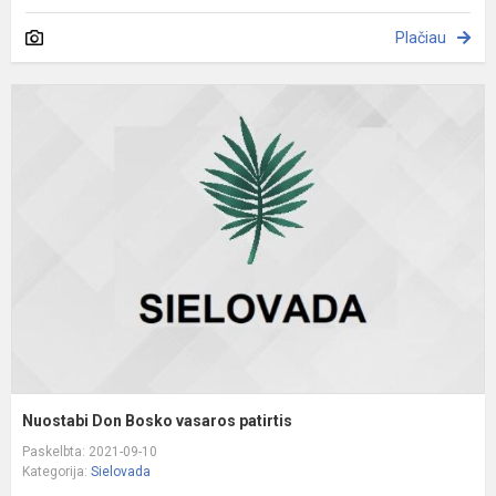
Plačiau
N
D
B
v
p
Nuostabi Don Bosko vasaros patirtis
Paskelbta: 2021-09-10
Kategorija:
Sielovada