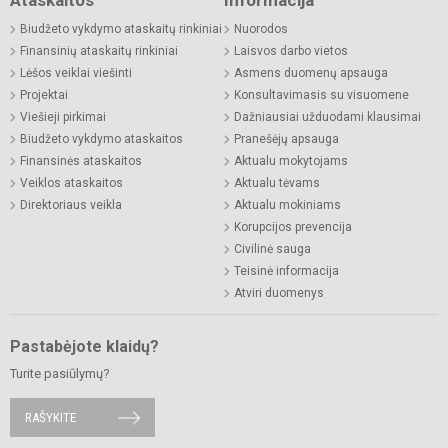
Ataskaitos
Informacija
Biudžeto vykdymo ataskaitų rinkiniai
Nuorodos
Finansinių ataskaitų rinkiniai
Laisvos darbo vietos
Lėšos veiklai viešinti
Asmens duomenų apsauga
Projektai
Konsultavimasis su visuomene
Viešieji pirkimai
Dažniausiai užduodami klausimai
Biudžeto vykdymo ataskaitos
Pranešėjų apsauga
Finansinės ataskaitos
Aktualu mokytojams
Veiklos ataskaitos
Aktualu tėvams
Direktoriaus veikla
Aktualu mokiniams
Korupcijos prevencija
Civilinė sauga
Teisinė informacija
Atviri duomenys
Pastabėjote klaidų?
Turite pasiūlymų?
RAŠYKITE